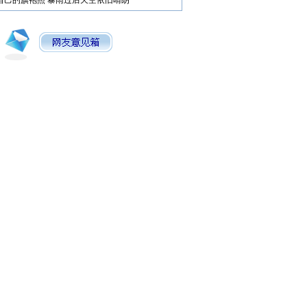
自己的旗袍照
暴雨过后天空依旧晴朗