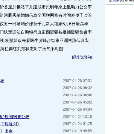
型男索女
|
晒晒
沪首座加氢站下月建成市民明年乘上氢动力公交车
给河豚买单婚姻信息全国联网将有时间表便于监管
仪五一出场均价涨至千元新人结婚5月6日最高峰
门认定违法自助银行血案四疑犯被批捕疑犯曾铆牢
续:杨丽娟该去看医生滨崎步结束亚洲巡演低调离
外跨栏训练刘翔状态对了天气不对图
[
我来说两句
]
公布
2007-04-26 07:31
2007-04-26 06:32
2007-04-26 06:06
2007-04-26 05:02
2007-04-26 04:04
五”规划纲要公布
2007-04-24 13:19
水工程规划》
2007-04-24 01:25
划》出台
2007-04-19 08:59