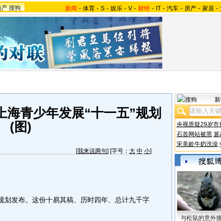
地产
搜狗
新闻
-
体育
-
S
-
娱乐
-
V
-
财经
-
IT
-
汽车
-
房产
-
家居
-
新
读上海青少年发展“十一五”规划
(图)
央视质疑29岁市
石首网站被黑
篡
宋美龄牛奶洗澡
[
我来说两句
] [字号：
大
中
小
]
规划发布。这份十易其稿、历时四年、总计九千字
与松鼠的意外