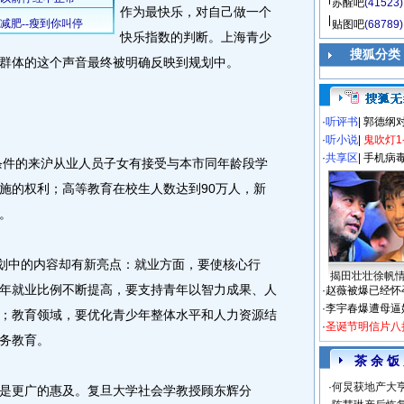
苏醒吧
(41523)
作为最快乐，对自己做一个
贴图吧
(68789)
快乐指数的判断。上海青少
搜狐分类
少年群体的这个声音最终被明确反映到规划中。
·
听评书
|
郭德纲
·
听小说
|
鬼吹灯1
·
共享区
|
手机病
条件的来沪从业人员子女有接受与本市同年龄段学
施的权利；高等教育在校生人数达到90万人，新
年。
划中的内容却有新亮点：就业方面，要使核心行
揭田壮壮徐帆
年就业比例不断提高，要支持青年以智力成果、人
·
赵薇被爆已经怀
·
李宇春爆遭母逼
；教育领域，要优化青少年整体水平和人力资源结
·
圣诞节明信片八
务教育。
茶 余 饭
·
何炅获地产大亨
更广的惠及。复旦大学社会学教授顾东辉分