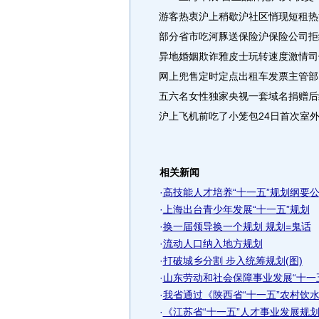
游客热衷沪上稍歇沪社区悄现短租热
部分省市吃河豚送保险沪保险公司拒
异地婚姻欺诈雅皮士玩转速度激情司
网上兜售定时定点出租车发票主管部
五六名女性独家央视一套域名捐赠后
沪上飞机前吃了小笼包24日首次室
相关新闻
·
高技能人才培养“十一五”规划纲要
·
上海出台青少年发展“十一五”规划
·
换一届领导换一个规划 规划=鬼话
·
流动人口纳入地方规划
·
打破城乡分割 步入统筹规划(图)
·
山东劳动和社会保障事业发展“十一
·
我省通过《陕西省“十一五”农村饮
·
《江苏省“十一五”人才事业发展规