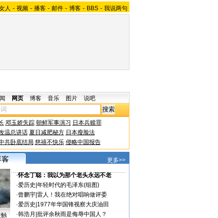
女人
-
视频
-
播客
-
邮件
-
博客
-
BBS
-
我说两句
闻
网页
博客
音乐
图片
说吧
长
邓玉娇失踪
朝鲜军事演习
日本兵赎罪
改温总讲话
夏日减肥秘方
日本瘦脸法
中共卧底结局
慈禧不快乐
侵略中国报告
更多>>
·
怀念丁聪：我以为那个老头永远不老
·
爱历史
|
年轻时代的毛泽东(组图)
·
曾鹏宇
|
雷人！我在绝对唱响做评委
·
爱历史
|
1977年华国锋视察大庆油田
·
韩浩月
|
批评余秋雨是侮辱中国人？
接触