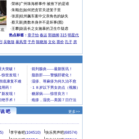
·
荣林
|
广州珠海桥事件:被推下的是谁
·
朱顺忠
|
如何把贪官关进笼子里
·
张原
|
杭州飙车案中父亲角色的缺失
·
蔡天新
|
奥数本身并不是坏事(图)
·
王攀
|
副县长之女施暴的卫生巾疑虑
车底
热点标签：
章子怡
春运
郭德纲
315
明星代
烈
吴敬琏
暴风雪
于丹
陈晓旭
文化
票价
孔子
房
说 吧
更多>>
5)
李宇春吧
(104510)
快乐男声吧
(68574)