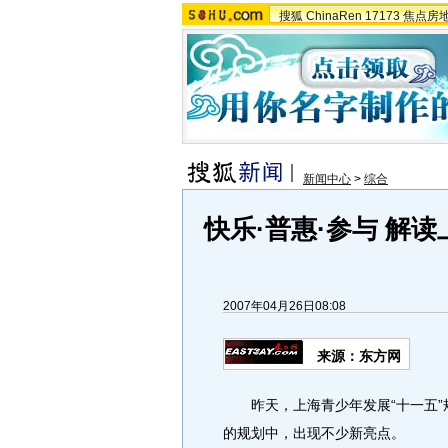
搜狐
ChinaRen
17173
焦点房
新闻中心
>
综合
快乐·普惠·参与 解
2007年04月26日08:08
来源：东方网
昨天，上海青少年发展“十一五”
的规划中，出现不少新亮点。