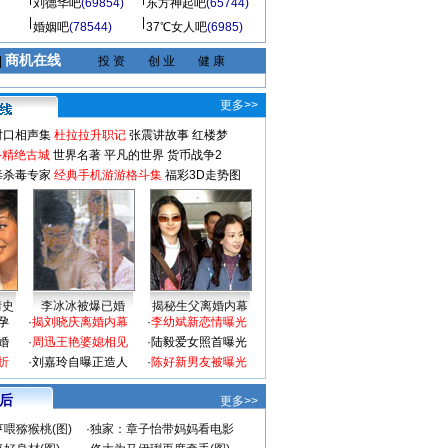
刘德华吧
(69854)
东方神起吧
(65744)
婚姻吧
(78544)
37℃女人吧
(6985)
商机在线
|
投 资
创 业
健 康
更多>>
对口相声集
杜拉拉升职记
张震讲故事
红楼梦
-精绝古城
世界名著
平凡的世界
货币战争2
毒杀毒专家
经典手机游游格斗集
福彩3D走势图
情史
李冰冰被爆已婚
揭秘生父离婚内幕
孕
·
揭刘晓庆离婚内幕
·
李幼斌新恋情曝光
婚
·
周迅王艳婆媳相见
·
陆毅爱女照首曝光
折
·
刘嘉玲自曝正造人
·
陈好新男友被曝光
 后
更多>>
喂猕猴桃(图)
·
独家：章子怡带妈妈看电影