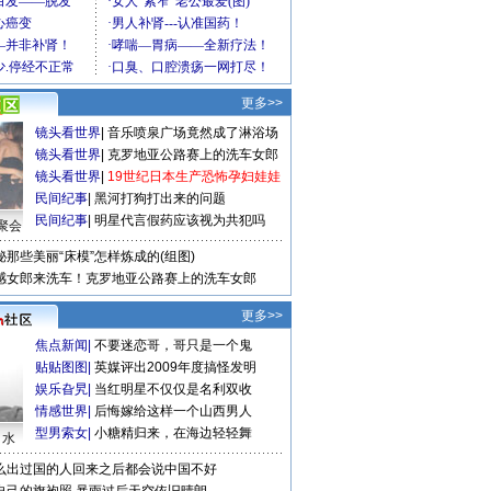
更多>>
镜头看世界
|
音乐喷泉广场竟然成了淋浴场
镜头看世界
|
克罗地亚公路赛上的洗车女郎
镜头看世界
|
19世纪日本生产恐怖孕妇娃娃
民间纪事
|
黑河打狗打出来的问题
民间纪事
|
明星代言假药应该视为共犯吗
聚会
秘那些美丽“床模”怎样炼成的(组图)
感女郎来洗车！克罗地亚公路赛上的洗车女郎
更多>>
焦点新闻
|
不要迷恋哥，哥只是一个鬼
贴贴图图
|
英媒评出2009年度搞怪发明
娱乐旮旯
|
当红明星不仅仅是名利双收
情感世界
|
后悔嫁给这样一个山西男人
型男索女
|
小糖精归来，在海边轻轻舞
口水
么出过国的人回来之后都会说中国不好