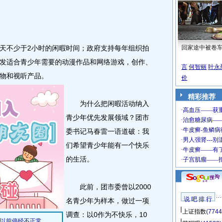
不少于2小时的闲暇时间；政府支持每年组织拍
回家途中被卷
发适合青少年需要的动漫作品和网络游戏，创作、
言
何智丽
叶永
物和视听产品。
价
精彩推荐
为什么把闲暇活动纳入
青少年优先发展领域？团市
委书记马春雷一语道破：我
们希望青少年能有一个快乐
的生活。
此前，团市委曾以2000
说 吧 排 行
名青少年为样本，做过一项
上证指数
(7744
调查：以0作为不快乐，10