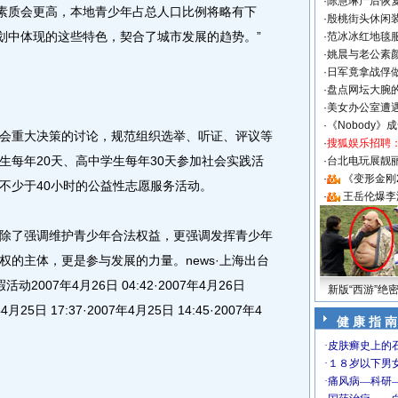
·
陈慧琳产后恢复
体素质会更高，本地青少年占总人口比例将略有下
·
殷桃街头休闲装
规划中体现的这些特色，契合了城市发展的趋势。”
·
范冰冰红地毯
·
姚晨与老公素
·
日军竟拿战俘
·
盘点网坛大腕
·
美女办公室遭
·
《Nobody》
重大决策的讨论，规范组织选举、听证、评议等
·
搜狐娱乐招聘
生每年20天、高中学生每年30天参加社会实践活
·
台北电玩展靓丽S
·
《变形金刚
不少于40小时的公益性志愿服务活动。
·
王岳伦爆李
了强调维护青少年合法权益，更强调发挥青少年
的主体，更是参与发展的力量。news·上海出台
007年4月26日 04:42·2007年4月26日
新版“西游”绝
年4月25日 17:37·2007年4月25日 14:45·2007年4
健 康 指 南