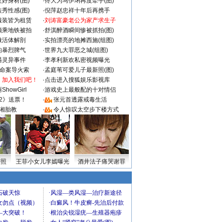
好身材(图)
·
佟大为马伊琍再度牵手(图)
秀性感(图)
·
倪萍赵忠祥十年后再携手
服装皆为租赁
·
刘涛富豪老公为家产求生子
颜乘地铁被拍
·
舒淇醉酒瞬间惨被抓拍(图)
做活体解剖
·
实拍漂亮的地摊西施(组图)
的暴烈脾气
·
世界九大罪恶之城(组图)
遇灵异事件
·
李孝利新欢私密视频曝光
成命案导火索
·
孟庭苇可爱儿子最新照(图)
：加入我们吧！
·
点击进入搜狐娱乐影视库
howGirl
·
游戏史上最般配的十对情侣
2》送票！
·
张元首透露戒毒生活
湘胎教
·
令人惊叹太空步下楼方式
密照
王菲小女儿李嫣曝光
酒井法子痛哭谢罪