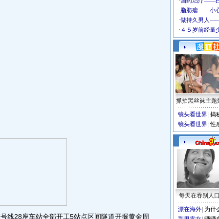
抓拍黑丝袜主题
镜头看世界
|
揭
镜头看世界
|
性
每天在吞别人
漂在海外
|
为什
号线28座车站全部开工5站点区间隧道开掘黄金周