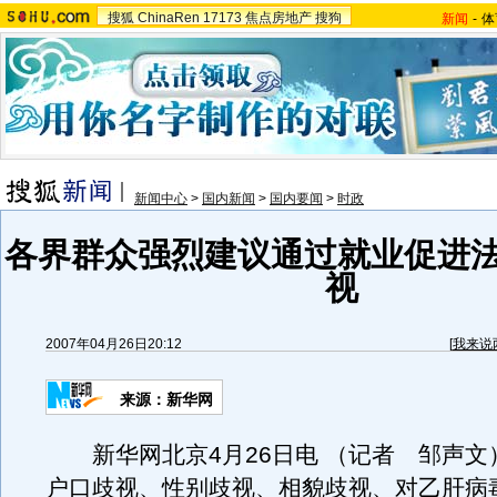
搜狐
ChinaRen
17173
焦点房地产
搜狗
新闻
-
体
新闻中心
>
国内新闻
>
国内要闻
>
时政
各界群众强烈建议通过就业促进法
视
2007年04月26日20:12
[
我来说
来源：新华网
新华网北京4月26日电 （记者 邹声文
户口歧视、性别歧视、相貌歧视、对乙肝病