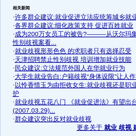
相关新闻
·
许多群众建议:就业促进立法应统筹城乡就
·
各界群众建议:细化政策支持 促进百姓就业
·
成为200万女员工的被告?———从沃尔玛
性别歧视案看...
·
就业歧视形形色色 的求职者只有选择忍受
·
天津招聘禁止性别歧视 培训增加就业技能
·
民众建议:立法规范外国人在华就业行为
·
大学生就业告白:户籍歧视“身体设限”让人
·
以怜香惜玉为由拒收女生:就业歧视还是职
护
·
就业歧视五花八门 《就业促进法》有望出
(2007.03.29)...
·
群众建议突出反对就业歧视
更多关于
就业 歧视 