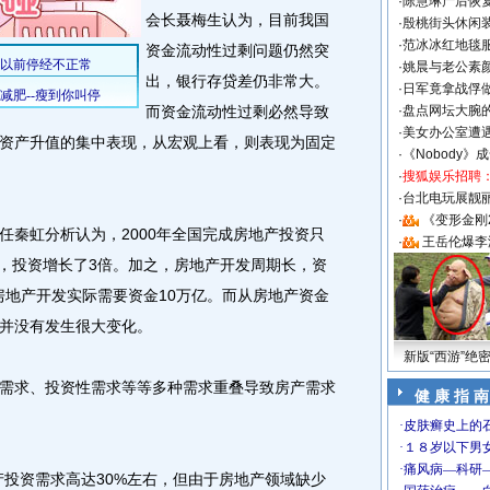
·
陈慧琳产后恢复
会长聂梅生认为，目前我国
·
殷桃街头休闲装
·
范冰冰红地毯
资金流动性过剩问题仍然突
·
姚晨与老公素
出，银行存贷差仍非常大。
·
日军竟拿战俘
而资金流动性过剩必然导致
·
盘点网坛大腕
·
美女办公室遭
资产升值的集中表现，从宏观上看，则表现为固定
·
《Nobody》
·
搜狐娱乐招聘
·
台北电玩展靓丽S
·
《变形金刚
秦虹分析认为，2000年全国完成房地产投资只
·
王岳伦爆李
元，投资增长了3倍。加之，房地产开发周期长，资
房地产开发实际需要资金10万亿。而从房地产资金
并没有发生很大变化。
新版“西游”绝
求、投资性需求等等多种需求重叠导致房产需求
健 康 指 南
投资需求高达30%左右，但由于房地产领域缺少