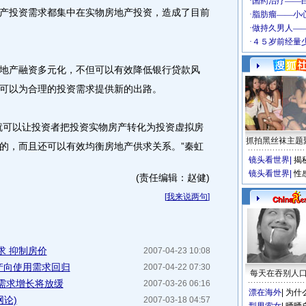
产投资需求都集中在实物房地产投资，造成了目前
。
产融资多元化，不但可以有效降低银行贷款风
可以为合理的投资需求提供新的出路。
可以让投资者把投资实物房产转化为投资虚拟房
抓拍黑丝袜主题
的，而且还可以有效均衡房地产供求关系。”秦虹
镜头看世界
|
揭
镜头看世界
|
性
(责任编辑：赵健)
[
我来说两句
]
求 抑制房价
2007-04-23 10:08
产向使用需求回归
2007-04-22 07:30
每天在吞别人
需求增长将放缓
2007-03-26 06:16
漂在海外
|
为什
网论)
2007-03-18 04:57