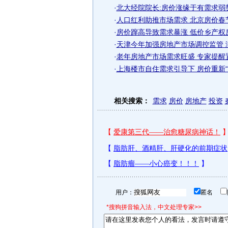
·
北大经院院长:房价涨缘于有需求弱
·
人口红利助推市场需求 北京房价春
·
房价蹿高导致需求暴涨 低价乡产权
·
天津今年加强房地产市场调控监管 
·
老年房地产市场需求旺盛 专家提醒置
·
上海楼市自住需求引导下 房价重新“洗
相关搜索：
需求
房价
房地产
投资
用户：
匿名
*搜狗拼音输入法，中文处理专家>>