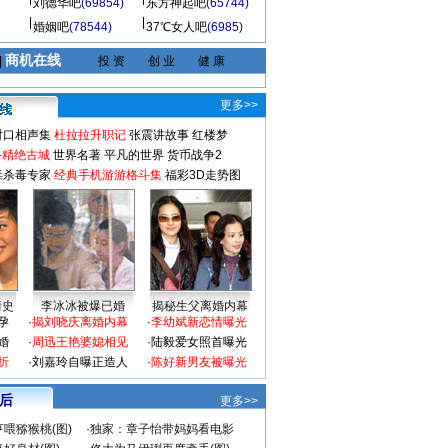
刘德华吧
(69854)
东方神起吧
(65744)
婚姻吧
(78544)
37℃女人吧
(6985)
商机在线
|
投 资
创 业
健 康
更多>>
对口相声集
杜拉拉升职记
张震讲故事
红楼梦
-精绝古城
世界名著
平凡的世界
货币战争2
毒杀毒专家
经典手机游游格斗集
福彩3D走势图
情史
李冰冰被爆已婚
揭秘生父离婚内幕
孕
·
揭刘晓庆离婚内幕
·
李幼斌新恋情曝光
婚
·
周迅王艳婆媳相见
·
陆毅爱女照首曝光
折
·
刘嘉玲自曝正造人
·
陈好新男友被曝光
 后
更多>>
喂猕猴桃(图)
·
独家：章子怡带妈妈看电影