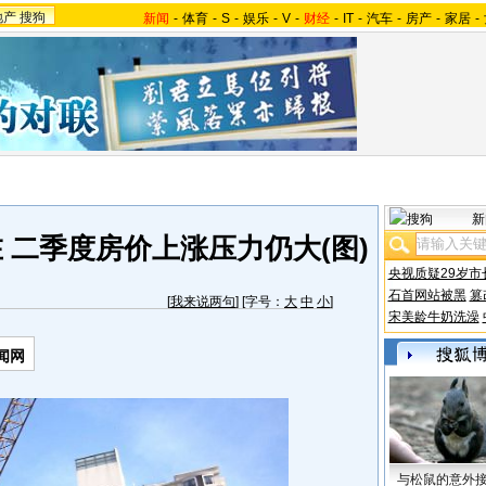
地产
搜狗
新闻
-
体育
-
S
-
娱乐
-
V
-
财经
-
IT
-
汽车
-
房产
-
家居
-
新
 二季度房价上涨压力仍大(图)
央视质疑29岁市
石首网站被黑
篡
[
我来说两句
] [字号：
大
中
小
]
宋美龄牛奶洗澡
闻网
与松鼠的意外