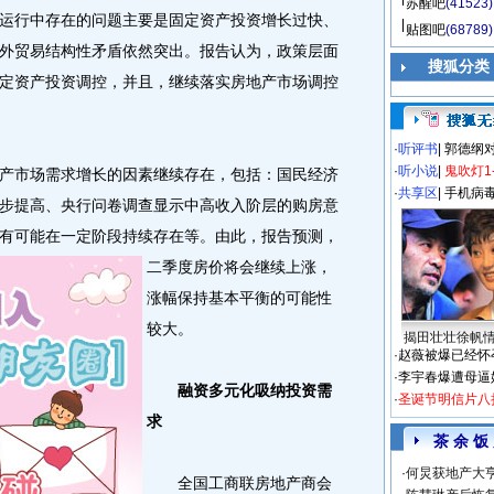
苏醒吧
(41523)
行中存在的问题主要是固定资产投资增长过快、
贴图吧
(68789)
外贸易结构性矛盾依然突出。报告认为，政策层面
搜狐分类
定资产投资调控，并且，继续落实房地产市场调控
·
听评书
|
郭德纲
·
听小说
|
鬼吹灯1
市场需求增长的因素继续存在，包括：国民经济
·
共享区
|
手机病
步提高、央行问卷调查显示中高收入阶层的购房意
有可能在一定阶段持续存在等。
由此，报告预测，
二季度房价将会继续上涨，
涨幅保持基本平衡的可能性
较大。
揭田壮壮徐帆
·
赵薇被爆已经怀
·
李宇春爆遭母逼
融资多元化吸纳投资需
·
圣诞节明信片八
求
茶 余 饭
·
何炅获地产大亨
全国工商联房地产商会