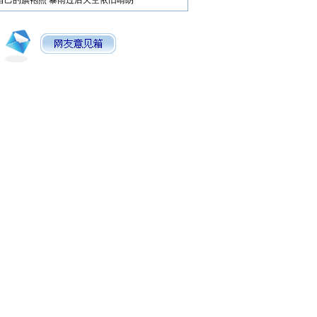
自己的旗袍照
暴雨过后天空依旧晴朗