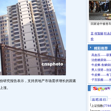
回家途中被卷
言
何智丽
叶永
价
精彩推荐
研究报告表示，支持房地产市场需求增长的因素
上涨。
说 吧 排 行
上证指数
(7744