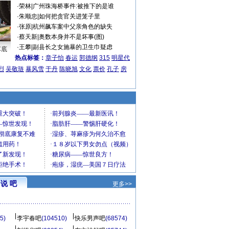
·
荣林
|
广州珠海桥事件:被推下的是谁
·
朱顺忠
|
如何把贪官关进笼子里
·
张原
|
杭州飙车案中父亲角色的缺失
·
蔡天新
|
奥数本身并不是坏事(图)
·
王攀
|
副县长之女施暴的卫生巾疑虑
车底
热点标签：
章子怡
春运
郭德纲
315
明星代
烈
吴敬琏
暴风雪
于丹
陈晓旭
文化
票价
孔子
房
说 吧
更多>>
5)
李宇春吧
(104510)
快乐男声吧
(68574)