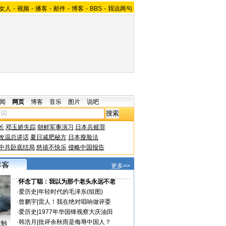
女人
-
视频
-
播客
-
邮件
-
博客
-
BBS
-
我说两句
闻
网页
博客
音乐
图片
说吧
长
邓玉娇失踪
朝鲜军事演习
日本兵赎罪
改温总讲话
夏日减肥秘方
日本瘦脸法
中共卧底结局
慈禧不快乐
侵略中国报告
更多>>
·
怀念丁聪：我以为那个老头永远不老
·
爱历史
|
年轻时代的毛泽东(组图)
·
曾鹏宇
|
雷人！我在绝对唱响做评委
·
爱历史
|
1977年华国锋视察大庆油田
·
韩浩月
|
批评余秋雨是侮辱中国人？
接触