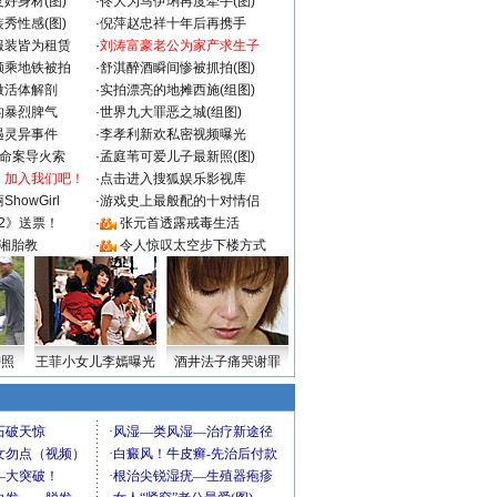
好身材(图)
·
佟大为马伊琍再度牵手(图)
秀性感(图)
·
倪萍赵忠祥十年后再携手
服装皆为租赁
·
刘涛富豪老公为家产求生子
颜乘地铁被拍
·
舒淇醉酒瞬间惨被抓拍(图)
做活体解剖
·
实拍漂亮的地摊西施(组图)
的暴烈脾气
·
世界九大罪恶之城(组图)
遇灵异事件
·
李孝利新欢私密视频曝光
成命案导火索
·
孟庭苇可爱儿子最新照(图)
：加入我们吧！
·
点击进入搜狐娱乐影视库
howGirl
·
游戏史上最般配的十对情侣
2》送票！
·
张元首透露戒毒生活
湘胎教
·
令人惊叹太空步下楼方式
密照
王菲小女儿李嫣曝光
酒井法子痛哭谢罪