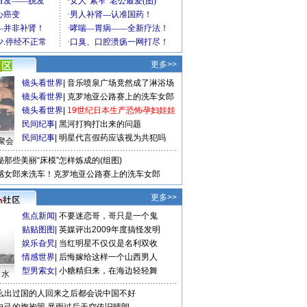
更多>>
镜头看世界
|
音乐喷泉广场竟然成了淋浴场
镜头看世界
|
克罗地亚公路赛上的洗车女郎
镜头看世界
|
19世纪日本生产恐怖孕妇娃娃
民间纪事
|
黑河打狗打出来的问题
民间纪事
|
明星代言假药应该视为共犯吗
聚会
秘那些美丽“床模”怎样炼成的(组图)
感女郎来洗车！克罗地亚公路赛上的洗车女郎
更多>>
焦点新闻
|
不要迷恋哥，哥只是一个鬼
贴贴图图
|
英媒评出2009年度搞怪发明
娱乐旮旯
|
当红明星不仅仅是名利双收
情感世界
|
后悔嫁给这样一个山西男人
型男索女
|
小糖精归来，在海边轻轻舞
口水
么出过国的人回来之后都会说中国不好