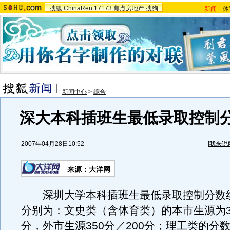
搜狐
ChinaRen
17173
焦点房地产
搜狗
新闻
-
体
新闻中心
>
综合
深大本科插班生最低录取控制
2007年04月28日10:52
[
我来说
来源：大洋网
深圳大学本科插班生最低录取控制分数
分别为：文史类（含体育类）的本市生源为32
分，外市生源350分／200分；理工类的分