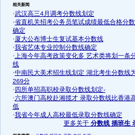
相关新闻
·
武汉高三4月调考分数线划定
·
省直机关招考公务员笔试成绩最低合格分数
确定
·
厦大公布博士生复试基本分数线
·
我省艺体专业控制分数线确定
·
上海今年高考政策变化多 艺术类将划一条
线
·
中南民大美术招生线划定 湖北考生分数线
269分
·
四所单招高职校录取分数线划定-
·
六所澳门高校赴湘揽才 录取分数线比香港
低
·
我省今年成人高校最低录取分数线确定
更多关于
分数线 插班生 