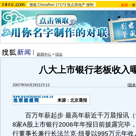
搜狐
ChinaRen
17173
焦点房地产
搜狗
新闻
-
体
新闻中心
>
综合
八大上市银行老板收入
2007年04月28日23:12
[
我来
来源：北京晨报
百万年薪起步 最高年薪近千万晨报讯（
8家A股上市银行2006年年报日前披露完毕
行董事长兼行长法兰克·纽曼以995万元年