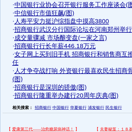
·
中国银行业协会召开银行服务工作座谈会(图
·
中信银行市值狂飙(图)
·
人寿平安力挺沪综指盘中摸高3800
·
招商银行武汉分行国际论坛在河南郑州举行
·
成交量骤减 市场酿变盘(一家之言)
·
招商银行行长年薪446.18万元
·
女子网上买到旧手机 招商银行和销售商互
任
·
人才争夺战打响 外资银行最喜欢民生招商
(图)
·
招商银行是深圳的骄傲(图)
·
招商银行隆重举办建行20周年庆典(图)
相关搜索：
招商银行
中国银行
华夏银行
浦发银行
民生银行