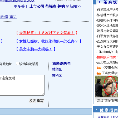
不得触犯新刑法警戒线
2006-07-06 09:46
茶 余 饭
更多关于
上市公司 范福春 并购
的新闻>>
·
何炅获地产大亨
·
陈慧琳产后恢复
再融资
重组
·
殷桃街头休闲装
·
范冰冰红地毯
·
姚晨与老公素
·
日军竟拿战俘
·
盘点网坛大腕
·
美女办公室遭
·
《Nobody》
·
搜狐娱乐招聘
·
台北电玩展靓丽S
我来说两句
隐藏地址
设为辩论话题
·
《变形金刚
精华区
·
王岳伦爆李
辩论区
新版“西游”绝
健 康 指 南