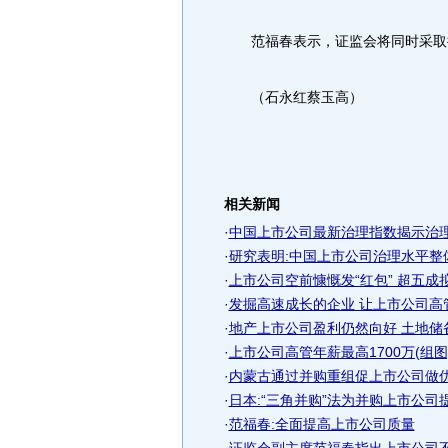
范福春表示，证监会将同时采取措
（石永红蔡玉高）
相关新闻
·
中国上市公司最新治理指数揭示治
·
研究表明:中国上市公司治理水平整
·
上市公司空前慷慨发“红包” 超五成
·
发掘高速成长的企业 让上市公司高
·
地产上市公司盈利仍然向好 土地储备
·
上市公司高管年薪最高1700万(组图
·
内蒙古通过并购重组促上市公司做
·
日本:“三角并购”法为并购上市公司
·
范福春:全面提高上市公司质量