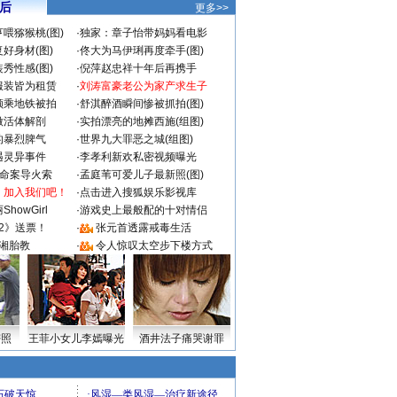
 后
更多>>
喂猕猴桃(图)
·
独家：章子怡带妈妈看电影
好身材(图)
·
佟大为马伊琍再度牵手(图)
秀性感(图)
·
倪萍赵忠祥十年后再携手
服装皆为租赁
·
刘涛富豪老公为家产求生子
颜乘地铁被拍
·
舒淇醉酒瞬间惨被抓拍(图)
做活体解剖
·
实拍漂亮的地摊西施(组图)
的暴烈脾气
·
世界九大罪恶之城(组图)
遇灵异事件
·
李孝利新欢私密视频曝光
成命案导火索
·
孟庭苇可爱儿子最新照(图)
：加入我们吧！
·
点击进入搜狐娱乐影视库
howGirl
·
游戏史上最般配的十对情侣
2》送票！
·
张元首透露戒毒生活
湘胎教
·
令人惊叹太空步下楼方式
密照
王菲小女儿李嫣曝光
酒井法子痛哭谢罪