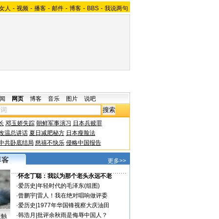
女人
-
视频
-
播客
-
邮件
-
博客
-
BBS
-
我说两句
闻
网页
博客
音乐
图片
说吧
长
邓玉娇失踪
朝鲜军事演习
日本兵赎罪
改温总讲话
夏日减肥秘方
日本瘦脸法
中共卧底结局
慈禧不快乐
侵略中国报告
更多>>
·
怀念丁聪：我以为那个老头永远不老
·
爱历史
|
年轻时代的毛泽东(组图)
·
曾鹏宇
|
雷人！我在绝对唱响做评委
·
爱历史
|
1977年华国锋视察大庆油田
·
韩浩月
|
批评余秋雨是侮辱中国人？
接触