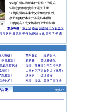
·
荣林
|
广州珠海桥事件:被推下的是谁
·
朱顺忠
|
如何把贪官关进笼子里
·
张原
|
杭州飙车案中父亲角色的缺失
·
蔡天新
|
奥数本身并不是坏事(图)
·
王攀
|
副县长之女施暴的卫生巾疑虑
车底
热点标签：
章子怡
春运
郭德纲
315
明星代
烈
吴敬琏
暴风雪
于丹
陈晓旭
文化
票价
孔子
房
说 吧
更多>>