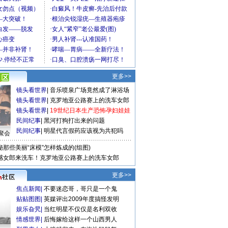
更多>>
镜头看世界
|
音乐喷泉广场竟然成了淋浴场
镜头看世界
|
克罗地亚公路赛上的洗车女郎
镜头看世界
|
19世纪日本生产恐怖孕妇娃娃
民间纪事
|
黑河打狗打出来的问题
民间纪事
|
明星代言假药应该视为共犯吗
聚会
秘那些美丽“床模”怎样炼成的(组图)
感女郎来洗车！克罗地亚公路赛上的洗车女郎
更多>>
焦点新闻
|
不要迷恋哥，哥只是一个鬼
贴贴图图
|
英媒评出2009年度搞怪发明
娱乐旮旯
|
当红明星不仅仅是名利双收
情感世界
|
后悔嫁给这样一个山西男人