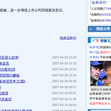
说 吧 排 行
上证指数
(7744
施，进一步增强上市公司回报股东意识。
苏醒吧
(41523)
贴图吧
(68789)
搜狐分类
[
我来说两句
]
·
听评书
|
郭德纲
·
听小说
|
鬼吹灯1
理呈现七趋势
·
共享区
|
手机病
2007-04-28 23:29
体提高
2007-04-28 15:15
拟分配利润
2007-04-28 10:23
管陪我们赚钱
2007-04-28 10:20
体现竞争力(图)
2007-04-28 09:30
)
2007-04-28 06:07
揭田壮壮徐帆
优做强
2007-04-10 00:01
·
赵薇被爆已经怀
·
李宇春爆遭母逼
提供途径
2007-03-19 21:48
·
圣诞节明信片八
2007-03-14 06:03