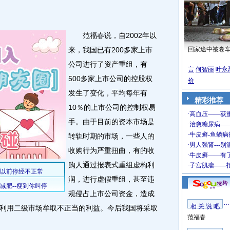
范福春说，自2002年以
来，我国已有200多家上市
回家途中被卷
公司进行了资产重组，有
言
何智丽
叶永
500多家上市公司的控股权
价
发生了变化，平均每年有
精彩推荐
10％的上市公司的控制权易
手。由于目前的资本市场是
转轨时期的市场，一些人的
收购行为严重扭曲，有的收
购人通过报表式重组虚构利
润，进行虚假重组，甚至违
规侵占上市公司资金，造成
相 关 说 吧
利用二级市场牟取不正当的利益。今后我国将采取
范福春