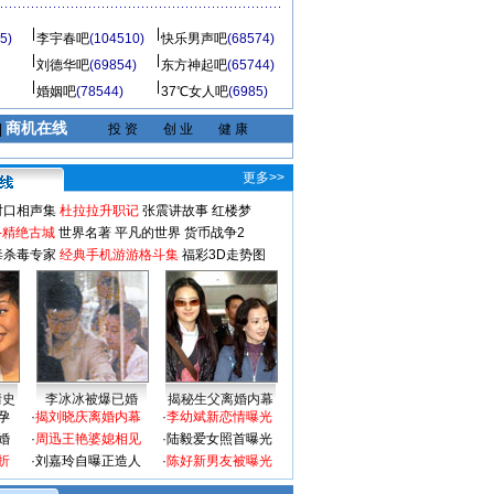
5)
李宇春吧
(104510)
快乐男声吧
(68574)
刘德华吧
(69854)
东方神起吧
(65744)
婚姻吧
(78544)
37℃女人吧
(6985)
商机在线
|
投 资
创 业
健 康
更多>>
对口相声集
杜拉拉升职记
张震讲故事
红楼梦
-精绝古城
世界名著
平凡的世界
货币战争2
毒杀毒专家
经典手机游游格斗集
福彩3D走势图
情史
李冰冰被爆已婚
揭秘生父离婚内幕
孕
·
揭刘晓庆离婚内幕
·
李幼斌新恋情曝光
婚
·
周迅王艳婆媳相见
·
陆毅爱女照首曝光
折
·
刘嘉玲自曝正造人
·
陈好新男友被曝光