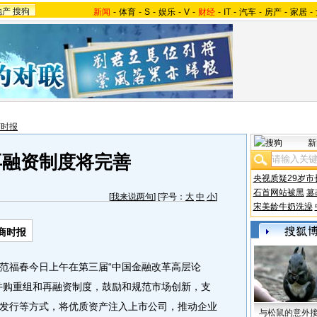
地产
搜狗
新闻
-
体育
-
S
-
娱乐
-
V
-
财经
-
IT
-
汽车
-
房产
-
家居
-
商时报
新
再融资制度将完善
央视质疑29岁市
石首网站被黑
篡
[
我来说两句
] [字号：
大
中
小
]
宋美龄牛奶洗澡
商时报
福春今日上午在第三届“中国金融改革高层论
并购重组和再融资制度，鼓励和规范市场创新，支
发行等方式，将优质资产注入上市公司，推动企业
与松鼠的意外