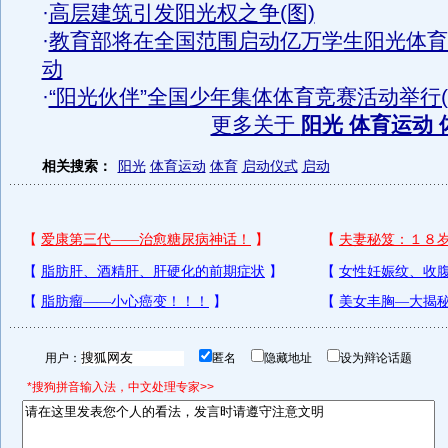
·
高层建筑引发阳光权之争(图)
·
教育部将在全国范围启动亿万学生阳光体育
动
·
“阳光伙伴”全国少年集体体育竞赛活动举行(
更多关于
阳光 体育运动 
相关搜索：
阳光
体育运动
体育
启动仪式
启动
用户：
匿名
隐藏地址
设为辩论话题
*搜狗拼音输入法，中文处理专家>>