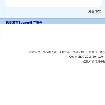
我要发布
Sogou推广服务
设置首页
-
搜狗输入法
-
支付中心
-
搜狐招聘
-
广告服务
-
客
Copyright
©
2016 Sohu.com 
搜狐不良信息举