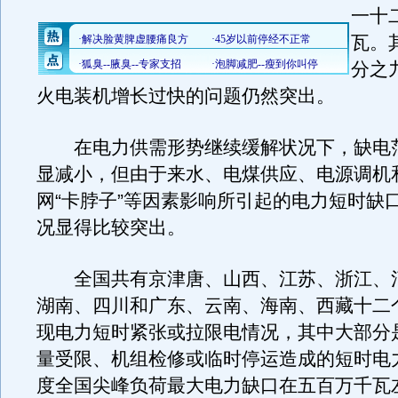
一十
瓦。
分之
火电装机增长过快的问题仍然突出。
在电力供需形势继续缓解状况下，缺电
显减小，但由于来水、电煤供应、电源调机
网“卡脖子”等因素影响所引起的电力短时缺
况显得比较突出。
全国共有京津唐、山西、江苏、浙江、
湖南、四川和广东、云南、海南、西藏十二
现电力短时紧张或拉限电情况，其中大部分
量受限、机组检修或临时停运造成的短时电
度全国尖峰负荷最大电力缺口在五百万千瓦