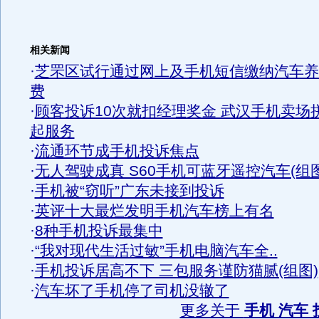
相关新闻
·
芝罘区试行通过网上及手机短信缴纳汽车养
费
·
顾客投诉10次就扣经理奖金 武汉手机卖场
起服务
·
流通环节成手机投诉焦点
·
无人驾驶成真 S60手机可蓝牙遥控汽车(组图
·
手机被“窃听”广东未接到投诉
·
英评十大最烂发明手机汽车榜上有名
·
8种手机投诉最集中
·
“我对现代生活过敏”手机电脑汽车全..
·
手机投诉居高不下 三包服务谨防猫腻(组图)
·
汽车坏了手机停了司机没辙了
更多关于
手机 汽车 