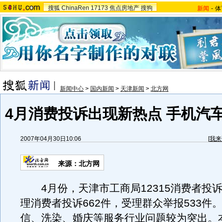
搜狐
ChinaRen
17173
焦点房地产
搜狗
新闻
-
体
新闻中心
>
国内新闻
>
天津新闻
>
北方网
4月消费投诉出现新热点 手机汽
2007年04月30日10:06
[
我来
来源：北方网
4月份，天津市工商局12315消费者投
理消费者投诉662件，受理群众举报533件
信、洗染、婚庆等服务行业问题较为突出。