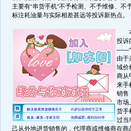
主要有“串货手机”不予检测、不予维修、不
标注耗油量与实际相差甚远等投诉新热点。
本
投诉
——
由于
域价
商从
来手
销售
市场
货手
过当
己从外地进货销售的，代理商或维修商在商