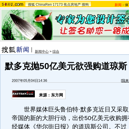
搜狐
ChinaRen
17173
焦点房地产
搜狗
新闻
-
体
新闻中心
>
综合
默多克抛50亿美元欲强购道琼斯
2007年05月04日14:36
[
我来
来源：东方网
世界媒体巨头鲁伯特·默多克近日又采取
帝国的新的大胆行动，出价50亿美元收购拥
经媒体《华尔街日报》的道琼斯公司。不过