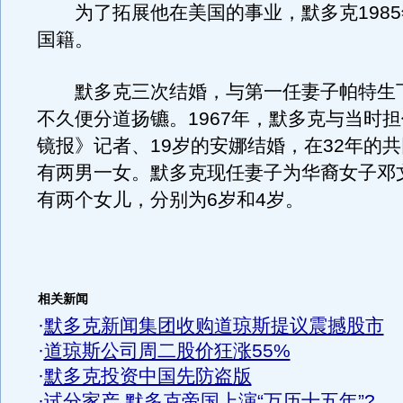
为了拓展他在美国的事业，默多克1985
国籍。
默多克三次结婚，与第一任妻子帕特生
不久便分道扬镳。1967年，默多克与当时
镜报》记者、19岁的安娜结婚，在32年的
有两男一女。默多克现任妻子为华裔女子邓
有两个女儿，分别为6岁和4岁。
相关新闻
·
默多克新闻集团收购道琼斯提议震撼股市
·
道琼斯公司周二股价狂涨55%
·
默多克投资中国先防盗版
·
试分家产 默多克帝国上演“万历十五年”?