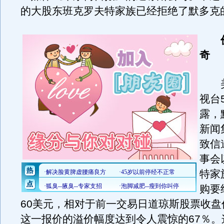
的大股东班克罗夫特家族已经拒绝了默多克
奇
美国
视台
露，
新闻
致信
事会
特家
购要
60美元，相对于前一交易日道琼斯股票收盘
这一报价的溢价幅度达到令人震惊的67％。