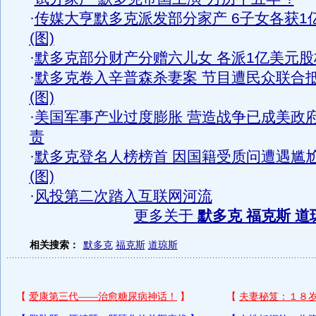
·
传媒大亨默多克派发部分家产 6子女各获1
(图)
·
默多克部分财产分赠六儿女 各派1亿美元股
·
默多克卷入辛普森杀妻案 节目遭民众联合
(图)
·
美国军事产业过度膨胀 营造战争已成美政
责
·
默多克登名人榜榜首 因国籍受质问遭遇尴
(图)
·
风投第二次踏入互联网河流
更多关于
默多克 福克斯 道
相关搜索：
默多克
福克斯
道琼斯