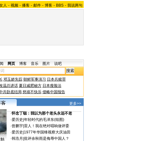
女人
-
视频
-
播客
-
邮件
-
博客
-
BBS
-
我说两句
闻
网页
博客
音乐
图片
说吧
长
邓玉娇失踪
朝鲜军事演习
日本兵赎罪
改温总讲话
夏日减肥秘方
日本瘦脸法
中共卧底结局
慈禧不快乐
侵略中国报告
更多>>
·
怀念丁聪：我以为那个老头永远不老
·
爱历史
|
年轻时代的毛泽东(组图)
·
曾鹏宇
|
雷人！我在绝对唱响做评委
·
爱历史
|
1977年华国锋视察大庆油田
·
韩浩月
|
批评余秋雨是侮辱中国人？
接触