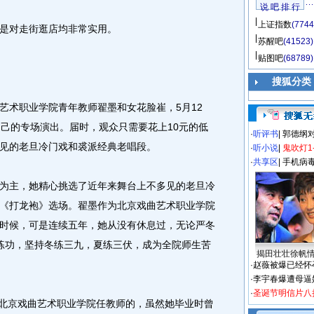
说 吧 排 行
上证指数
(7744
是对走街逛店均非常实用。
苏醒吧
(41523)
贴图吧
(68789)
搜狐分类
术职业学院青年教师翟墨和女花脸崔，5月12
自己的专场演出。届时，观众只需要花上10元的低
·
听评书
|
郭德纲
见的老旦冷门戏和裘派经典老唱段。
·
听小说
|
鬼吹灯1
·
共享区
|
手机病
主，她精心挑选了近年来舞台上不多见的老旦冷
《打龙袍》选场。翟墨作为北京戏曲艺术职业学院
时候，可是连续五年，她从没有休息过，无论严冬
练功，坚持冬练三九，夏练三伏，成为全院师生苦
揭田壮壮徐帆
·
赵薇被爆已经怀
·
李宇春爆遭母逼
·
圣诞节明信片八
北京戏曲艺术职业学院任教师的，虽然她毕业时曾