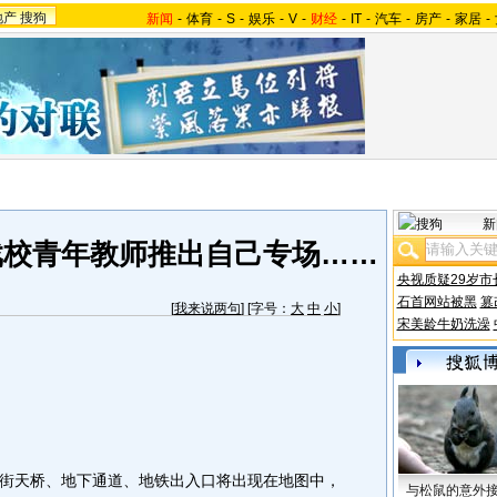
地产
搜狗
新闻
-
体育
-
S
-
娱乐
-
V
-
财经
-
IT
-
汽车
-
房产
-
家居
-
新
戏校青年教师推出自己专场……
央视质疑29岁市
石首网站被黑
篡
[
我来说两句
] [字号：
大
中
小
]
宋美龄牛奶洗澡
天桥、地下通道、地铁出入口将出现在地图中，
与松鼠的意外