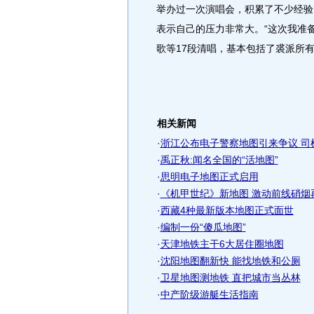
举办过一次演唱会，积累了不少经验
表示自己的压力非常大。“这次我准
歌等17段清唱，基本包括了裘派所有
相关新闻
·
浙江公布电子警察地图引来争议 司
·
禹正秋:闻名全国的“活地图”
·
思明电子地图正式启用
·
《机甲世纪》新地图 激动前线硝烟
·
西藏4种最新版本地图正式面世
·
编制一份“傻瓜地图”
·
天津地铁主干6大居住圈地图
·
沈阳地图翻新快 能找地铁和公厕
·
卫星地图测地铁 直把城市当丛林
·
中产阶级游艇生活指南