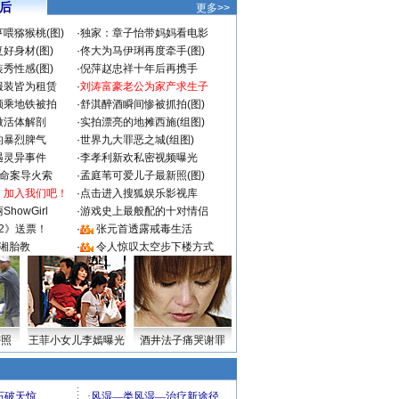
 后
更多>>
喂猕猴桃(图)
·
独家：章子怡带妈妈看电影
好身材(图)
·
佟大为马伊琍再度牵手(图)
秀性感(图)
·
倪萍赵忠祥十年后再携手
服装皆为租赁
·
刘涛富豪老公为家产求生子
颜乘地铁被拍
·
舒淇醉酒瞬间惨被抓拍(图)
做活体解剖
·
实拍漂亮的地摊西施(组图)
的暴烈脾气
·
世界九大罪恶之城(组图)
遇灵异事件
·
李孝利新欢私密视频曝光
成命案导火索
·
孟庭苇可爱儿子最新照(图)
：加入我们吧！
·
点击进入搜狐娱乐影视库
howGirl
·
游戏史上最般配的十对情侣
2》送票！
·
张元首透露戒毒生活
湘胎教
·
令人惊叹太空步下楼方式
密照
王菲小女儿李嫣曝光
酒井法子痛哭谢罪