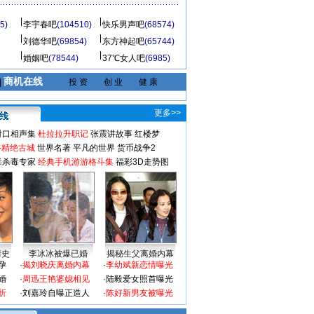
5)
李宇春吧
(104510)
快乐男声吧
(68574)
刘德华吧
(69854)
东方神起吧
(65744)
婚姻吧
(78544)
37℃女人吧
(6985)
商机在线
|
投 资
创 业
健 康
更多>>
对口相声集
杜拉拉升职记
张震讲故事
红楼梦
-精绝古城
世界名著
平凡的世界
货币战争2
毒杀毒专家
经典手机游游格斗集
福彩3D走势图
情史
李冰冰被爆已婚
揭秘生父离婚内幕
孕
·
揭刘晓庆离婚内幕
·
李幼斌新恋情曝光
婚
·
周迅王艳婆媳相见
·
陆毅爱女照首曝光
折
·
刘嘉玲自曝正造人
·
陈好新男友被曝光