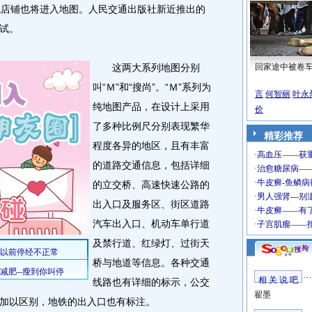
色店铺也将进入地图。人民交通出版社新近推出的
试。
这两大系列地图分别
回家途中被卷
叫“Ｍ”和“搜尚”。“Ｍ”系列为
言
何智丽
叶永
纯地图产品，在设计上采用
价
了多种比例尺分别表现繁华
精彩推荐
程度各异的地区，且有丰富
的道路交通信息，包括详细
的立交桥、高速快速公路的
出入口及服务区、街区道路
汽车出入口、机动车单行道
及禁行道、红绿灯、过街天
桥与地道等信息。各种交通
相 关 说 吧
线路也有详细的标示，公交
翟墨
加以区别，地铁的出入口也有标注。