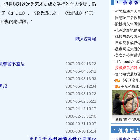
茶 余 饭
，但崔玥对这次为艺术团成立举行的个人专场，仍
·
何炅获地产大亨
备了《探阴山》、《赵氏孤儿》、《杜鹃山》和京
·
陈慧琳产后恢复
经典的老唱段。”
·
殷桃街头休闲装
·
范冰冰红地毯
·
姚晨与老公素
[
我来说两句
]
·
日军竟拿战俘
·
盘点网坛大腕
·
美女办公室遭
·
《Nobody》
机尊警不遵法
2007-05-04 13:22
·
搜狐娱乐招聘
2007-05-04 06:42
·
台北电玩展靓丽S
2007-05-03 13:53
·
《变形金刚
再起
2007-05-03 12:34
·
王岳伦爆李
2007-05-03 10:22
2007-05-02 06:22
2007-04-12 15:17
2006-12-13 01:40
新版“西游”绝
2006-10-21 10:07
健 康 指 南
2006-08-10 15:14
更多关于
地图 翟墨 地铁
的新闻>>