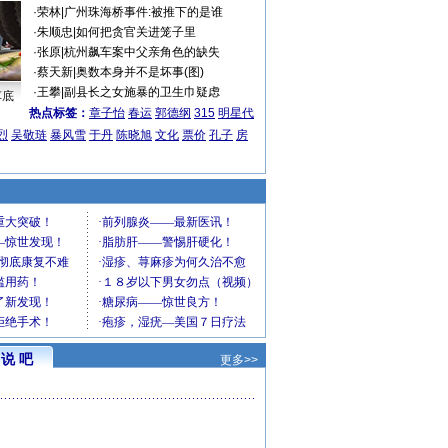
·
荣林
|
广州珠海桥事件:被推下的是谁
·
朱顺忠
|
如何把贪官关进笼子里
·
张原
|
杭州飙车案中父亲角色的缺失
·
蔡天新
|
奥数本身并不是坏事(图)
·
王攀
|
副县长之女施暴的卫生巾疑虑
车底
热点标签：
章子怡
春运
郭德纲
315
明星代
烈
吴敬琏
暴风雪
于丹
陈晓旭
文化
票价
孔子
房
说 吧
更多>>