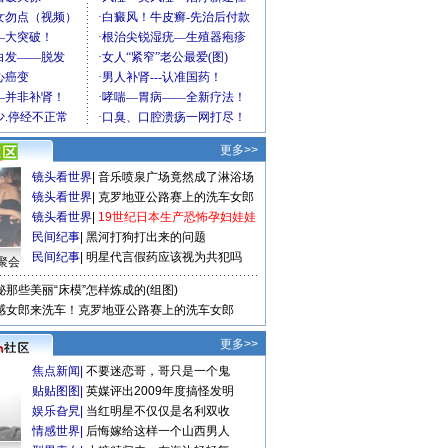
更多>>
镜头看世界
|
音乐喷泉广场竟然成了淋浴场
镜头看世界
|
克罗地亚公路赛上的洗车女郎
镜头看世界
|
19世纪日本生产恐怖孕妇娃娃
民间纪事
|
黑河打狗打出来的问题
民间纪事
|
明星代言假药应该视为共犯吗
聚会
秘那些美丽“床模”怎样炼成的(组图)
感女郎来洗车！克罗地亚公路赛上的洗车女郎
更多>>
焦点新闻
|
不要迷恋哥，哥只是一个鬼
贴贴图图
|
英媒评出2009年度搞怪发明
娱乐旮旯
|
当红明星不仅仅是名利双收
情感世界
|
后悔嫁给这样一个山西男人