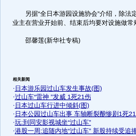
另据“全日本游园设施协会”介绍，除法
业主在营业开始前、结束后均要对设施做常
邵馨莲(新华社专稿)
相关新闻
·
日本游乐园过山车发生事故(图)
·
过山车“雷神 ”发威 1死21伤
·
日本过山车行进中倾斜(图)
·
日本公园过山车出事 车轴断裂酿惨剧1死2
·
玩:到同安影视城坐“过山车”
·
港股一周:追随内地“过山车” 新股持续受追