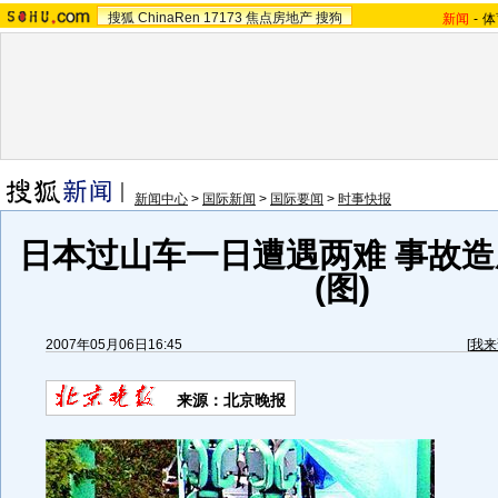
搜狐
ChinaRen
17173
焦点房地产
搜狗
新闻
-
体
新闻中心
>
国际新闻
>
国际要闻
>
时事快报
日本过山车一日遭遇两难 事故造
(图)
2007年05月06日16:45
[
我来
来源：北京晚报