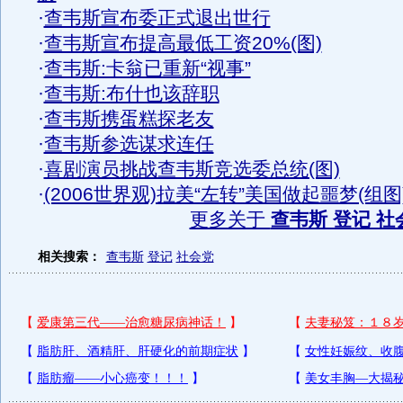
·
查韦斯宣布委正式退出世行
·
查韦斯宣布提高最低工资20%(图)
·
查韦斯:卡翁已重新“视事”
·
查韦斯:布什也该辞职
·
查韦斯携蛋糕探老友
·
查韦斯参选谋求连任
·
喜剧演员挑战查韦斯竞选委总统(图)
·
(2006世界观)拉美“左转”美国做起噩梦(组图
更多关于
查韦斯 登记 社
相关搜索：
查韦斯
登记
社会党