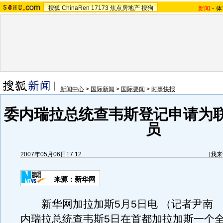
搜狐
ChinaRen
17173
焦点房地产
搜狗
新闻
-
体
新闻中心
>
国际新闻
>
国际要闻
>
时事快报
委内瑞拉总统查韦斯登记申请为
员
2007年05月06日17:12
[
我来
来源：新华网
新华网加拉加斯5月5日电 （记者尹南 
内瑞拉总统查韦斯5日在首都加拉加斯一个