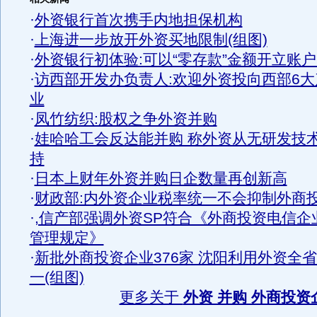
·
外资银行首次携手内地担保机构
·
上海进一步放开外资买地限制(组图)
·
外资银行初体验:可以“零存款”金额开立账
·
访西部开发办负责人:欢迎外资投向西部6大
业
·
凤竹纺织:股权之争外资并购
·
娃哈哈工会反达能并购 称外资从无研发技
持
·
日本上财年外资并购日企数量再创新高
·
财政部:内外资企业税率统一不会抑制外商
·
,信产部强调外资SP符合《外商投资电信企
管理规定》
·
新批外商投资企业376家 沈阳利用外资全
一(组图)
更多关于
外资 并购 外商投资