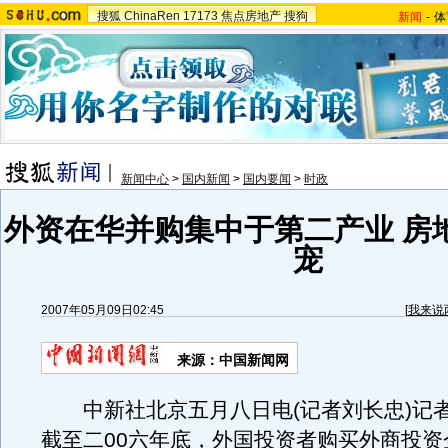
搜狐
ChinaRen
17173
焦点房地产
搜狗
新闻
-
体
新闻中心
>
国内新闻
>
国内要闻
>
时政
外资在华并购集中于第二产业 房
宠
2007年05月09日02:45
[
我来说
来源：中国新闻网
中新社北京五月八日电(记者刘长忠)记
截至二00六年底，外国投资者购买外商投资