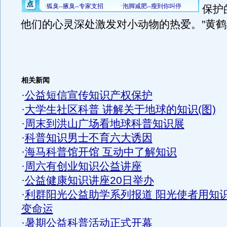
保护
他们的心灵深处激发对小动物的热爱。”黄
相关新闻
·
公益短信宣传知识产权保护
·
大学生社区科普 讲解关于地球的知识(图)
·
周末到洪山广场看地球科普知识展
·
科普知识男士不育六大诱因
·
海马科普馆开馆 互动中了解知识
·
周六有创业知识公益讲座
·
公益健康知识讲座20日举办
·
利群阳光公益助学系列报道 阳光使者用知
变命运
·
暑期公益科普活动正式开幕