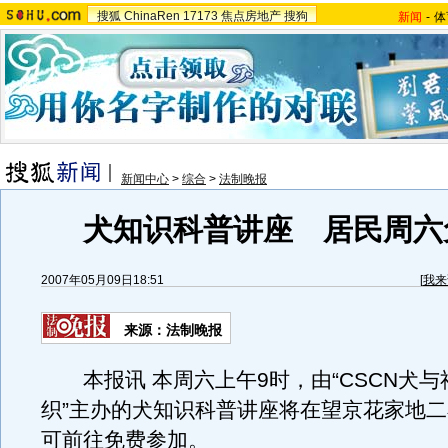
搜狐
ChinaRen
17173
焦点房地产
搜狗
新闻
-
体
新闻中心
>
综合
>
法制晚报
犬知识科普讲座 居民周六
2007年05月09日18:51
[
我来
来源：法制晚报
本报讯 本周六上午9时，由“CSCN犬与
织”主办的犬知识科普讲座将在望京花家地
可前往免费参加。