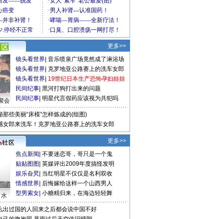
更多>>
镜头看世界
|
音乐喷泉广场竟然成了淋浴场
镜头看世界
|
克罗地亚公路赛上的洗车女郎
镜头看世界
|
19世纪日本生产恐怖孕妇娃娃
民间纪事
|
黑河打狗打出来的问题
民间纪事
|
明星代言假药应该视为共犯吗
聚会
秘那些美丽“床模”怎样炼成的(组图)
感女郎来洗车！克罗地亚公路赛上的洗车女郎
更多>>
焦点新闻
|
不要迷恋哥，哥只是一个鬼
贴贴图图
|
英媒评出2009年度搞怪发明
娱乐旮旯
|
当红明星不仅仅是名利双收
情感世界
|
后悔嫁给这样一个山西男人
型男索女
|
小糖精归来，在海边轻轻舞
口水
么出过国的人回来之后都会说中国不好