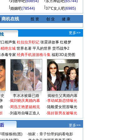
刘德华吧
(69854)
东方神起吧
(65744)
婚姻吧
(78544)
37℃女人吧
(6985)
商机在线
|
投 资
创 业
健 康
更多>>
对口相声集
杜拉拉升职记
张震讲故事
红楼梦
-精绝古城
世界名著
平凡的世界
货币战争2
毒杀毒专家
经典手机游游格斗集
福彩3D走势图
情史
李冰冰被爆已婚
揭秘生父离婚内幕
孕
·
揭刘晓庆离婚内幕
·
李幼斌新恋情曝光
婚
·
周迅王艳婆媳相见
·
陆毅爱女照首曝光
折
·
刘嘉玲自曝正造人
·
陈好新男友被曝光
 后
更多>>
喂猕猴桃(图)
·
独家：章子怡带妈妈看电影