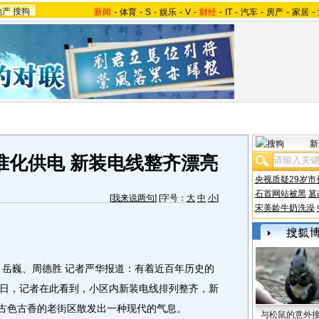
地产
搜狗
新闻
-
体育
-
S
-
娱乐
-
V
-
财经
-
IT
-
汽车
-
房产
-
家居
-
新
准化供电 新装电线整齐漂亮
央视质疑29岁市
石首网站被黑
篡
[
我来说两句
] [字号：
大
中
小
]
宋美龄牛奶洗澡
岳巍、周德胜 记者严华报道：有着近百年历史的
日，记者在此看到，小区内新装电线排列整齐，新
让古色古香的老街区散发出一种现代的气息。
与松鼠的意外