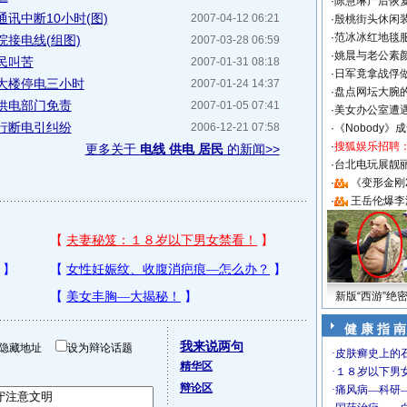
·
陈慧琳产后恢复
讯中断10小时(图)
2007-04-12 06:21
·
殷桃街头休闲装
·
范冰冰红地毯
接电线(组图)
2007-03-28 06:59
·
姚晨与老公素
民叫苦
2007-01-31 08:18
·
日军竟拿战俘
大楼停电三小时
2007-01-24 14:37
·
盘点网坛大腕
供电部门免责
2007-01-05 07:41
·
美女办公室遭
行断电引纠纷
2006-12-21 07:58
·
《Nobody》
·
搜狐娱乐招聘
更多关于
电线 供电 居民
的新闻>>
·
台北电玩展靓丽S
·
《变形金刚
·
王岳伦爆李
新版“西游”绝
健 康 指 南
我来说两句
隐藏地址
设为辩论话题
精华区
辩论区