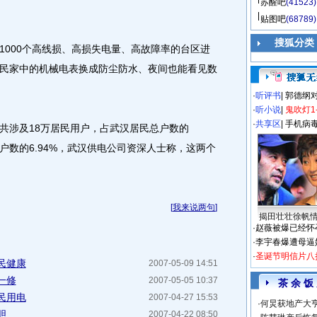
苏醒吧
(41523)
贴图吧
(68789)
搜狐分类
000个高线损、高损失电量、高故障率的台区进
民家中的机械电表换成防尘防水、夜间也能看见数
·
听评书
|
郭德纲
·
听小说
|
鬼吹灯1
·
共享区
|
手机病
涉及18万居民用户，占武汉居民总户数的
总户数的6.94%，武汉供电公司资深人士称，这两个
[
我来说两句
]
揭田壮壮徐帆
·
赵薇被爆已经怀
·
李宇春爆遭母逼
·
圣诞节明信片八
民健康
2007-05-09 14:51
一修
2007-05-05 10:37
茶 余 饭
民用电
2007-04-27 15:53
·
何炅获地产大亨
胆
2007-04-22 08:50