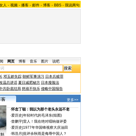
女人
-
视频
-
播客
-
邮件
-
博客
-
BBS
-
我说两句
闻
网页
博客
音乐
图片
说吧
长
邓玉娇失踪
朝鲜军事演习
日本兵赎罪
改温总讲话
夏日减肥秘方
日本瘦脸法
中共卧底结局
慈禧不快乐
侵略中国报告
更多>>
·
怀念丁聪：我以为那个老头永远不老
·
爱历史
|
年轻时代的毛泽东(组图)
·
曾鹏宇
|
雷人！我在绝对唱响做评委
·
爱历史
|
1977年华国锋视察大庆油田
·
韩浩月
|
批评余秋雨是侮辱中国人？
接触