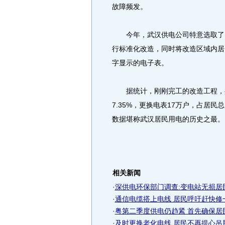
故障频发。
今年，武汉供电公司特意选取了1
行标准化改造，同时将改造区域内居
字显示的电子表。
据统计，刚刚完工的改造工程，共
7.35%，更换电表17万户，占居民
数据堪称武汉居民用电的历史之最。
相关新闻
·
深供电环保部门调查:变电站无损居
·
通信电缆搭上电线 居民呼吁赶快修
·
粤第二季度供电仍趋紧 首先确保居
·
及时更换老化电线 居民不再提心吊