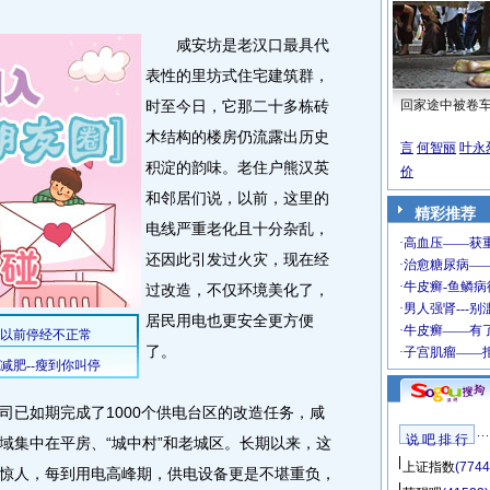
咸安坊是老汉口最具代
表性的里坊式住宅建筑群，
时至今日，它那二十多栋砖
回家途中被卷
木结构的楼房仍流露出历史
言
何智丽
叶永
积淀的韵味。老住户熊汉英
价
和邻居们说，以前，这里的
精彩推荐
电线严重老化且十分杂乱，
还因此引发过火灾，现在经
过改造，不仅环境美化了，
居民用电也更安全更方便
了。
已如期完成了1000个供电台区的改造任务，咸
说 吧 排 行
域集中在平房、“城中村”和老城区。长期以来，这
上证指数
(7744
惊人，每到用电高峰期，供电设备更是不堪重负，