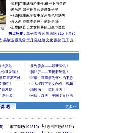
·
荣林
|
广州珠海桥事件:被推下的是谁
·
朱顺忠
|
如何把贪官关进笼子里
·
张原
|
杭州飙车案中父亲角色的缺失
·
蔡天新
|
奥数本身并不是坏事(图)
·
王攀
|
副县长之女施暴的卫生巾疑虑
车底
热点标签：
章子怡
春运
郭德纲
315
明星代
烈
吴敬琏
暴风雪
于丹
陈晓旭
文化
票价
孔子
房
说 吧
更多>>
5)
李宇春吧
(104510)
快乐男声吧
(68574)