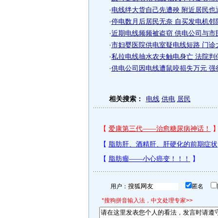
·
电线绊大货自己先遭殃 附近居民也通
·
停电数月后居民无奈 自买发电机邻院
·
近期电线频频被盗窃 供电公司与市
·
市妇婴医院供电室疑电线短路 门诊
·
私拉电线抽水农夫触电身亡 法院判
·
供电公司因电线遭鼠咬损失万元 强
相关搜索：
电线
供电
居民
用户：
匿名
*搜狗拼音输入法，中文处理专家>>