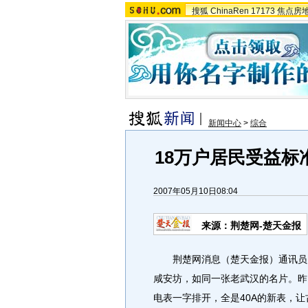
搜狐
ChinaRen
17173
焦点房
新闻中心
>
综合
18万户居民受益标
2007年05月10日08:04
来源：荆楚网-楚天金报
荆楚网消息（楚天金报）通讯员 
咸安坊，如同一张老武汉的名片。昨
电表一字排开，全是40A的新表，