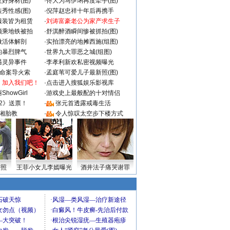
好身材(图)
·
佟大为马伊琍再度牵手(图)
秀性感(图)
·
倪萍赵忠祥十年后再携手
服装皆为租赁
·
刘涛富豪老公为家产求生子
颜乘地铁被拍
·
舒淇醉酒瞬间惨被抓拍(图)
做活体解剖
·
实拍漂亮的地摊西施(组图)
的暴烈脾气
·
世界九大罪恶之城(组图)
遇灵异事件
·
李孝利新欢私密视频曝光
成命案导火索
·
孟庭苇可爱儿子最新照(图)
：加入我们吧！
·
点击进入搜狐娱乐影视库
howGirl
·
游戏史上最般配的十对情侣
2》送票！
·
张元首透露戒毒生活
湘胎教
·
令人惊叹太空步下楼方式
密照
王菲小女儿李嫣曝光
酒井法子痛哭谢罪