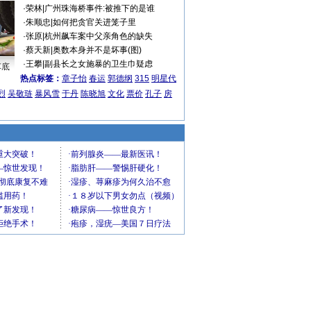
·
荣林
|
广州珠海桥事件:被推下的是谁
·
朱顺忠
|
如何把贪官关进笼子里
·
张原
|
杭州飙车案中父亲角色的缺失
·
蔡天新
|
奥数本身并不是坏事(图)
·
王攀
|
副县长之女施暴的卫生巾疑虑
车底
热点标签：
章子怡
春运
郭德纲
315
明星代
烈
吴敬琏
暴风雪
于丹
陈晓旭
文化
票价
孔子
房