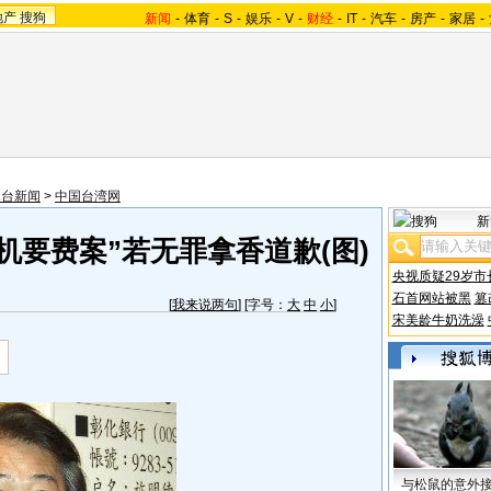
地产
搜狗
新闻
-
体育
-
S
-
娱乐
-
V
-
财经
-
IT
-
汽车
-
房产
-
家居
-
澳台新闻
>
中国台湾网
新
机要费案”若无罪拿香道歉(图)
央视质疑29岁市
石首网站被黑
篡
[
我来说两句
] [字号：
大
中
小
]
宋美龄牛奶洗澡
与松鼠的意外