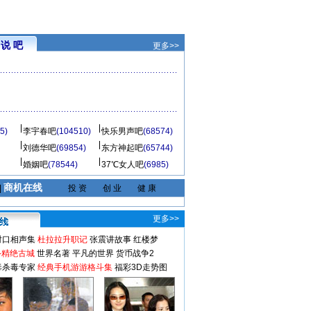
说 吧
更多>>
5)
李宇春吧
(104510)
快乐男声吧
(68574)
刘德华吧
(69854)
东方神起吧
(65744)
婚姻吧
(78544)
37℃女人吧
(6985)
商机在线
|
投 资
创 业
健 康
更多>>
对口相声集
杜拉拉升职记
张震讲故事
红楼梦
-精绝古城
世界名著
平凡的世界
货币战争2
毒杀毒专家
经典手机游游格斗集
福彩3D走势图