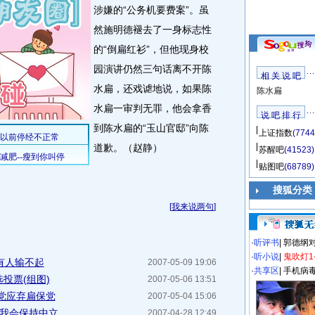
涉嫌的“公务机要费案”。虽
然施明德褪去了一身标志性
的“倒扁红衫”，但他现身校
园演讲仍然三句话离不开陈
相 关 说 吧
水扁，还戏谑地说，如果陈
陈水扁
水扁一审判无罪，他会拿香
说 吧 排 行
到陈水扁的“玉山官邸”向陈
上证指数
(7744
道歉。（赵静）
苏醒吧
(41523)
贴图吧
(68789)
搜狐分类
[
我来说两句
]
·
听评书
|
郭德纲
·
听小说
|
鬼吹灯1
有人输不起
2007-05-09 19:06
·
共享区
|
手机病
投票(组图)
2007-05-06 13:51
党应弃扁保党
2007-05-04 15:06
:我会保持中立
2007-04-28 12:49