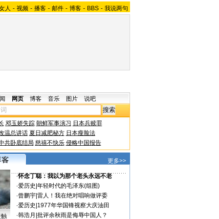
女人
-
视频
-
播客
-
邮件
-
博客
-
BBS
-
我说两句
闻
网页
博客
音乐
图片
说吧
长
邓玉娇失踪
朝鲜军事演习
日本兵赎罪
改温总讲话
夏日减肥秘方
日本瘦脸法
中共卧底结局
慈禧不快乐
侵略中国报告
更多>>
·
怀念丁聪：我以为那个老头永远不老
·
爱历史
|
年轻时代的毛泽东(组图)
·
曾鹏宇
|
雷人！我在绝对唱响做评委
·
爱历史
|
1977年华国锋视察大庆油田
·
韩浩月
|
批评余秋雨是侮辱中国人？
接触