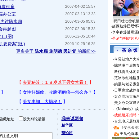
再度倒扁
2007-04-02 15:57
扁办公室
2007-03-13 13:33
署声讨陈水扁
揭田壮壮徐帆
2007-03-05 05:03
·
赵薇被爆已经怀
也会再起图
2007-02-06 15:38
·
李宇春爆遭母逼
止(图)
2006-12-05 10:44
·
圣诞节明信片八
要费案”(图)
2006-10-25 16:25
茶 余 饭
更多关于
陈水扁 施明德 民进党
的新闻>>
·
何炅获地产大亨
·
陈慧琳产后恢复
·
殷桃街头休闲装
·
范冰冰红地毯
·
姚晨与老公素
·
日军竟拿战俘
·
盘点网坛大腕
·
美女办公室遭
·
《Nobody》
·
搜狐娱乐招聘
我来说两句
隐藏地址
设为辩论话题
·
台北电玩展靓丽S
精华区
·
《变形金刚
辩论区
·
王岳伦爆李