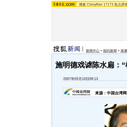
搜狐
ChinaRen
17173
焦点房
新闻中心
>
国内新闻
>
港
施明德戏谑陈水扁：“
2007年05月10日09:13
来源：中国台湾网