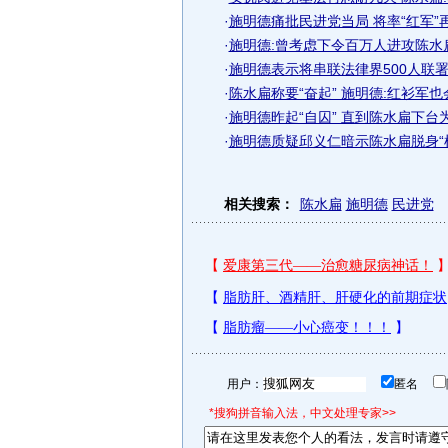
·
施明德痛批民进党当局 将率“红军”
·
施明德:曾考虑下令百万人进攻陈水
·
施明德表示将串联法律界500人联
·
陈水扁称要“奋起” 施明德:红衫军
·
施明德昨起“自囚” 直到陈水扁下台为
·
施明德质疑邱义仁暗示陈水扁脱身“机
相关搜索：
陈水扁
施明德
民进党
用户：
匿名
*搜狗拼音输入法，中文处理专家>>