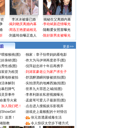
情史
李冰冰被爆已婚
揭秘生父离婚内幕
孕
·
揭刘晓庆离婚内幕
·
李幼斌新恋情曝光
婚
·
周迅王艳婆媳相见
·
陆毅爱女照首曝光
折
·
刘嘉玲自曝正造人
·
陈好新男友被曝光
 后
更多>>
喂猕猴桃(图)
·
独家：章子怡带妈妈看电影
好身材(图)
·
佟大为马伊琍再度牵手(图)
秀性感(图)
·
倪萍赵忠祥十年后再携手
服装皆为租赁
·
刘涛富豪老公为家产求生子
颜乘地铁被拍
·
舒淇醉酒瞬间惨被抓拍(图)
做活体解剖
·
实拍漂亮的地摊西施(组图)
的暴烈脾气
·
世界九大罪恶之城(组图)
遇灵异事件
·
李孝利新欢私密视频曝光
成命案导火索
·
孟庭苇可爱儿子最新照(图)
：加入我们吧！
·
点击进入搜狐娱乐影视库
howGirl
·
游戏史上最般配的十对情侣
2》送票！
·
张元首透露戒毒生活
湘胎教
·
令人惊叹太空步下楼方式