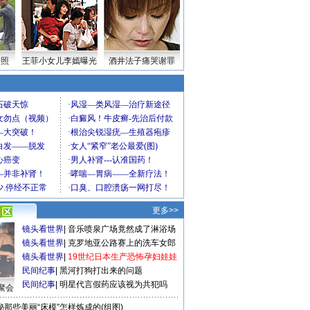
密照
王菲小女儿李嫣曝光
酒井法子痛哭谢罪
更多>>
镜头看世界
|
音乐喷泉广场竟然成了淋浴场
镜头看世界
|
克罗地亚公路赛上的洗车女郎
镜头看世界
|
19世纪日本生产恐怖孕妇娃娃
民间纪事
|
黑河打狗打出来的问题
民间纪事
|
明星代言假药应该视为共犯吗
聚会
秘那些美丽“床模”怎样炼成的(组图)