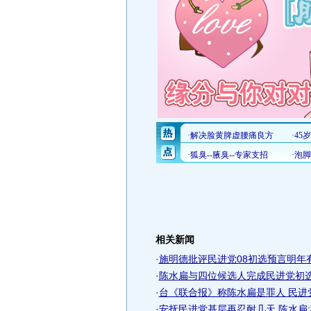
相关新闻
·
施明德批评民进党08初选预言明年
·
陈水扁与四位候选人完成民进党初选
·
台《联合报》称陈水扁是罪人 民进
·
安抚民进党基层再忍耐几天 陈水扁