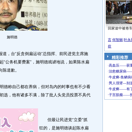
回家途中被卷
施明德
言
何智丽
叶永
价
道，台“反贪倒扁运动”总指挥、前民进党主席施
精彩推荐
起“公务机要费案”，施明德戏谑地说，如果陈水扁
向陈道歉。
德称自己都在养病，但对岛内的时事也有不少看
党内初选，他有诸多不满，除了批人头党员投票不具代
但最让民进党“立委”抓
狂的，是施明德谈起陈水扁