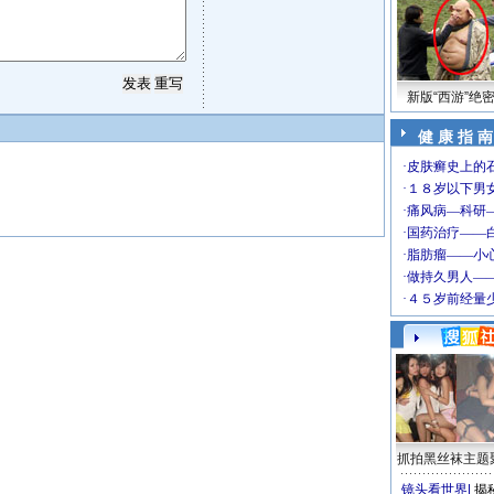
新版“西游”绝
健 康 指 南
抓拍黑丝袜主题
镜头看世界
|
揭