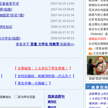
·
陈慧琳产后恢复
盲童接受手术
2007-04-25 13:44
·
殷桃街头休闲装
界(组图)
2007-04-23 09:45
·
范冰冰红地毯
·
姚晨与老公素
物园里“听花”(图)
2007-04-14 01:34
·
日军竟拿战俘
2007-01-16 03:14
·
盘点网坛大腕
得性知识
2006-11-02 07:30
·
美女办公室遭
2006-08-27 07:15
·
《Nobody》
大学生(组图)
2006-03-04 09:19
·
搜狐娱乐招聘
·
台北电玩展靓丽S
更多关于
盲童 大学生 性教育
的新闻>>
·
《变形金刚
·
王岳伦爆李
新版“西游”绝
健 康 指 南
我来说两句
隐藏地址
设为辩论话题
精华区
辩论区