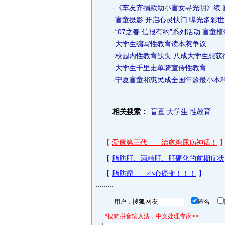
·
《车友齐捐款助小盲女寻光明》续 
·
盲童摄影 开启心灵快门 曝光多彩世
·
“07之春 信报有约”系列活动 盲童植
·
大学生编写性教育读本惹争议
·
校园内性教育缺失 八成大学生想获
·
大学生千里走单骑宣传性教育
·
宁夏盲童祁惠民成全国年龄最小本科
相关搜索：
盲童
大学生
性教育
用户：
匿名
*搜狗拼音输入法，中文处理专家>>