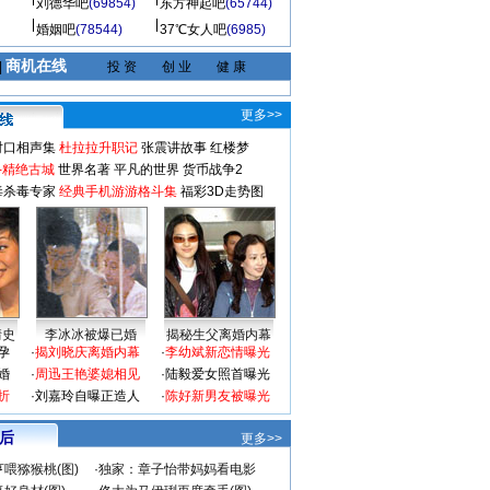
刘德华吧
(69854)
东方神起吧
(65744)
婚姻吧
(78544)
37℃女人吧
(6985)
商机在线
|
投 资
创 业
健 康
更多>>
对口相声集
杜拉拉升职记
张震讲故事
红楼梦
-精绝古城
世界名著
平凡的世界
货币战争2
毒杀毒专家
经典手机游游格斗集
福彩3D走势图
情史
李冰冰被爆已婚
揭秘生父离婚内幕
孕
·
揭刘晓庆离婚内幕
·
李幼斌新恋情曝光
婚
·
周迅王艳婆媳相见
·
陆毅爱女照首曝光
折
·
刘嘉玲自曝正造人
·
陈好新男友被曝光
 后
更多>>
喂猕猴桃(图)
·
独家：章子怡带妈妈看电影