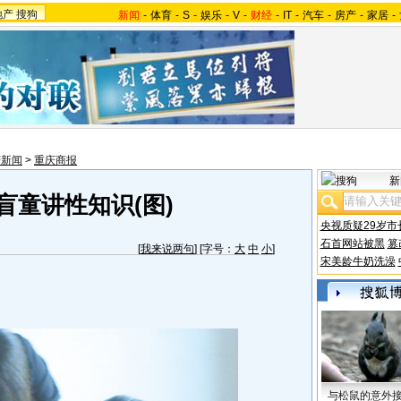
地产
搜狗
新闻
-
体育
-
S
-
娱乐
-
V
-
财经
-
IT
-
汽车
-
房产
-
家居
-
庆新闻
>
重庆商报
新
盲童讲性知识(图)
央视质疑29岁市
石首网站被黑
篡
[
我来说两句
] [字号：
大
中
小
]
宋美龄牛奶洗澡
与松鼠的意外