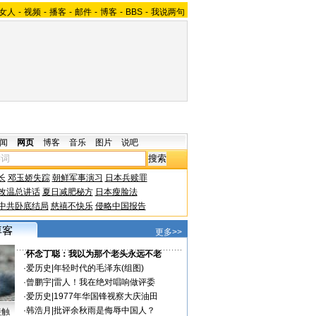
女人
-
视频
-
播客
-
邮件
-
博客
-
BBS
-
我说两句
闻
网页
博客
音乐
图片
说吧
长
邓玉娇失踪
朝鲜军事演习
日本兵赎罪
改温总讲话
夏日减肥秘方
日本瘦脸法
中共卧底结局
慈禧不快乐
侵略中国报告
更多>>
·
怀念丁聪：我以为那个老头永远不老
·
爱历史
|
年轻时代的毛泽东(组图)
·
曾鹏宇
|
雷人！我在绝对唱响做评委
·
爱历史
|
1977年华国锋视察大庆油田
·
韩浩月
|
批评余秋雨是侮辱中国人？
接触