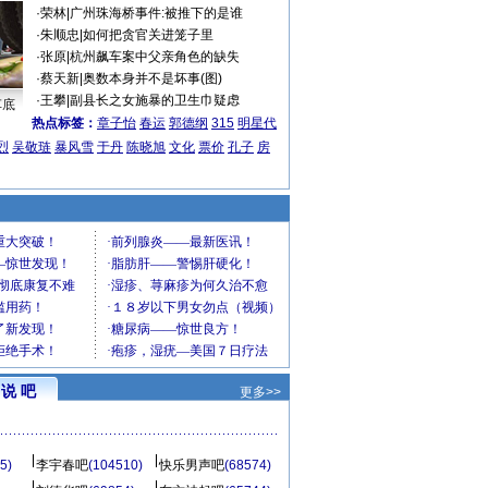
·
荣林
|
广州珠海桥事件:被推下的是谁
·
朱顺忠
|
如何把贪官关进笼子里
·
张原
|
杭州飙车案中父亲角色的缺失
·
蔡天新
|
奥数本身并不是坏事(图)
·
王攀
|
副县长之女施暴的卫生巾疑虑
车底
热点标签：
章子怡
春运
郭德纲
315
明星代
烈
吴敬琏
暴风雪
于丹
陈晓旭
文化
票价
孔子
房
说 吧
更多>>
5)
李宇春吧
(104510)
快乐男声吧
(68574)