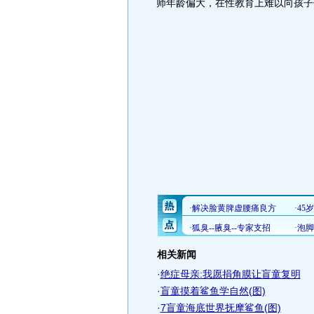
师年龄偏大，在性教育上难以向孩子
相关新闻
·
绝症母亲:我愿捐角膜让盲童复明
·
盲童摸着鲨鱼学自然(图)
·
7盲童海底世界抚摩鲨鱼(图)