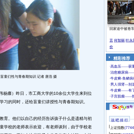
回家途中被卷
言
何智丽
叶永
价
精彩推荐
盲童们性与青春期知识 记者 唐浩 摄
伟杨癑）昨日，市工商大学的10余位大学生来到位
学习的同时，还给盲童们讲授性与青春期知识。
育。他们以自己的经历告诉孩子什么是遗精与初
说 吧 排 行
童学校的老师表示欢迎，有老师谈到，由于学校老
上证指数
(7744