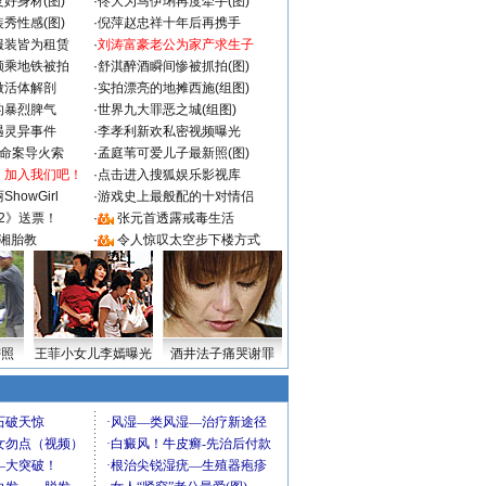
好身材(图)
·
佟大为马伊琍再度牵手(图)
秀性感(图)
·
倪萍赵忠祥十年后再携手
服装皆为租赁
·
刘涛富豪老公为家产求生子
颜乘地铁被拍
·
舒淇醉酒瞬间惨被抓拍(图)
做活体解剖
·
实拍漂亮的地摊西施(组图)
的暴烈脾气
·
世界九大罪恶之城(组图)
遇灵异事件
·
李孝利新欢私密视频曝光
成命案导火索
·
孟庭苇可爱儿子最新照(图)
：加入我们吧！
·
点击进入搜狐娱乐影视库
howGirl
·
游戏史上最般配的十对情侣
2》送票！
·
张元首透露戒毒生活
湘胎教
·
令人惊叹太空步下楼方式
密照
王菲小女儿李嫣曝光
酒井法子痛哭谢罪