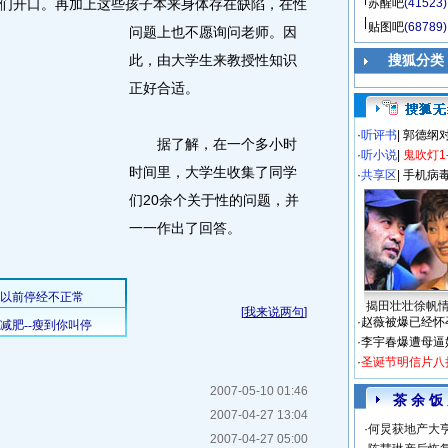
们开口。
再加上这些孩子本来身体存在缺陷，在性
苏醒吧
(41523)
贴图吧
(68789)
问题上也不愿询问老师。因
此，由大学生来教授性知识
搜狐分类
正好合适。
·
听评书
|
郭德纲
据了解，在一个多小时
·
听小说
|
鬼吹灯1
时间里，大学生收集了同学
·
共享区
|
手机病
们20余个关于性的问题，并
一一作出了回答。
揭田壮壮徐帆
[
我来说两句
]
·
赵薇被爆已经怀
·
李宇春爆遭母逼
·
圣诞节明信片八
2007-05-10 01:46
茶 余 饭
2007-04-27 13:04
·
何炅获地产大亨
2007-04-27 05:00