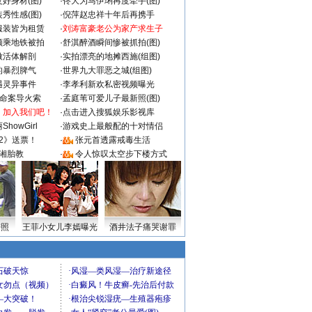
好身材(图)
·
佟大为马伊琍再度牵手(图)
秀性感(图)
·
倪萍赵忠祥十年后再携手
服装皆为租赁
·
刘涛富豪老公为家产求生子
颜乘地铁被拍
·
舒淇醉酒瞬间惨被抓拍(图)
做活体解剖
·
实拍漂亮的地摊西施(组图)
的暴烈脾气
·
世界九大罪恶之城(组图)
遇灵异事件
·
李孝利新欢私密视频曝光
成命案导火索
·
孟庭苇可爱儿子最新照(图)
：加入我们吧！
·
点击进入搜狐娱乐影视库
howGirl
·
游戏史上最般配的十对情侣
2》送票！
·
张元首透露戒毒生活
湘胎教
·
令人惊叹太空步下楼方式
密照
王菲小女儿李嫣曝光
酒井法子痛哭谢罪