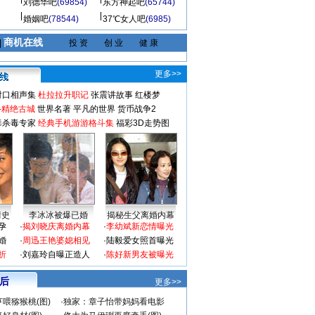
刘德华吧
(69854)
东方神起吧
(65744)
婚姻吧
(78544)
37℃女人吧
(6985)
商机在线
|
投 资
创 业
健 康
更多>>
对口相声集
杜拉拉升职记
张震讲故事
红楼梦
-精绝古城
世界名著
平凡的世界
货币战争2
毒杀毒专家
经典手机游游格斗集
福彩3D走势图
情史
李冰冰被爆已婚
揭秘生父离婚内幕
孕
·
揭刘晓庆离婚内幕
·
李幼斌新恋情曝光
婚
·
周迅王艳婆媳相见
·
陆毅爱女照首曝光
折
·
刘嘉玲自曝正造人
·
陈好新男友被曝光
 后
更多>>
喂猕猴桃(图)
·
独家：章子怡带妈妈看电影