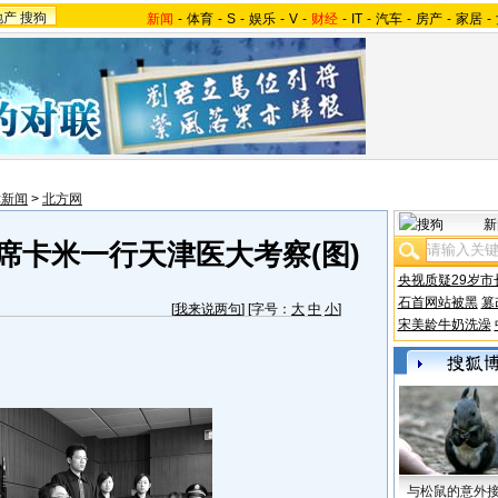
地产
搜狗
新闻
-
体育
-
S
-
娱乐
-
V
-
财经
-
IT
-
汽车
-
房产
-
家居
-
津新闻
>
北方网
新
席卡米一行天津医大考察(图)
央视质疑29岁市
石首网站被黑
篡
[
我来说两句
] [字号：
大
中
小
]
宋美龄牛奶洗澡
与松鼠的意外