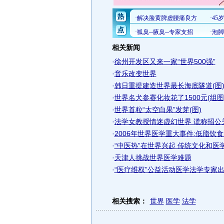
相关新闻
·
徐州开发区又来一家“世界500强”
·
音乐改变世界
·
韩日重提建造世界最长海底隧道(图
·
世界名犬参赛化妆花了1500元(组图
·
世界首粒“太空白果”发芽(图)
·
法学女教授情迷虚幻世界 谎称招公
·
2006年世界医学重大事件:低脂饮
·
“中医热”在世界兴起 传统文化和医
·
天津人挑战世界医学难题
·
“医疗维权”公益活动医学法学专家
相关搜索：
世界
医学
法学