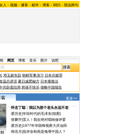
女人
-
视频
-
播客
-
邮件
-
博客
-
BBS
-
我说两句
闻
网页
博客
音乐
图片
说吧
长
邓玉娇失踪
朝鲜军事演习
日本兵赎罪
改温总讲话
夏日减肥秘方
日本瘦脸法
中共卧底结局
慈禧不快乐
侵略中国报告
更多>>
·
怀念丁聪：我以为那个老头永远不老
·
爱历史
|
年轻时代的毛泽东(组图)
·
曾鹏宇
|
雷人！我在绝对唱响做评委
·
爱历史
|
1977年华国锋视察大庆油田
·
韩浩月
|
批评余秋雨是侮辱中国人？
接触