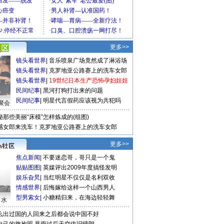
更多>>
镜头看世界
|
音乐喷泉广场竟然成了淋浴场
镜头看世界
|
克罗地亚公路赛上的洗车女郎
镜头看世界
|
19世纪日本生产恐怖孕妇娃娃
民间纪事
|
黑河打狗打出来的问题
民间纪事
|
明星代言假药应该视为共犯吗
聚会
秘那些美丽“床模”怎样炼成的(组图)
感女郎来洗车！克罗地亚公路赛上的洗车女郎
更多>>
焦点新闻
|
不要迷恋哥，哥只是一个鬼
贴贴图图
|
英媒评出2009年度搞怪发明
娱乐旮旯
|
当红明星不仅仅是名利双收
情感世界
|
后悔嫁给这样一个山西男人
型男索女
|
小糖精归来，在海边轻轻舞
口水
么出过国的人回来之后都会说中国不好