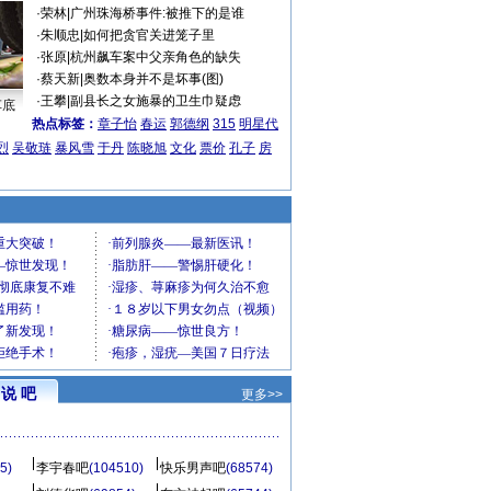
·
荣林
|
广州珠海桥事件:被推下的是谁
·
朱顺忠
|
如何把贪官关进笼子里
·
张原
|
杭州飙车案中父亲角色的缺失
·
蔡天新
|
奥数本身并不是坏事(图)
·
王攀
|
副县长之女施暴的卫生巾疑虑
车底
热点标签：
章子怡
春运
郭德纲
315
明星代
烈
吴敬琏
暴风雪
于丹
陈晓旭
文化
票价
孔子
房
说 吧
更多>>
5)
李宇春吧
(104510)
快乐男声吧
(68574)