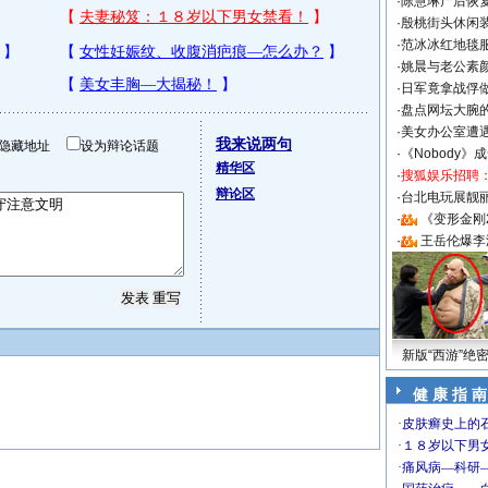
·
陈慧琳产后恢复
·
殷桃街头休闲装
·
范冰冰红地毯
·
姚晨与老公素
·
日军竟拿战俘
·
盘点网坛大腕
·
美女办公室遭
我来说两句
隐藏地址
设为辩论话题
·
《Nobody》
精华区
·
搜狐娱乐招聘
辩论区
·
台北电玩展靓丽S
·
《变形金刚
·
王岳伦爆李
新版“西游”绝
健 康 指 南