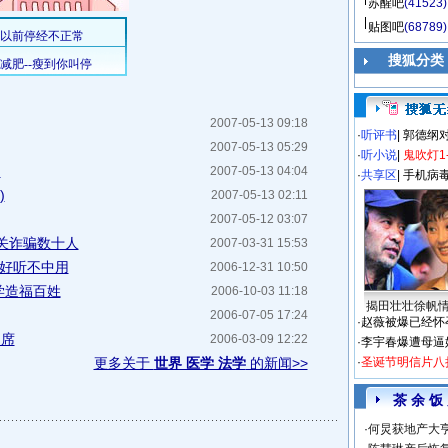
苏醒吧
(41523)
贴图吧
(68789)
搜狐分类
2007-05-13 09:18
·
听评书
|
郭德纲
2007-05-13 05:29
·
听小说
|
鬼吹灯1
)
2007-05-13 04:04
·
共享区
|
手机病
)
2007-05-13 02:11
2007-05-12 03:07
关诈骗数十人
2007-03-31 15:53
食好听不中用
2006-12-31 10:50
学造福百姓
2006-10-03 11:18
揭田壮壮徐帆
2006-07-05 17:24
·
赵薇被爆已经怀
出席
2006-03-09 12:22
·
李宇春爆遭母逼
更多关于
世界 医学 法学
的新闻>>
·
圣诞节明信片八
茶 余 饭
·
何炅获地产大亨