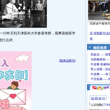
回家途中被卷
行昨天到天津医科大学参观考察，观摩该校医学
言
何智丽
叶永
价
进行点评。
精彩推荐
[
我来说两句
]
说 吧 排 行
上证指数
(7744