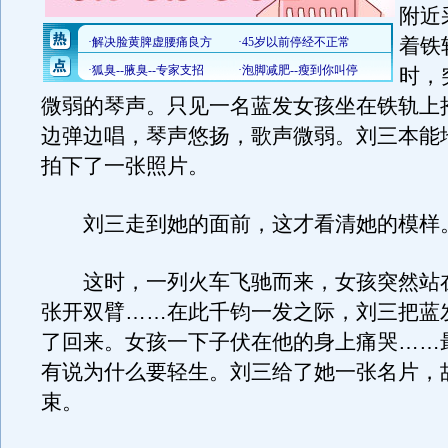
附近
着铁
时，
微弱的琴声。只见一名蓝发女孩坐在铁轨上
边弹边唱，琴声悠扬，歌声微弱。刘三本能
拍下了一张照片。
刘三走到她的面前，这才看清她的模样
这时，一列火车飞驰而来，女孩突然站
张开双臂……在此千钧一发之际，刘三把蓝
了回来。女孩一下子伏在他的身上痛哭……
有说为什么要轻生。刘三给了她一张名片，
束。