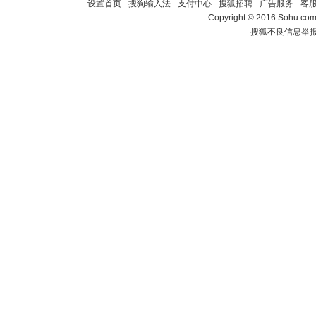
设置首页
-
搜狗输入法
-
支付中心
-
搜狐招聘
-
广告服务
-
客
Copyright
©
2016 Sohu.com 
搜狐不良信息举