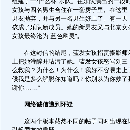
组建了一个“丛林”乐队。在乐队演出的一段
女孩与四名男生合住在一套房子里。在这里
男友抛弃，并与另一名男生好上了。有一天
孩成了乐队新成员。她的新男友又与北京女
女孩最终沦为“蓝色幽灵”。
在这封信的结尾，蓝发女孩指责摄影师
上把她灌醉并玷污了她。蓝发女孩怒骂刘三
么救我？为什么！为什么！我好不容易走上
候我是多么解脱你知道吗？你别以为你救了
谢你.……”
网络诚信遭到怀疑
这两个版本截然不同的帖子同时出现在