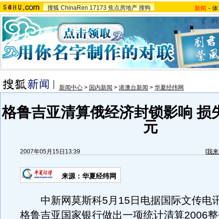
搜狐
ChinaRen
17173
焦点房地产
搜狗
新闻
-
体
新闻中心
>
国内新闻
>
港澳台新闻
>
华夏经纬网
格鲁吉亚清算俄经济封锁影响 损
元
2007年05月15日13:39
[
我来
来源：华夏经纬网
中新网莫斯科5月15日电据国际文传电
格鲁吉亚国家银行做出一项统计清算2006