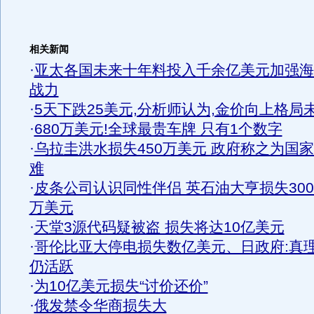
相关新闻
·
亚太各国未来十年料投入千余亿美元加强海
战力
·
5天下跌25美元,分析师认为,金价向上格局
·
680万美元!全球最贵车牌 只有1个数字
·
乌拉圭洪水损失450万美元 政府称之为国
难
·
皮条公司认识同性伴侣 英石油大亨损失300
万美元
·
天堂3源代码疑被盗 损失将达10亿美元
·
哥伦比亚大停电损失数亿美元、日政府:真
仍活跃
·
为10亿美元损失“讨价还价”
·
俄发禁令华商损失大