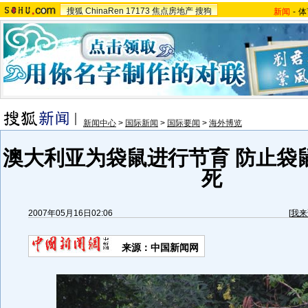
搜狐
ChinaRen
17173
焦点房地产
搜狗
新闻
-
体
新闻中心
>
国际新闻
>
国际要闻
>
海外博览
澳大利亚为袋鼠进行节育 防止袋
死
2007年05月16日02:06
[
我来
来源：中国新闻网