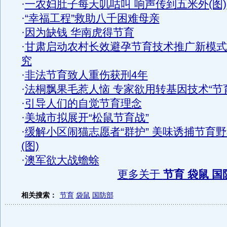
·
一农妇肚子每天叽咕叫 响声传到五米外(图)
·
“幸福工程”救助八千困难母亲
·
因为缺钱 华南虎得节育
·
甘肃启动农村长效避孕节育技术推广新模式
究
·
非法节育致人重伤获刑4年
·
法桐飘果毛惹人恼 专家欲用转基因技术“节
·
引导人们的自觉节育理念
·
美城市拟展开“松鼠节育战”
·
缓解小区闹猫志愿者“群护” 美味诱捕节育
(图)
·
澳军欲大战蟾蜍
更多关于
节育 袋鼠 国
相关搜索：
节育
袋鼠
国防部