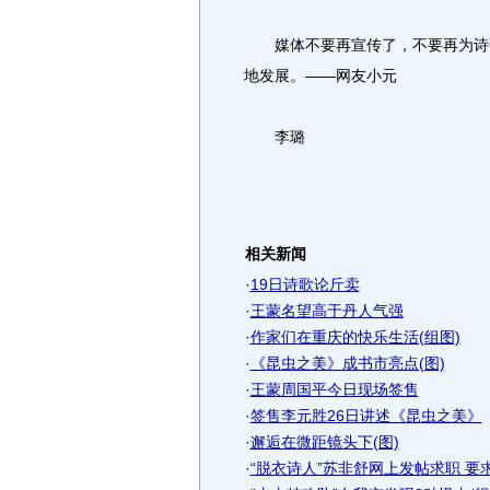
媒体不要再宣传了，不要再为诗歌
地发展。——网友小元
李璐
相关新闻
·
19日诗歌论斤卖
·
王蒙名望高于丹人气强
·
作家们在重庆的快乐生活(组图)
·
《昆虫之美》成书市亮点(图)
·
王蒙周国平今日现场签售
·
签售李元胜26日讲述《昆虫之美》
·
邂逅在微距镜头下(图)
·
“脱衣诗人”苏非舒网上发帖求职 要