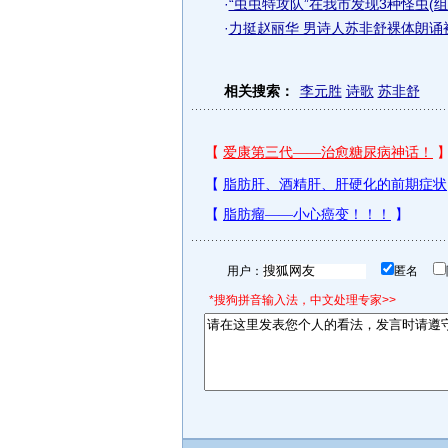
·
“虫虫特攻队”在我市发现3种怪虫(组
·
力挺赵丽华 男诗人苏非舒裸体朗诵
相关搜索：
李元胜
诗歌
苏非舒
用户：
匿名
*搜狗拼音输入法，中文处理专家>>