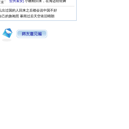
型男索女
|
小糖精归来，在海边轻轻舞
口水
么出过国的人回来之后都会说中国不好
自己的旗袍照
暴雨过后天空依旧晴朗