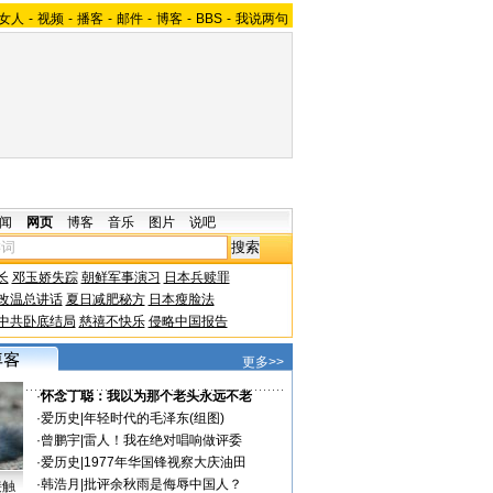
女人
-
视频
-
播客
-
邮件
-
博客
-
BBS
-
我说两句
闻
网页
博客
音乐
图片
说吧
长
邓玉娇失踪
朝鲜军事演习
日本兵赎罪
改温总讲话
夏日减肥秘方
日本瘦脸法
中共卧底结局
慈禧不快乐
侵略中国报告
更多>>
·
怀念丁聪：我以为那个老头永远不老
·
爱历史
|
年轻时代的毛泽东(组图)
·
曾鹏宇
|
雷人！我在绝对唱响做评委
·
爱历史
|
1977年华国锋视察大庆油田
·
韩浩月
|
批评余秋雨是侮辱中国人？
接触