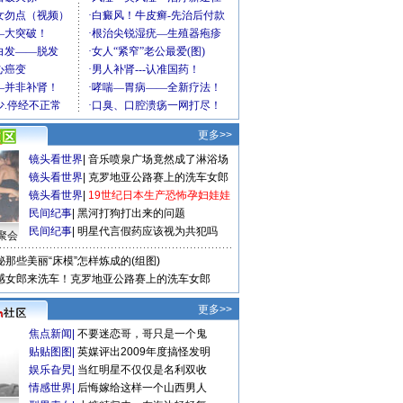
更多>>
镜头看世界
|
音乐喷泉广场竟然成了淋浴场
镜头看世界
|
克罗地亚公路赛上的洗车女郎
镜头看世界
|
19世纪日本生产恐怖孕妇娃娃
民间纪事
|
黑河打狗打出来的问题
民间纪事
|
明星代言假药应该视为共犯吗
聚会
秘那些美丽“床模”怎样炼成的(组图)
感女郎来洗车！克罗地亚公路赛上的洗车女郎
更多>>
焦点新闻
|
不要迷恋哥，哥只是一个鬼
贴贴图图
|
英媒评出2009年度搞怪发明
娱乐旮旯
|
当红明星不仅仅是名利双收
情感世界
|
后悔嫁给这样一个山西男人