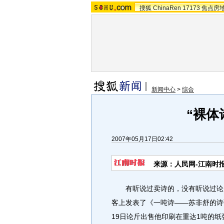
搜狐
ChinaRen
17173
焦点房
新闻中心
>
综合
“裸体
2007年05月17日02:42
来源：人民网-江南时
有听说过卖诗的，没有听说过论斤
客上发表了《一吨诗——苏非舒的诗
19日论斤出售他印刷在重达1吨的纸