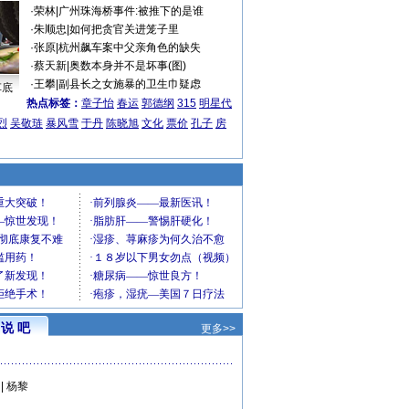
·
荣林
|
广州珠海桥事件:被推下的是谁
·
朱顺忠
|
如何把贪官关进笼子里
·
张原
|
杭州飙车案中父亲角色的缺失
·
蔡天新
|
奥数本身并不是坏事(图)
·
王攀
|
副县长之女施暴的卫生巾疑虑
车底
热点标签：
章子怡
春运
郭德纲
315
明星代
烈
吴敬琏
暴风雪
于丹
陈晓旭
文化
票价
孔子
房
说 吧
更多>>
|
杨黎