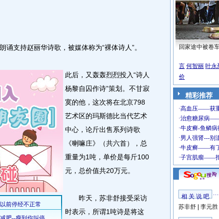
诵支持赵丽华诗歌，被媒体称为“裸体诗人”。
回家途中被卷
言
何智丽
叶永
此后，又轰轰烈烈投入“诗人
价
杨黎自囚作诗”策划。不甘寂
精彩推荐
寞的他，这次将在北京798
艺术区的玛斯德比当代艺术
中心，论斤出售系列诗歌
《喇嘛庄》（共六首），总
重量为1吨，单价是每斤100
元，总价值共20万元。
相 关 说 吧
昨天，苏非舒接受采访
苏非舒
|
李元胜
时表示，所谓1吨诗是将这