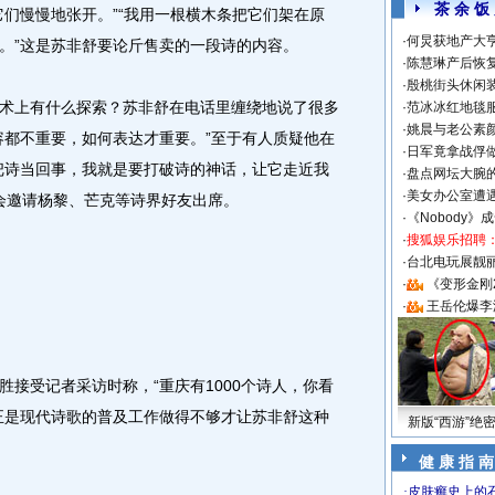
茶 余 饭
慢慢地张开。”“我用一根横木条把它们架在原
·
何炅获地产大亨
。”这是苏非舒要论斤售卖的一段诗的内容。
·
陈慧琳产后恢复
·
殷桃街头休闲装
上有什么探索？苏非舒在电话里缠绕地说了很多
·
范冰冰红地毯
·
姚晨与老公素
容都不重要，如何表达才重要。”至于有人质疑他在
·
日军竟拿战俘
把诗当回事，我就是要打破诗的神话，让它走近我
·
盘点网坛大腕
·
美女办公室遭
还会邀请杨黎、芒克等诗界好友出席。
·
《Nobody》
·
搜狐娱乐招聘
·
台北电玩展靓丽S
·
《变形金刚
·
王岳伦爆李
受记者采访时称，“重庆有1000个诗人，你看
正是现代诗歌的普及工作做得不够才让苏非舒这种
新版“西游”绝
健 康 指 南