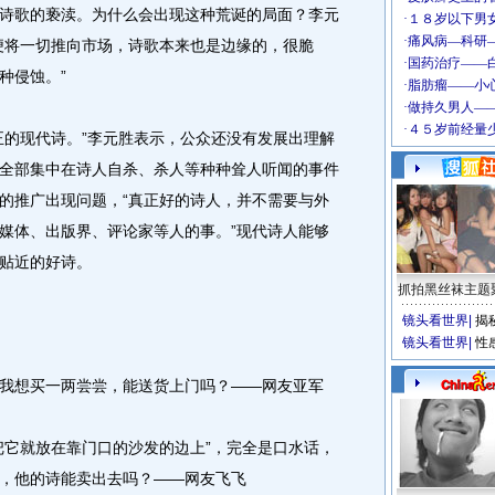
歌的亵渎。为什么会出现这种荒诞的局面？李元
便将一切推向市场，诗歌本来也是边缘的，很脆
种侵蚀。”
的现代诗。”李元胜表示，公众还没有发展出理解
全部集中在诗人自杀、杀人等种种耸人听闻的事件
的推广出现问题，“真正好的诗人，并不需要与外
媒体、出版界、评论家等人的事。”现代诗人能够
贴近的好诗。
抓拍黑丝袜主题
镜头看世界
|
揭
镜头看世界
|
性
想买一两尝尝，能送货上门吗？——网友亚军
它就放在靠门口的沙发的边上”，完全是口水话，
，他的诗能卖出去吗？——网友飞飞