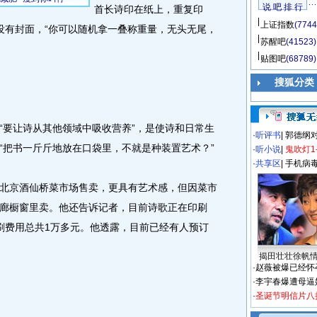
说 吧 排 行
首长诗印在纸上，重复印
上证指数
(7744
没有封面，“你可以随机拿一叠称重量，无头无尾，
苏醒吧
(41523)
贴图吧
(68789)
搜狐分类
要让诗从其他领域中吸收营养”，是使诗和日常生
·
听评书
|
郭德纲
“把书一斤斤地放在口袋里，不就是种装置艺术？”
·
听小说
|
鬼吹灯1
·
共享区
|
手机病
京酒仙桥菜市场售卖，更具有艺术感，但因菜市
廊橱窗里卖。他还告诉记者，目前诗歌正在印刷
刷费用总共1万多元。他透露，目前已经有人预订
揭田壮壮徐帆
·
赵薇被爆已经怀
·
李宇春爆遭母逼
·
圣诞节明信片八