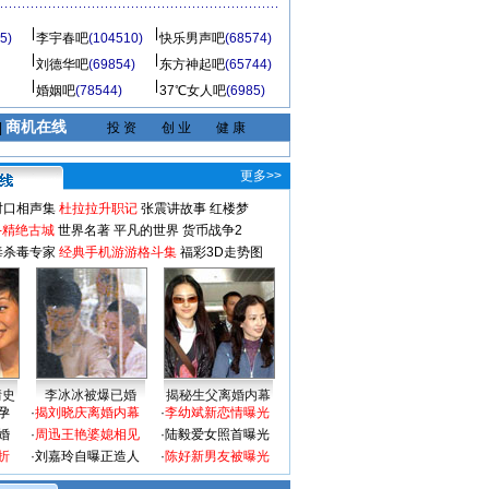
5)
李宇春吧
(104510)
快乐男声吧
(68574)
刘德华吧
(69854)
东方神起吧
(65744)
婚姻吧
(78544)
37℃女人吧
(6985)
商机在线
|
投 资
创 业
健 康
更多>>
对口相声集
杜拉拉升职记
张震讲故事
红楼梦
-精绝古城
世界名著
平凡的世界
货币战争2
毒杀毒专家
经典手机游游格斗集
福彩3D走势图
情史
李冰冰被爆已婚
揭秘生父离婚内幕
孕
·
揭刘晓庆离婚内幕
·
李幼斌新恋情曝光
婚
·
周迅王艳婆媳相见
·
陆毅爱女照首曝光
折
·
刘嘉玲自曝正造人
·
陈好新男友被曝光