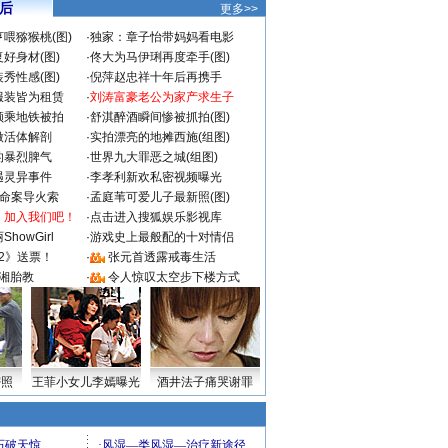
 后
更多>>
喂猕猴桃(图)
·
独家：章子怡带妈妈看电影
好身材(图)
·
佟大为马伊琍再度牵手(图)
秀性感(图)
·
倪萍赵忠祥十年后再携手
服装皆为租赁
·
刘涛富豪老公为家产求生子
颜乘地铁被拍
·
舒淇醉酒瞬间惨被抓拍(图)
做活体解剖
·
实拍漂亮的地摊西施(组图)
的暴烈脾气
·
世界九大罪恶之城(组图)
遇灵异事件
·
李孝利新欢私密视频曝光
成命案导火索
·
孟庭苇可爱儿子最新照(图)
：加入我们吧！
·
点击进入搜狐娱乐影视库
howGirl
·
游戏史上最般配的十对情侣
2》送票！
·
张元首透露戒毒生活
湘胎教
·
令人惊叹太空步下楼方式
密照
王菲小女儿李嫣曝光
酒井法子痛哭谢罪