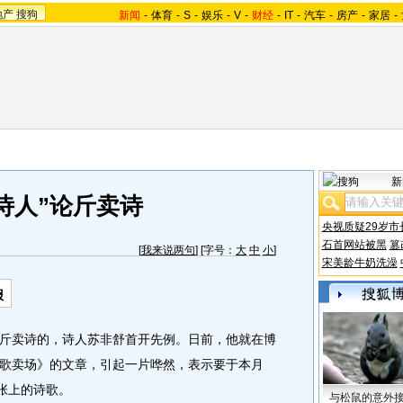
地产
搜狗
新闻
-
体育
-
S
-
娱乐
-
V
-
财经
-
IT
-
汽车
-
房产
-
家居
-
新
诗人”论斤卖诗
央视质疑29岁市
石首网站被黑
篡
[
我来说两句
] [字号：
大
中
小
]
宋美龄牛奶洗澡
报
卖诗的，诗人苏非舒首开先例。日前，他就在博
歌卖场》的文章，引起一片哗然，表示要于本月
张上的诗歌。
与松鼠的意外