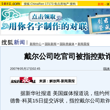
搜狐
ChinaRen
17173
焦点房地产
搜狗
新闻
-
体
新闻中心
>
国际新闻
>
国际类媒体
>
新闻晨报
戴尔公司吃官司被指控欺
2007年05月17日02:45
[
我来
来源：解放网-新闻晨报
据新华社报道 美国媒体报道说，纽约州
德鲁·科莫15日提交诉状，指控戴尔公司欺