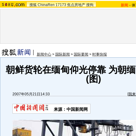
搜狐
ChinaRen
17173
焦点房地产
搜狗
新闻
-
体
新闻中心
>
国际新闻
>
国际要闻
>
时事快报
朝鲜货轮在缅甸仰光停靠 为朝
(图)
2007年05月21日14:33
[
我来
来源：中国新闻网