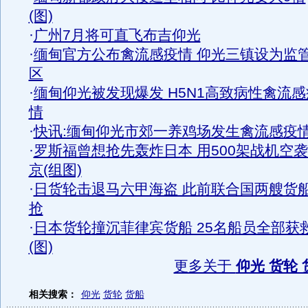
(图)
·
广州7月将可直飞布吉仰光
·
缅甸官方公布禽流感疫情 仰光三镇设为监
区
·
缅甸仰光被发现爆发 H5N1高致病性禽流感
情
·
快讯:缅甸仰光市郊一养鸡场发生禽流感疫
·
罗斯福曾想抢先轰炸日本 用500架战机空
京(组图)
·
日货轮击退马六甲海盗 此前联合国两艘货
抢
·
日本货轮撞沉菲律宾货船 25名船员全部获
(图)
更多关于
仰光 货轮 
相关搜索：
仰光
货轮
货船