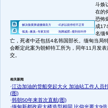
斗焕
在的
恐怖
成1
名缅
亡，死者中还包括4名韩国部长。缅甸当局
会断定此案为朝鲜特工所为，同年11月发表
交。
相关新闻
·
江边加油的货船突起大火 加油站工作人员
(图)
·
韩朝50年来首次直航(图)
·
缅甸新都政府大楼造型相同 比仰光要大9倍