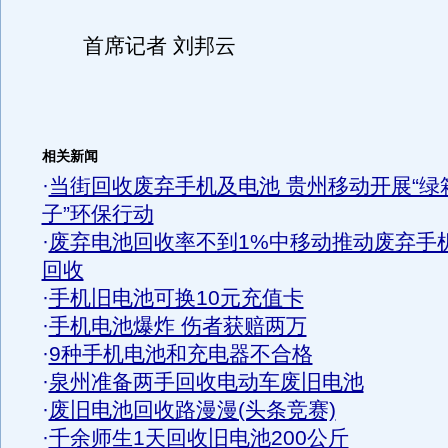
首席记者 刘邦云
相关新闻
·
当街回收废弃手机及电池 贵州移动开展“绿
子”环保行动
·
废弃电池回收率不到1%中移动推动废弃手
回收
·
手机旧电池可换10元充值卡
·
手机电池爆炸 伤者获赔两万
·
9种手机电池和充电器不合格
·
泉州准备两手回收电动车废旧电池
·
废旧电池回收路漫漫(头条竞赛)
·
千余师生1天回收旧电池200公斤