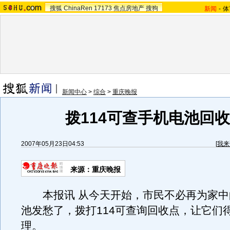
搜狐
ChinaRen
17173
焦点房地产
搜狗
新闻
-
体
新闻中心
>
综合
>
重庆晚报
拨114可查手机电池回收
2007年05月23日04:53
[
我来
来源：重庆晚报
本报讯 从今天开始，市民不必再为家中
池发愁了，拨打114可查询回收点，让它们
理。