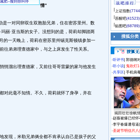
说 吧 排 行
情”
上证指数
(7744
苏醒吧
(41523)
勒是一对同卵双生双胞胎兄弟，住在密苏里州。数
贴图吧
(68789)
·玛丽·亚当斯的女子。没想到的是，荷莉却脚踏两
搜狐分类
年1月的一天晚上，荷莉在密苏里州锡克斯顿镇参加一
前往弟弟理查德家中，与之上床发生了性关系。
·
听评书
|
郭德纲
·
听小说
|
鬼吹灯1
悄溜出理查德家，又前往哥哥雷蒙的家与他发生
·
共享区
|
手机病
对此毫不知情。不久，荷莉就怀了身孕，并在
揭田壮壮徐帆
·
赵薇被爆已经怀
·
李宇春爆遭母逼
·
圣诞节明信片八
发现，米勒兄弟俩全都不肯承认自己是孩子的父