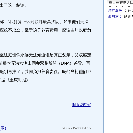
每天在吞别人
出了这一结论。
漂在海外
|
为什
型男索女
|
晒晒
：“我打算上诉到联邦最高法院。如果他们无法
应该不成立，至于孩子养育费用，应该由州政府负
法庭也许永远无法知道谁是真正父亲，父权鉴定
前根本无法检测出同卵双胞胎的（DNA）差异。再
脆别再推了，共同负担养育责任。既然当初他们都
”据《重庆时报》
[
我来说两句
]
图)
2007-05-23 04:52