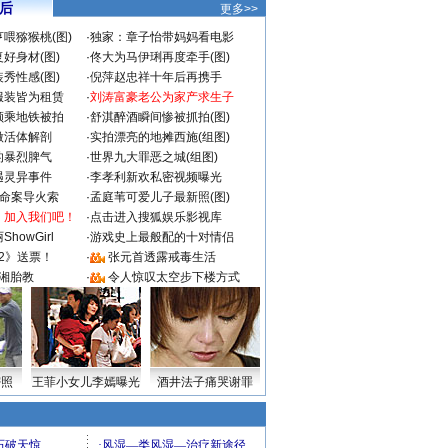
 后
更多>>
喂猕猴桃(图)
·
独家：章子怡带妈妈看电影
好身材(图)
·
佟大为马伊琍再度牵手(图)
秀性感(图)
·
倪萍赵忠祥十年后再携手
服装皆为租赁
·
刘涛富豪老公为家产求生子
颜乘地铁被拍
·
舒淇醉酒瞬间惨被抓拍(图)
做活体解剖
·
实拍漂亮的地摊西施(组图)
的暴烈脾气
·
世界九大罪恶之城(组图)
遇灵异事件
·
李孝利新欢私密视频曝光
成命案导火索
·
孟庭苇可爱儿子最新照(图)
：加入我们吧！
·
点击进入搜狐娱乐影视库
howGirl
·
游戏史上最般配的十对情侣
2》送票！
·
张元首透露戒毒生活
湘胎教
·
令人惊叹太空步下楼方式
密照
王菲小女儿李嫣曝光
酒井法子痛哭谢罪