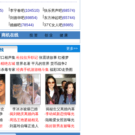
5)
李宇春吧
(104510)
快乐男声吧
(68574)
刘德华吧
(69854)
东方神起吧
(65744)
婚姻吧
(78544)
37℃女人吧
(6985)
商机在线
|
投 资
创 业
健 康
更多>>
对口相声集
杜拉拉升职记
张震讲故事
红楼梦
-精绝古城
世界名著
平凡的世界
货币战争2
毒杀毒专家
经典手机游游格斗集
福彩3D走势图
情史
李冰冰被爆已婚
揭秘生父离婚内幕
孕
·
揭刘晓庆离婚内幕
·
李幼斌新恋情曝光
婚
·
周迅王艳婆媳相见
·
陆毅爱女照首曝光
折
·
刘嘉玲自曝正造人
·
陈好新男友被曝光