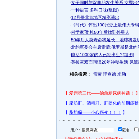
·
女子同时与双胞胎发生关系 女婴出生
·
一种语言,多种口味(组图)
·
12月份北京地区精彩演出
·
《时代》评出100张史上最伟大专
·
科学家预测:50年后找到外星人
·
50年后人类寿命将延长、地球将发现外
·
北约军委会主席雷蒙:俄罗斯是北约
·
能活1000岁的人已经出生?(组图)
·
英披露双面间谍20年神秘生活 风
相关搜索：
雷蒙
理查德
米勒
用户：
匿名