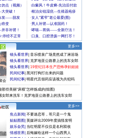
更多>>
镜头看世界
|
音乐喷泉广场竟然成了淋浴场
镜头看世界
|
克罗地亚公路赛上的洗车女郎
镜头看世界
|
19世纪日本生产恐怖孕妇娃娃
民间纪事
|
黑河打狗打出来的问题
民间纪事
|
明星代言假药应该视为共犯吗
聚会
秘那些美丽“床模”怎样炼成的(组图)
感女郎来洗车！克罗地亚公路赛上的洗车女郎
更多>>
焦点新闻
|
不要迷恋哥，哥只是一个鬼
贴贴图图
|
英媒评出2009年度搞怪发明
娱乐旮旯
|
当红明星不仅仅是名利双收
情感世界
|
后悔嫁给这样一个山西男人