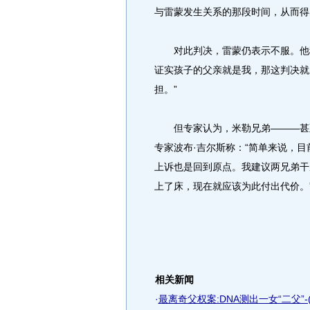
与雷蒙发生关系的那段时间，从而得
对此判决，雷蒙仍表示不服。他称
证实孩子的父亲就是我，那这判决就
担。”
但专家认为，米勒兄弟———甚至
专家波布·吉尔斯称：“简单来说，目
上诉也是回到原点。我建议两兄弟干
上了床，现在就应该为此付出代价。
相关新闻
·
最离奇父权案:DNA测出一女“二父”-(