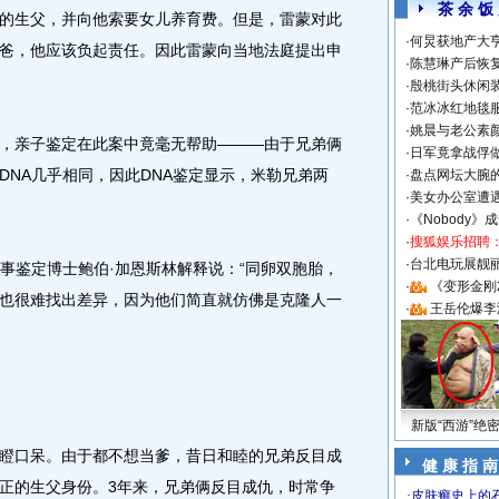
茶 余 饭
的生父，并向他索要女儿养育费。但是，雷蒙对此
·
何炅获地产大亨
爸，他应该负起责任。因此雷蒙向当地法庭提出申
·
陈慧琳产后恢复
·
殷桃街头休闲装
·
范冰冰红地毯
·
姚晨与老公素
亲子鉴定在此案中竟毫无帮助———由于兄弟俩
·
日军竟拿战俘
DNA几乎相同，因此DNA鉴定显示，米勒兄弟两
·
盘点网坛大腕
·
美女办公室遭
·
《Nobody》
·
搜狐娱乐招聘
·
台北电玩展靓丽S
鉴定博士鲍伯·加恩斯林解释说：“同卵双胞胎，
·
《变形金刚
也很难找出差异，因为他们简直就仿佛是克隆人一
·
王岳伦爆李
新版“西游”绝
口呆。由于都不想当爹，昔日和睦的兄弟反目成
健 康 指 南
正的生父身份。3年来，兄弟俩反目成仇，时常争