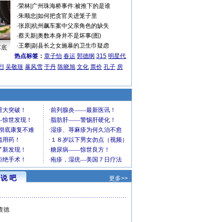
·
荣林
|
广州珠海桥事件:被推下的是谁
·
朱顺忠
|
如何把贪官关进笼子里
·
张原
|
杭州飙车案中父亲角色的缺失
·
蔡天新
|
奥数本身并不是坏事(图)
·
王攀
|
副县长之女施暴的卫生巾疑虑
车底
热点标签：
章子怡
春运
郭德纲
315
明星代
烈
吴敬琏
暴风雪
于丹
陈晓旭
文化
票价
孔子
房
说 吧
更多>>
查德