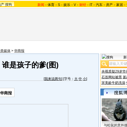
地产
搜狗
新闻
-
体育
-
S
-
娱乐
-
V
-
财经
-
IT
-
汽车
-
房产
-
家居
-
际类媒体
>
华商报
新
谁是孩子的爹(图)
央视质疑29岁市
石首网站被黑
篡
[
我来说两句
] [字号：
大
中
小
]
宋美龄牛奶洗澡
-华商报
与松鼠的意外