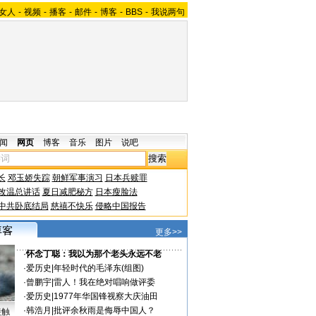
女人
-
视频
-
播客
-
邮件
-
博客
-
BBS
-
我说两句
闻
网页
博客
音乐
图片
说吧
长
邓玉娇失踪
朝鲜军事演习
日本兵赎罪
改温总讲话
夏日减肥秘方
日本瘦脸法
中共卧底结局
慈禧不快乐
侵略中国报告
更多>>
·
怀念丁聪：我以为那个老头永远不老
·
爱历史
|
年轻时代的毛泽东(组图)
·
曾鹏宇
|
雷人！我在绝对唱响做评委
·
爱历史
|
1977年华国锋视察大庆油田
·
韩浩月
|
批评余秋雨是侮辱中国人？
接触