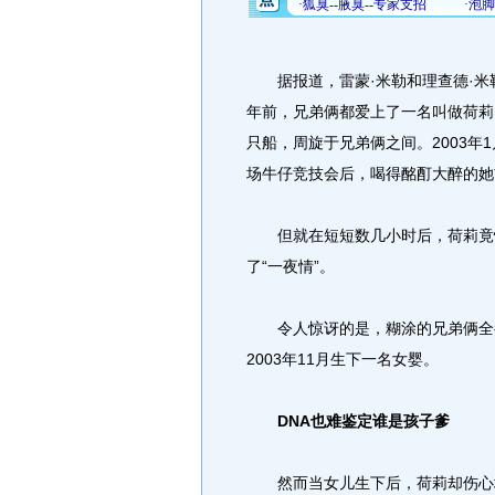
据报道，雷蒙·米勒和理查德·米
年前，兄弟俩都爱上了一名叫做荷莉
只船，周旋于兄弟俩之间。2003
场牛仔竞技会后，喝得酩酊大醉的她
但就在短短数几小时后，荷莉竟悄
了“一夜情”。
令人惊讶的是，糊涂的兄弟俩全都
2003年11月生下一名女婴。
DNA也难鉴定谁是孩子爹
然而当女儿生下后，荷莉却伤心地