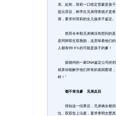
亲。起初，荷莉一口咬定雷蒙是孩子
提出异议，称孪生兄弟理查德才是爸
请，要求对荷莉的女儿做亲子鉴定。
然而令米勒兄弟俩没有想到的是，
是同卵双生双胞胎，这意味着他们的
人都有99.9％的可能是孩子的爹！
据德州的一家DNA鉴定公司的刑事
就算你能解开他们所有的基因图谱，
样！”
都不肯当爹 兄弟反目
得知这一结果后，兄弟俩全都目瞪
仇，双双告上法庭，要求查明女婴真