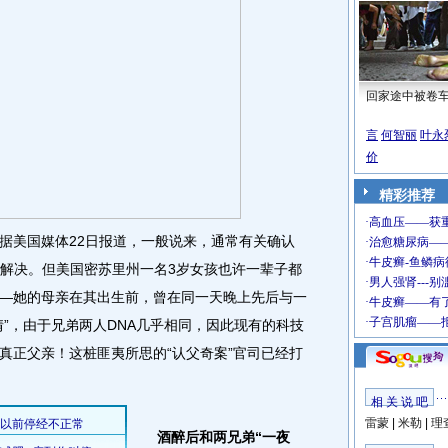
回家途中被卷
言
何智丽
叶永
价
精彩推荐
美国媒体22日报道，一般说来，通常有关确认
来解决。但美国密苏里州一名3岁女孩也许一辈子都
—她的母亲在其出生前，曾在同一天晚上先后与一
”，由于兄弟两人DNA几乎相同，因此现有的科技
真正父亲！这桩匪夷所思的“认父奇案”官司已经打
相 关 说 吧
雷蒙
|
米勒
|
理
酒醉后和两兄弟“一夜