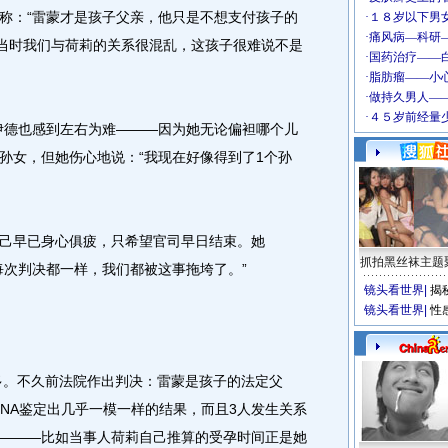
称：“雷蒙才是孩子父亲，他只是不想支付孩子的
“当时我们与荷莉的关系很混乱，这孩子很难说不是
德也感到左右为难———因为她无论偏袒哪个儿
孙女，但她伤心地说：“我现在好像得到了1个孙
早已身心俱疲，只希望官司早日结束。她
抓拍黑丝袜主题
每次判决都一样，我们都被这事拖垮了。”
镜头看世界
|
揭
镜头看世界
|
性
多。不久前法院作出判决：雷蒙是孩子的法定父
DNA鉴定出几乎一模一样的结果，而且3人发生关系
———比如当事人荷莉自己推算的受孕时间正是她