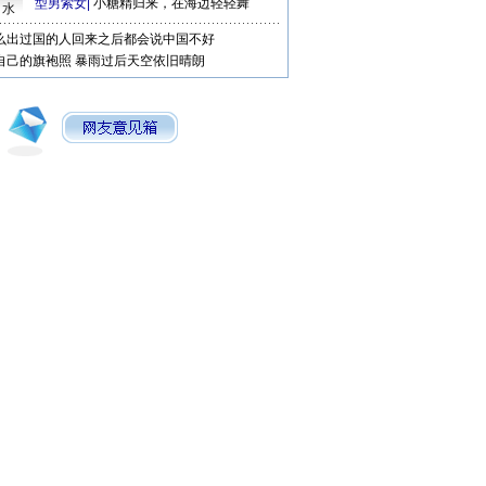
型男索女
|
小糖精归来，在海边轻轻舞
口水
么出过国的人回来之后都会说中国不好
自己的旗袍照
暴雨过后天空依旧晴朗