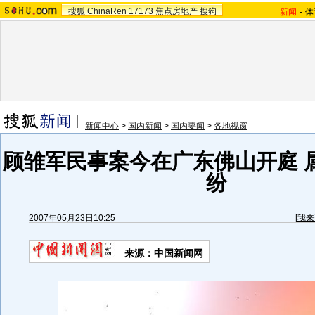
搜狐
ChinaRen
17173
焦点房地产
搜狗
新闻
-
体
新闻中心
>
国内新闻
>
国内要闻
>
各地视窗
顾雏军民事案今在广东佛山开庭 
纷
2007年05月23日10:25
[
我来
来源：中国新闻网