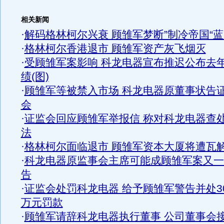
相关新闻
·
解码格林柯尔兴衰 顾雏军梦断”制冷帝国“
·
格林柯尔香港退市 顾雏军资产灰飞烟灭
·
受顾雏军案影响 科龙电器宣布推迟公布去
绩(图)
·
顾雏军等被禁入市场 科龙电器原董事状告
会
·
证监会回应顾雏军举报信 称对科龙电器查
法
·
格林柯尔面临退市 顾雏军资本大厦将遭瓦
·
科龙电器原监事会主席可能成顾雏军案又一
告
·
证监会处罚科龙电器 给予顾雏军警告并处3
万元罚款
·
顾雏军请辞科龙电器执行董事 公司董事会