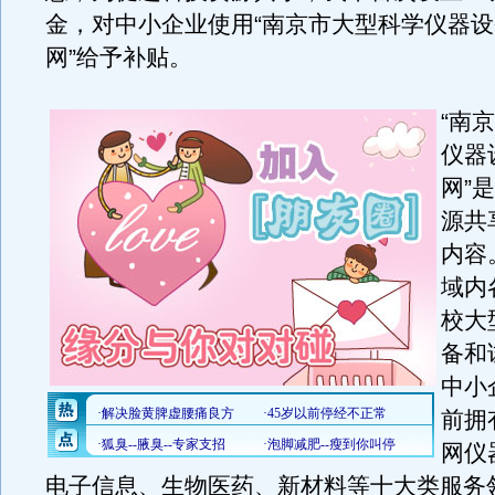
金，对中小企业使用“南京市大型科学仪器
网”给予补贴。
“南
仪器
网”
源共
内容
域内
校大
备和
中小
前拥
网仪
电子信息、生物医药、新材料等十大类服务