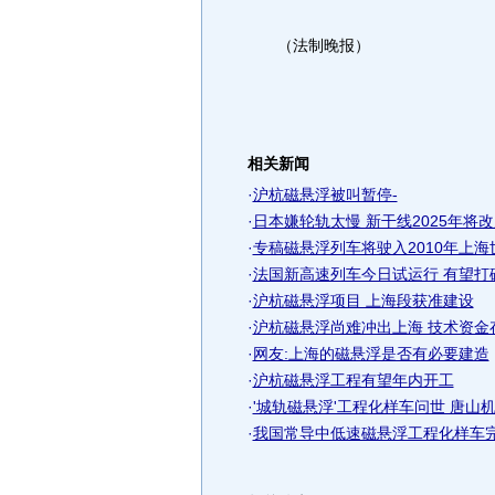
（法制晚报）
相关新闻
·
沪杭磁悬浮被叫暂停-
·
日本嫌轮轨太慢 新干线2025年将改
·
专稿磁悬浮列车将驶入2010年上海
·
法国新高速列车今日试运行 有望打
·
沪杭磁悬浮项目 上海段获准建设
·
沪杭磁悬浮尚难冲出上海 技术资金
·
网友:上海的磁悬浮是否有必要建造
·
沪杭磁悬浮工程有望年内开工
·
'城轨磁悬浮'工程化样车问世 唐山
·
我国常导中低速磁悬浮工程化样车完