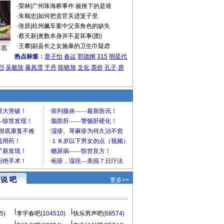
·
荣林
|
广州珠海桥事件:被推下的是谁
·
朱顺忠
|
如何把贪官关进笼子里
·
张原
|
杭州飙车案中父亲角色的缺失
·
蔡天新
|
奥数本身并不是坏事(图)
·
王攀
|
副县长之女施暴的卫生巾疑虑
车底
热点标签：
章子怡
春运
郭德纲
315
明星代
烈
吴敬琏
暴风雪
于丹
陈晓旭
文化
票价
孔子
房
说 吧
更多>>
5)
李宇春吧
(104510)
快乐男声吧
(68574)