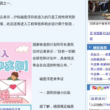
因之一。
表示，沪杭磁悬浮目前进入的只是工程性研究阶
项，此后还将进入工程审批和初步设计两个阶段，
回家途中被卷
言
何智丽
叶永
价
国家铁道部计划司司长黄民
精彩推荐
仅对记者表示：“目前一切都
在研究和讨论中，具体情况
将会在合适的时候公布。”
磁悬浮惹来争议
一：居民拒做小白鼠
说 吧 排 行
上证指数
(7744
据了解，德国规定磁悬