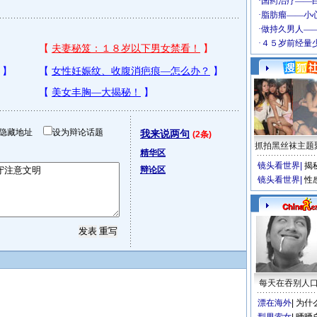
隐藏地址
设为辩论话题
我来说两句
(2条)
抓拍黑丝袜主题
精华区
镜头看世界
|
揭
辩论区
镜头看世界
|
性
每天在吞别人
漂在海外
|
为什