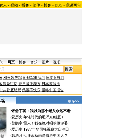
女人
-
视频
-
播客
-
邮件
-
博客
-
BBS
-
我说两句
闻
网页
博客
音乐
图片
说吧
长
邓玉娇失踪
朝鲜军事演习
日本兵赎罪
改温总讲话
夏日减肥秘方
日本瘦脸法
中共卧底结局
慈禧不快乐
侵略中国报告
更多>>
·
怀念丁聪：我以为那个老头永远不老
·
爱历史
|
年轻时代的毛泽东(组图)
·
曾鹏宇
|
雷人！我在绝对唱响做评委
·
爱历史
|
1977年华国锋视察大庆油田
·
韩浩月
|
批评余秋雨是侮辱中国人？
接触