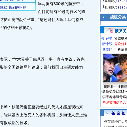
苏醒吧
(41523)
浮两侧有300米的防护带，
贴图吧
(68789)
而目前所有经过闵行区的磁
搜狐分类
，防护距离“缩水”严重。“这还能住人吗？我们都成
小区的孕妇王霞抱怨。
·
听评书
|
郭德纲
·
听小说
|
鬼吹灯1
·
共享区
|
手机病
示：“学术界关于磁悬浮一事一直有争议，首先
影响全国铁路网的建设；目前我国自主研发能力
揭田壮壮徐帆
·
赵薇被爆已经怀
·
李宇春爆遭母逼
·
圣诞节明信片八
琴：核磁污染甚至要经过几代人才能显现出来，
茶 余 饭
，能从基因上改变人的各种机能，从而使人患上难
·
何炅获地产大亨
有很成熟的技术。