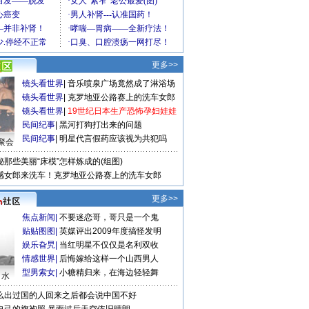
更多>>
镜头看世界
|
音乐喷泉广场竟然成了淋浴场
镜头看世界
|
克罗地亚公路赛上的洗车女郎
镜头看世界
|
19世纪日本生产恐怖孕妇娃娃
民间纪事
|
黑河打狗打出来的问题
民间纪事
|
明星代言假药应该视为共犯吗
聚会
秘那些美丽“床模”怎样炼成的(组图)
感女郎来洗车！克罗地亚公路赛上的洗车女郎
更多>>
焦点新闻
|
不要迷恋哥，哥只是一个鬼
贴贴图图
|
英媒评出2009年度搞怪发明
娱乐旮旯
|
当红明星不仅仅是名利双收
情感世界
|
后悔嫁给这样一个山西男人
型男索女
|
小糖精归来，在海边轻轻舞
口水
么出过国的人回来之后都会说中国不好