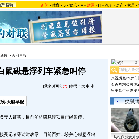
地产
搜狗
新闻
-
体育
-
S
-
娱乐
-
V
-
财经
-
IT
-
汽车
-
房产
-
家居
-
川新闻
>
天府早报
新
白鼠磁悬浮列车紧急叫停
央视质疑29岁市
石首网站被黑
篡
[
我来说两句
(2)
] [字号：
大
中
小
]
宋美龄牛奶洗澡
线-天府早报
责人证实，目前沪杭磁悬浮项目已经暂停。
受记者采访时表示，目前百姓比较关心磁悬浮辐
与松鼠的意外