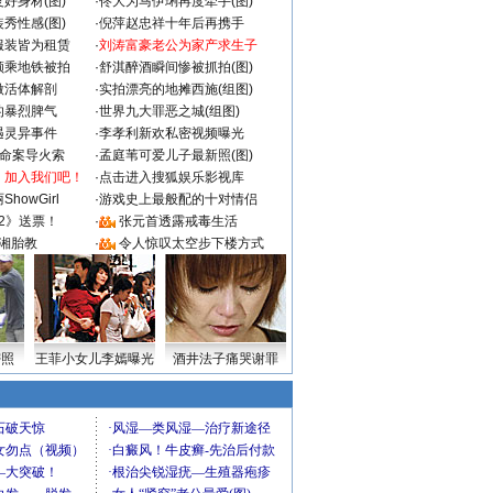
好身材(图)
·
佟大为马伊琍再度牵手(图)
秀性感(图)
·
倪萍赵忠祥十年后再携手
服装皆为租赁
·
刘涛富豪老公为家产求生子
颜乘地铁被拍
·
舒淇醉酒瞬间惨被抓拍(图)
做活体解剖
·
实拍漂亮的地摊西施(组图)
的暴烈脾气
·
世界九大罪恶之城(组图)
遇灵异事件
·
李孝利新欢私密视频曝光
成命案导火索
·
孟庭苇可爱儿子最新照(图)
：加入我们吧！
·
点击进入搜狐娱乐影视库
howGirl
·
游戏史上最般配的十对情侣
2》送票！
·
张元首透露戒毒生活
湘胎教
·
令人惊叹太空步下楼方式
密照
王菲小女儿李嫣曝光
酒井法子痛哭谢罪