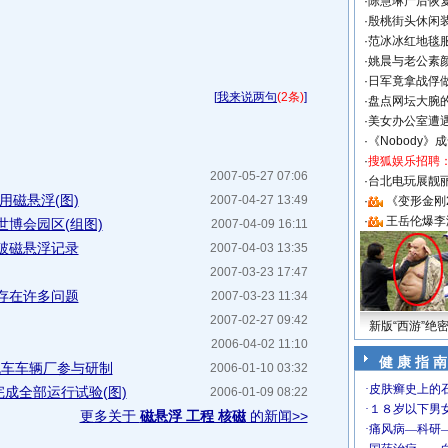
·
陈慧琳产后恢复
·
殷桃街头休闲装
·
范冰冰红地毯
·
姚晨与老公素
·
日军竟拿战俘
[
我来说两句
(2条)
]
·
盘点网坛大腕
·
美女办公室遭
·
《Nobody》
·
搜狐娱乐招聘
2007-05-27 07:06
·
台北电玩展靓丽S
用磁悬浮(图)
2007-04-27 13:49
·
《变形金刚
·
王岳伦爆李
世博会园区(组图)
2007-04-09 16:11
破磁悬浮记录
2007-04-03 13:35
2007-03-23 17:47
存在许多问题
2007-03-23 11:34
2007-02-27 09:42
新版“西游”绝
2006-04-02 11:10
健 康 指 南
机车车辆厂参与研制
2006-01-10 03:32
成全部运行试验(图)
2006-01-09 08:22
更多关于
磁悬浮 工程 核磁
的新闻>>