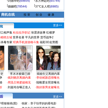
刘德华吧
(69854)
东方神起吧
(65744)
婚姻吧
(78544)
37℃女人吧
(6985)
商机在线
|
投 资
创 业
健 康
更多>>
对口相声集
杜拉拉升职记
张震讲故事
红楼梦
-精绝古城
世界名著
平凡的世界
货币战争2
毒杀毒专家
经典手机游游格斗集
福彩3D走势图
情史
李冰冰被爆已婚
揭秘生父离婚内幕
孕
·
揭刘晓庆离婚内幕
·
李幼斌新恋情曝光
婚
·
周迅王艳婆媳相见
·
陆毅爱女照首曝光
折
·
刘嘉玲自曝正造人
·
陈好新男友被曝光
 后
更多>>
喂猕猴桃(图)
·
独家：章子怡带妈妈看电影