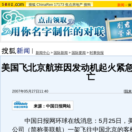
搜狐
ChinaRen
17173
焦点房地产
搜狗
新闻
-
体
新闻中心
>
国际新闻
>
国际要闻
>
时事快报
美国飞北京航班因发动机起火紧急
亡
2007年05月27日11:40
[
我来
来源：中国日报网站
中国日报网环球在线消息：5月25日，
公司（简称美联航）一架飞往中国北京的客