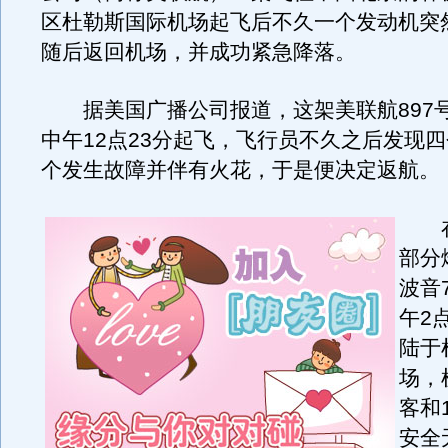
区杜勒斯国际机场起飞后不久一个发动机突
随后返回机场，并成功紧急降落。
据美国广播公司报道，这架美联航897
中午12点23分起飞，飞行员不久之后发现
个发生故障并伴有火花，于是便决定返航。
在
部分
波音
午2
陆于
场，
客和
安全