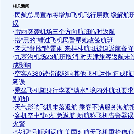
相关新闻
·
民航总局宣布将增加飞机飞行层数 缓解航
误
·
雷雨突袭机场三个方向航班临时返航
·
搭“黑的”错过飞机民警帮她改签航班
·
老天“翻脸”降雷雨 来桂林航班被迫返航备降
·
九寨沟机场23航班取消 对天津旅客返航未
成影响
·
空客A380被指能影响其他飞机运作 造成航
延误
·
乘坐飞机随身行李要“滤水” 境内外航班要
别(图)
·
天气影响飞机未落返航 乘客不满服务海航
·
客机空中“起火”急返航 新航称飞机告警器
火警
·
“发现”号顺利返航 美国对航天飞机重拾信心