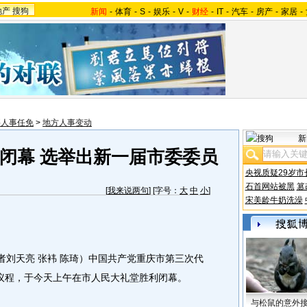
地产
搜狗
新闻
-
体育
-
S
-
娱乐
-
V
-
财经
-
IT
-
汽车
-
房产
-
家居
-
要人事任免
>
地方人事变动
新
闭幕 选举出新一届市委委员
央视质疑29岁市
石首网站被黑
篡
[
我来说两句
] [字号：
大
中
小
]
宋美龄牛奶洗澡
刘天亮 张袆 陈琦）中国共产党重庆市第三次代
议程，于今天上午在市人民大礼堂胜利闭幕。
与松鼠的意外