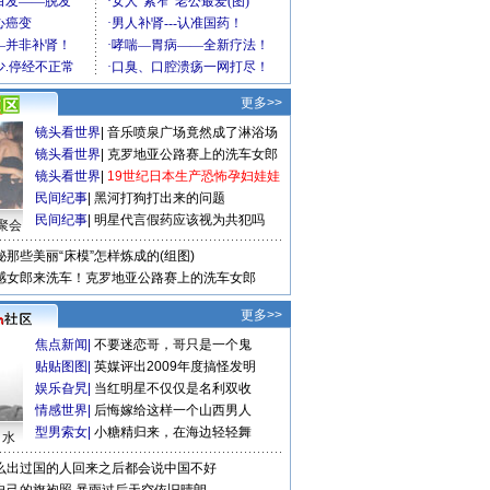
更多>>
镜头看世界
|
音乐喷泉广场竟然成了淋浴场
镜头看世界
|
克罗地亚公路赛上的洗车女郎
镜头看世界
|
19世纪日本生产恐怖孕妇娃娃
民间纪事
|
黑河打狗打出来的问题
民间纪事
|
明星代言假药应该视为共犯吗
聚会
秘那些美丽“床模”怎样炼成的(组图)
感女郎来洗车！克罗地亚公路赛上的洗车女郎
更多>>
焦点新闻
|
不要迷恋哥，哥只是一个鬼
贴贴图图
|
英媒评出2009年度搞怪发明
娱乐旮旯
|
当红明星不仅仅是名利双收
情感世界
|
后悔嫁给这样一个山西男人
型男索女
|
小糖精归来，在海边轻轻舞
口水
么出过国的人回来之后都会说中国不好