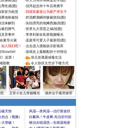
好身材(图)
·
佟大为马伊琍再度牵手(图)
秀性感(图)
·
倪萍赵忠祥十年后再携手
服装皆为租赁
·
刘涛富豪老公为家产求生子
颜乘地铁被拍
·
舒淇醉酒瞬间惨被抓拍(图)
做活体解剖
·
实拍漂亮的地摊西施(组图)
的暴烈脾气
·
世界九大罪恶之城(组图)
遇灵异事件
·
李孝利新欢私密视频曝光
成命案导火索
·
孟庭苇可爱儿子最新照(图)
：加入我们吧！
·
点击进入搜狐娱乐影视库
howGirl
·
游戏史上最般配的十对情侣
2》送票！
·
张元首透露戒毒生活
湘胎教
·
令人惊叹太空步下楼方式
密照
王菲小女儿李嫣曝光
酒井法子痛哭谢罪