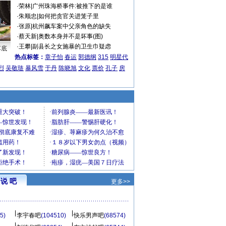
·
荣林
|
广州珠海桥事件:被推下的是谁
·
朱顺忠
|
如何把贪官关进笼子里
·
张原
|
杭州飙车案中父亲角色的缺失
·
蔡天新
|
奥数本身并不是坏事(图)
·
王攀
|
副县长之女施暴的卫生巾疑虑
车底
热点标签：
章子怡
春运
郭德纲
315
明星代
烈
吴敬琏
暴风雪
于丹
陈晓旭
文化
票价
孔子
房
说 吧
更多>>
5)
李宇春吧
(104510)
快乐男声吧
(68574)