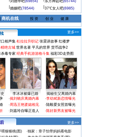
刘德华吧
(69854)
东方神起吧
(65744)
婚姻吧
(78544)
37℃女人吧
(6985)
商机在线
|
投 资
创 业
健 康
更多>>
对口相声集
杜拉拉升职记
张震讲故事
红楼梦
-精绝古城
世界名著
平凡的世界
货币战争2
毒杀毒专家
经典手机游游格斗集
福彩3D走势图
情史
李冰冰被爆已婚
揭秘生父离婚内幕
孕
·
揭刘晓庆离婚内幕
·
李幼斌新恋情曝光
婚
·
周迅王艳婆媳相见
·
陆毅爱女照首曝光
折
·
刘嘉玲自曝正造人
·
陈好新男友被曝光
 后
更多>>
喂猕猴桃(图)
·
独家：章子怡带妈妈看电影