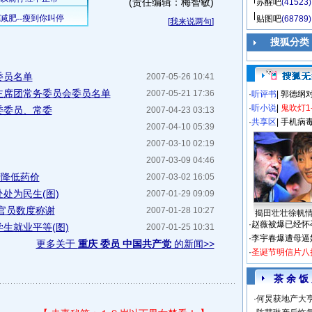
(责任编辑：梅智敏)
苏醒吧
(41523)
贴图吧
(68789)
[
我来说两句
]
搜狐分类
委员名单
2007-05-26 10:41
主席团常务委员会委员名单
2007-05-21 17:36
·
听评书
|
郭德纲
·
听小说
|
鬼吹灯1
委委员、常委
2007-04-23 03:13
·
共享区
|
手机病
2007-04-10 05:39
2007-03-10 02:19
2007-03-09 04:46
营降低药价
2007-03-02 16:05
处为民生(图)
2007-01-29 09:09
官员数度称谢
2007-01-28 10:27
揭田壮壮徐帆
·
赵薇被爆已经怀
生就业平等(图)
2007-01-25 10:31
·
李宇春爆遭母逼
更多关于
重庆 委员 中国共产党
的新闻>>
·
圣诞节明信片八
茶 余 饭
·
何炅获地产大亨