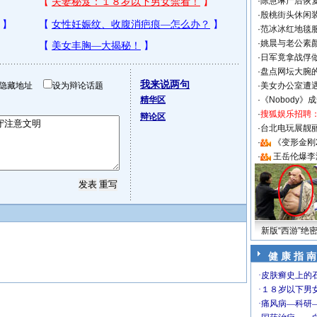
·
陈慧琳产后恢复
·
殷桃街头休闲装
·
范冰冰红地毯
·
姚晨与老公素
·
日军竟拿战俘
·
盘点网坛大腕
我来说两句
隐藏地址
设为辩论话题
·
美女办公室遭
精华区
·
《Nobody》
·
搜狐娱乐招聘
辩论区
·
台北电玩展靓丽S
·
《变形金刚
·
王岳伦爆李
新版“西游”绝
健 康 指 南