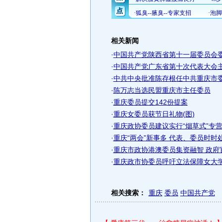
相关新闻
·
中国共产党陕西省第十一届委员会
·
中国共产党广东省第十次代表大会
·
中共中央批准陈存根任中共重庆市
·
陈万志当选民盟重庆市主任委员
·
重庆委员提交142份提案
·
重庆女委员获节日礼物(图)
·
重庆政协委员建议实行“烟草式”专
·
重庆“两会”新事多 代表、委员时时处
·
重庆市政协港澳委员集资融智 政府
·
重庆政市协委员呼吁立法保障女大学
相关搜索：
重庆
委员
中国共产党