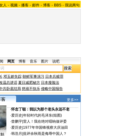
女人
-
视频
-
播客
-
邮件
-
博客
-
BBS
-
我说两句
闻
网页
博客
音乐
图片
说吧
长
邓玉娇失踪
朝鲜军事演习
日本兵赎罪
改温总讲话
夏日减肥秘方
日本瘦脸法
中共卧底结局
慈禧不快乐
侵略中国报告
更多>>
·
怀念丁聪：我以为那个老头永远不老
·
爱历史
|
年轻时代的毛泽东(组图)
·
曾鹏宇
|
雷人！我在绝对唱响做评委
·
爱历史
|
1977年华国锋视察大庆油田
·
韩浩月
|
批评余秋雨是侮辱中国人？
接触