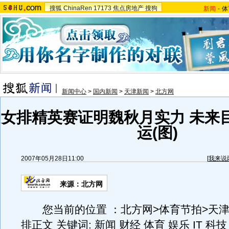
搜狐
ChinaRen
17173
焦点房地产
搜狗
新闻
-
体
新闻中心
>
国内新闻
>
天津新闻
>
北方网
女排精英赛证明魏秋月实力 未来目
运(图)
2007年05月28日11:00
[
我来说
来源：北方网
您当前的位置 ：北方网>体育节拍>天津
排正文 关键词: 新闻 财经 体育 娱乐 IT 科