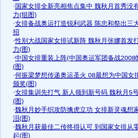
·
国家女排全新亮相焦点集中 魏秋月首秀没
力(组图)
·
女排备战奥运打造锐利武器 陈忠和祭出三
招
·
性别大战国家女排试新阵 魏秋月张娜首发
力(图)
·
中国女排重装上阵(中国奥运军团备战2008
(图)
·
何振梁梦想传递奥运圣火 08最想为中国女
颁奖(图)
·
女排集训先打气 新人领到新号码 魏秋月5
(图)
·
魏秋月妙手织攻防擒虎立功 女排新灵魂想
泪(图)
·
魏秋月获最佳二传终得认可 到国家女排从
起(图)