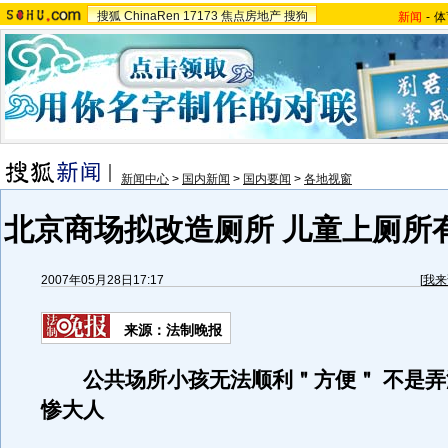
搜狐
ChinaRen
17173
焦点房地产
搜狗
新闻
-
体
新闻中心
>
国内新闻
>
国内要闻
>
各地视窗
北京商场拟改造厕所 儿童上厕所有
2007年05月28日17:17
[
我来
来源：法制晚报
公共场所小孩无法顺利＂方便＂
不是弄
惨大人