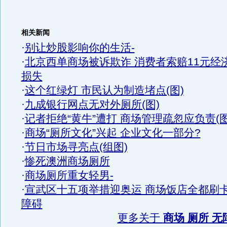
相关新闻
·
别让炒股影响你的生活-
·
北京西单商场被诉欺诈 消费者索赔11元经
损失
·
这个红绿灯 市民认为制造堵点(图)
·
九成银行网点无对外厕所(图)
·
记者拒绝“黄牛”遭打 商场管理疏忽应负责(图
·
商场“厕所文化”兴起 企业文化一部分?
·
节日市场寻亮点(组图)
·
惨死澳洲商场厕所
·
商场厕所重女轻男-
·
宣武区十五项举措迎奥运 商场饭店全都刷
障碍
更多关于
商场 厕所 无