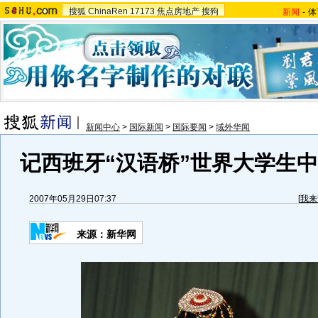
搜狐
ChinaRen
17173
焦点房地产
搜狗
新闻
-
体
新闻中心
>
国际新闻
>
国际要闻
>
域外华闻
记西班牙“汉语桥”世界大学生中
2007年05月29日07:37
[
我来
来源：新华网