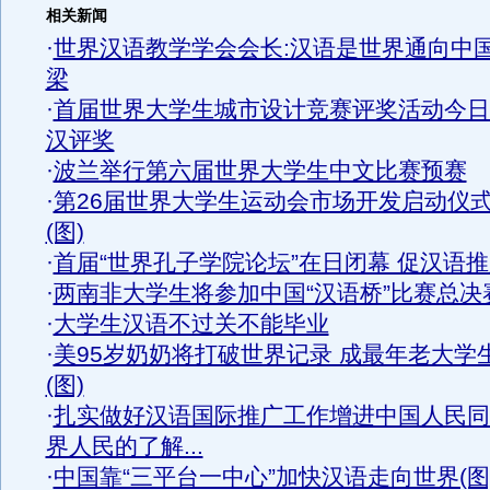
相关新闻
·
世界汉语教学学会会长:汉语是世界通向中
梁
·
首届世界大学生城市设计竞赛评奖活动今日
汉评奖
·
波兰举行第六届世界大学生中文比赛预赛
·
第26届世界大学生运动会市场开发启动仪
(图)
·
首届“世界孔子学院论坛”在日闭幕 促汉语
·
两南非大学生将参加中国“汉语桥”比赛总决
·
大学生汉语不过关不能毕业
·
美95岁奶奶将打破世界记录 成最年老大学
(图)
·
扎实做好汉语国际推广工作增进中国人民同
界人民的了解...
·
中国靠“三平台一中心”加快汉语走向世界(图