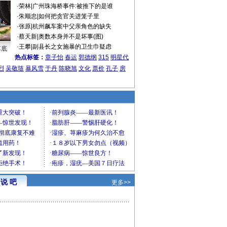
·
荣林
|
广州珠海桥事件:被推下的是谁
·
朱顺忠
|
如何把贪官关进笼子里
·
张原
|
杭州飙车案中父亲角色的缺失
·
蔡天新
|
奥数本身并不是坏事(图)
·
王攀
|
副县长之女施暴的卫生巾疑虑
车底
热点标签：
章子怡
春运
郭德纲
315
明星代
烈
吴敬琏
暴风雪
于丹
陈晓旭
文化
票价
孔子
房
说 吧
更多>>