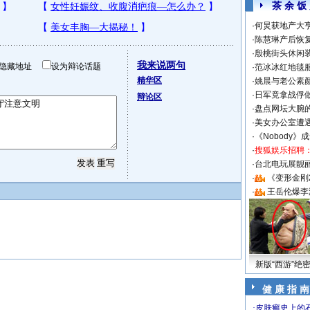
茶 余 饭
·
何炅获地产大亨
·
陈慧琳产后恢复
·
殷桃街头休闲装
我来说两句
隐藏地址
设为辩论话题
·
范冰冰红地毯
精华区
·
姚晨与老公素
·
日军竟拿战俘
辩论区
·
盘点网坛大腕
·
美女办公室遭
·
《Nobody》
·
搜狐娱乐招聘
·
台北电玩展靓丽S
·
《变形金刚
·
王岳伦爆李
新版“西游”绝
健 康 指 南