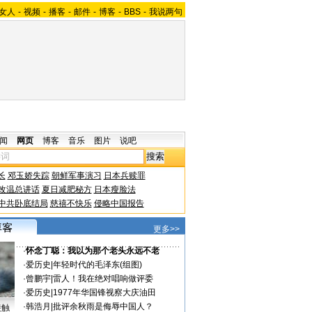
女人
-
视频
-
播客
-
邮件
-
博客
-
BBS
-
我说两句
闻
网页
博客
音乐
图片
说吧
长
邓玉娇失踪
朝鲜军事演习
日本兵赎罪
改温总讲话
夏日减肥秘方
日本瘦脸法
中共卧底结局
慈禧不快乐
侵略中国报告
更多>>
·
怀念丁聪：我以为那个老头永远不老
·
爱历史
|
年轻时代的毛泽东(组图)
·
曾鹏宇
|
雷人！我在绝对唱响做评委
·
爱历史
|
1977年华国锋视察大庆油田
·
韩浩月
|
批评余秋雨是侮辱中国人？
接触