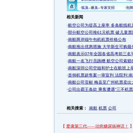
相关新闻
·
航空公司为提高上座率 多条航线机
·
部分航空公司推61元机票 破儿童
·
南航两岸端午包机机票价格公布
·
南航推出优惠措施 大学新生可购最低
·
南航表示07年全国各省高考前三名
·
南航一名飞行员跳槽 航空公司索赔8
·
南航深圳公司空姐和护士在航班上
·
首例机票超售案一审宣判 法院判:南航
·
南航公司贡献 梅县至广州机票卖出
·
公司出霸王条款 乘客遭遇“三不机票”
相关搜索：
南航
机票
公司