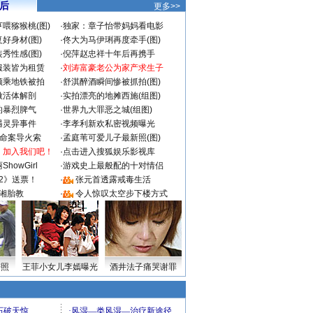
 后
更多>>
喂猕猴桃(图)
·
独家：章子怡带妈妈看电影
好身材(图)
·
佟大为马伊琍再度牵手(图)
秀性感(图)
·
倪萍赵忠祥十年后再携手
服装皆为租赁
·
刘涛富豪老公为家产求生子
颜乘地铁被拍
·
舒淇醉酒瞬间惨被抓拍(图)
做活体解剖
·
实拍漂亮的地摊西施(组图)
的暴烈脾气
·
世界九大罪恶之城(组图)
遇灵异事件
·
李孝利新欢私密视频曝光
成命案导火索
·
孟庭苇可爱儿子最新照(图)
：加入我们吧！
·
点击进入搜狐娱乐影视库
howGirl
·
游戏史上最般配的十对情侣
2》送票！
·
张元首透露戒毒生活
湘胎教
·
令人惊叹太空步下楼方式
密照
王菲小女儿李嫣曝光
酒井法子痛哭谢罪