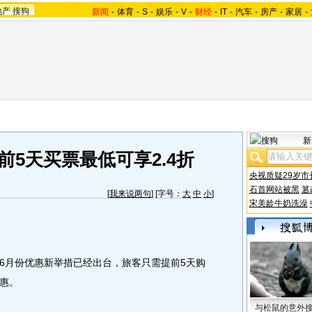
地产
搜狗
新闻
-
体育
-
S
-
娱乐
-
V
-
财经
-
IT
-
汽车
-
房产
-
家居
-
新
前5天买票最低可享2.4折
央视质疑29岁市
石首网站被黑
篡
[
我来说两句
] [字号：
大
中
小
]
宋美龄牛奶洗澡
月份优惠新举措已经出台，旅客只需提前5天购
优惠。
与松鼠的意外