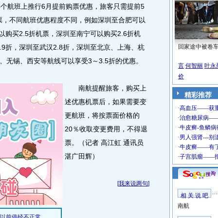
个航班上推行6月提前购票优惠，旅客只需提前5
机票，不同航班优惠程度不同，例如深圳至合肥可以
可以购买2.5折机票，深圳至南宁可以购买2.6折机
.9折，深圳至武汉2.8折，深圳至北京、上海、杭
回家途中被卷
、无锡、西安等航线可以享受3～3.5折的优惠。
言
何智丽
叶永
价
南航提醒旅客，购买上
精彩推荐
述优惠机票后，如果需要变
更航班，将按票面价格的
20％收取变更费用，不得退
票。（记者 高江虹 通讯员
湛广田辉）
[
我来说两句
]
相 关 说 吧
南航