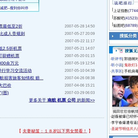
说 吧 排 行
上证指数
(7744
苏醒吧
(41523)
贴图吧
(68789)
票最低至2折
2007-05-28 14:50
票比成人贵规则
2007-05-27 20:09
搜狐分类
2007-05-22 11:17
2.5折机票
2007-05-21 14:07
可获赠机票
2007-05-20 01:15
·
听评书
|
郭德纲
00余万元
2007-05-19 12:54
·
听小说
|
鬼吹灯1
举行学习交流活动
2007-05-10 04:39
·
共享区
|
手机病
损害旅客知情权 赔...
2007-04-26 08:38
大巴价
2007-04-06 15:21
(图)
2007-03-29 06:03
更多关于
南航 机票 公司
的新闻>>
揭田壮壮徐帆
·
赵薇被爆已经怀
·
李宇春爆遭母逼
·
圣诞节明信片八