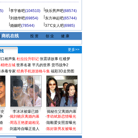
5)
李宇春吧
(104510)
快乐男声吧
(68574)
刘德华吧
(69854)
东方神起吧
(65744)
婚姻吧
(78544)
37℃女人吧
(6985)
商机在线
|
投 资
创 业
健 康
更多>>
对口相声集
杜拉拉升职记
张震讲故事
红楼梦
-精绝古城
世界名著
平凡的世界
货币战争2
毒杀毒专家
经典手机游游格斗集
福彩3D走势图
情史
李冰冰被爆已婚
揭秘生父离婚内幕
孕
·
揭刘晓庆离婚内幕
·
李幼斌新恋情曝光
婚
·
周迅王艳婆媳相见
·
陆毅爱女照首曝光
折
·
刘嘉玲自曝正造人
·
陈好新男友被曝光