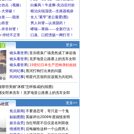
更多>>
镜头看世界
|
音乐喷泉广场竟然成了淋浴场
镜头看世界
|
克罗地亚公路赛上的洗车女郎
镜头看世界
|
19世纪日本生产恐怖孕妇娃娃
民间纪事
|
黑河打狗打出来的问题
民间纪事
|
明星代言假药应该视为共犯吗
聚会
秘那些美丽“床模”怎样炼成的(组图)
感女郎来洗车！克罗地亚公路赛上的洗车女郎
更多>>
焦点新闻
|
不要迷恋哥，哥只是一个鬼
贴贴图图
|
英媒评出2009年度搞怪发明
娱乐旮旯
|
当红明星不仅仅是名利双收
情感世界
|
后悔嫁给这样一个山西男人