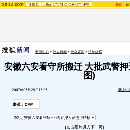
搜狐
ChinaRen
17173
焦点房地产
搜狗
新闻
-
体
新闻中心
>
社会新闻
>
社会要闻
>
法制纵横
安徽六安看守所搬迁 大批武警押
图)
2007年05月29日16:05
[
我来说
来源：CFP
[点击图片进入下一页]