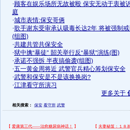
·
顾客在娱乐场所无故被殴 保安无动于衷被
庭
·
城市表情:保安哥俩
·
歌手谢东受审承认吸毒长达2年 将被强制戒
(组图)
·
共建共管共保安全
·
狱中擒“暴徒” 韶关举行反“暴狱”演练(图)
·
承诺不强拆 半夜搞偷袭(组图)
·
五一黄金周将近 武警官兵精心筹划保安全
·
武警和保安是不是该换换岗?
·
江津看守所演习
更多关于
相关搜索：
保安
看守所
武警