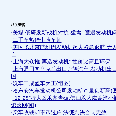
相关新闻
·
美媒:俄研发新战机对抗“猛禽” 遭遇发动机
·
二手车热催生验车师
·
美国飞北京航班因发动机起火紧急返航 无
亡
·
上海大众推“再造发动机” 性价比高且环保
·
上海通用向乌克兰出口万辆汽车 发动机出
国
·
洗车工成盗车大王(组图)
·
哈东安汽车发动机公司发动机产量创新高(图
·
“12·28”特大凶杀案告破:佛山杀人魔荔湾小
馆落网(图)
·
卖车收钱却不帮过户 法院判决合同无效