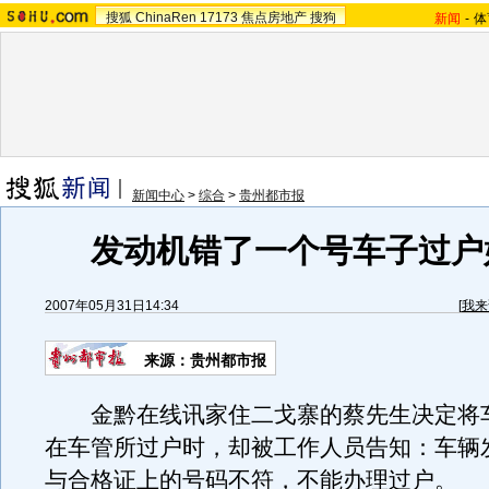
搜狐
ChinaRen
17173
焦点房地产
搜狗
新闻
-
体
新闻中心
>
综合
>
贵州都市报
发动机错了一个号车子过户
2007年05月31日14:34
[
我来
来源：贵州都市报
金黔在线讯家住二戈寨的蔡先生决定将
在车管所过户时，却被工作人员告知：车辆
与合格证上的号码不符，不能办理过户。