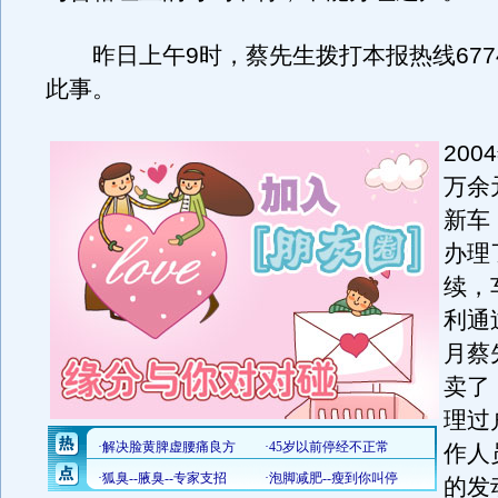
昨日上午9时，蔡先生拨打本报热线6774
此事。
20
万余
新车
办理
续，
利通
月蔡
卖了
理过
作人
的发