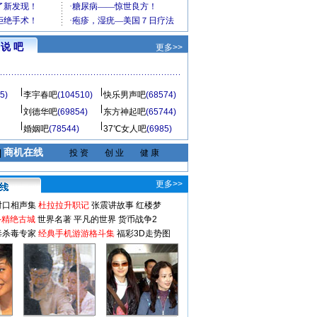
说 吧
更多>>
5)
李宇春吧
(104510)
快乐男声吧
(68574)
刘德华吧
(69854)
东方神起吧
(65744)
婚姻吧
(78544)
37℃女人吧
(6985)
商机在线
|
投 资
创 业
健 康
更多>>
对口相声集
杜拉拉升职记
张震讲故事
红楼梦
-精绝古城
世界名著
平凡的世界
货币战争2
毒杀毒专家
经典手机游游格斗集
福彩3D走势图