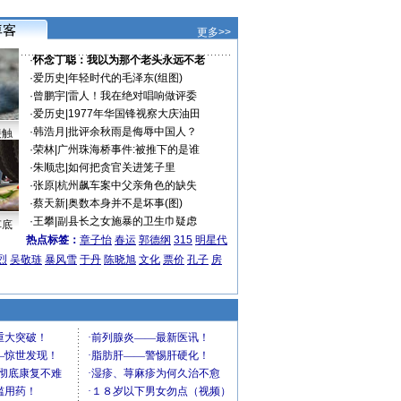
更多>>
·
怀念丁聪：我以为那个老头永远不老
·
爱历史
|
年轻时代的毛泽东(组图)
·
曾鹏宇
|
雷人！我在绝对唱响做评委
·
爱历史
|
1977年华国锋视察大庆油田
·
韩浩月
|
批评余秋雨是侮辱中国人？
接触
·
荣林
|
广州珠海桥事件:被推下的是谁
·
朱顺忠
|
如何把贪官关进笼子里
·
张原
|
杭州飙车案中父亲角色的缺失
·
蔡天新
|
奥数本身并不是坏事(图)
·
王攀
|
副县长之女施暴的卫生巾疑虑
车底
热点标签：
章子怡
春运
郭德纲
315
明星代
烈
吴敬琏
暴风雪
于丹
陈晓旭
文化
票价
孔子
房