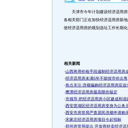
天津市今年计划建设经济适用房30
各相关部门正在加快经济适用房新地
使经济适用房的规划选址工作长期化
相关新闻
·
山西将用价格手段遏制经济适用房
·
经济适用房未满5年不能按市价出售
·
焦点关注:违规骗购经济适用房应追
·
鹰潭经济适用房最高限价敲定
·
市领导:把经济适用房小区建成和谐
·
西安莲湖区经济适用房变身为公务员“
·
西安市房管局严查居民违规申请购
·
宋家庄经济适用房项目今起招标
·
郑州房管局提出:开发商炒卖经济适