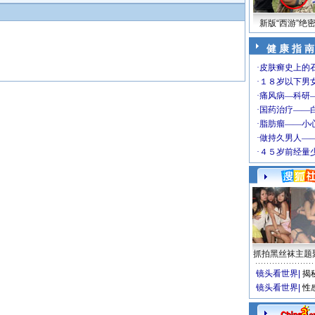
新版“西游”绝
健 康 指 南
抓拍黑丝袜主题
镜头看世界
|
揭
镜头看世界
|
性