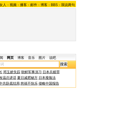
女人
-
视频
-
播客
-
邮件
-
博客
-
BBS
-
我说两句
闻
网页
博客
音乐
图片
说吧
长
邓玉娇失踪
朝鲜军事演习
日本兵赎罪
改温总讲话
夏日减肥秘方
日本瘦脸法
中共卧底结局
慈禧不快乐
侵略中国报告