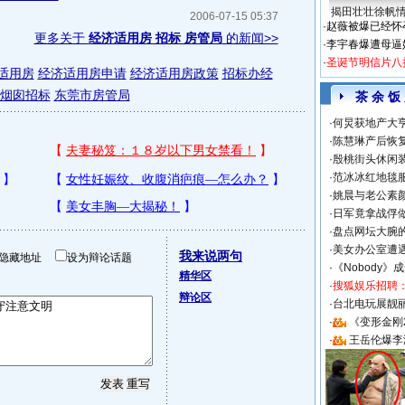
揭田壮壮徐帆
2006-07-15 05:37
·
赵薇被爆已经怀
更多关于
经济适用房 招标 房管局
的新闻>>
·
李宇春爆遭母逼
·
圣诞节明信片八
适用房
经济适用房申请
经济适用房政策
招标办经
烟囱招标
东莞市房管局
茶 余 饭
·
何炅获地产大亨
·
陈慧琳产后恢复
·
殷桃街头休闲装
·
范冰冰红地毯
·
姚晨与老公素
·
日军竟拿战俘
·
盘点网坛大腕
·
美女办公室遭
我来说两句
隐藏地址
设为辩论话题
·
《Nobody》
精华区
·
搜狐娱乐招聘
辩论区
·
台北电玩展靓丽S
·
《变形金刚
·
王岳伦爆李