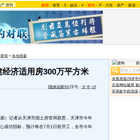
地产
搜狗
新闻
-
体育
-
S
-
娱乐
-
V
-
财经
-
IT
-
汽车
-
房产
-
家居
-
内要闻
>
各地视窗
新
经济适用房300万平方米
央视质疑29岁市
石首网站被黑
篡
[
我来说两句
] [字号：
大
中
小
]
宋美龄牛奶洗澡
彪）记者从天津市国土房管局获悉，天津市今年
心成功招标，预计将在7月1日前开工，全市今年