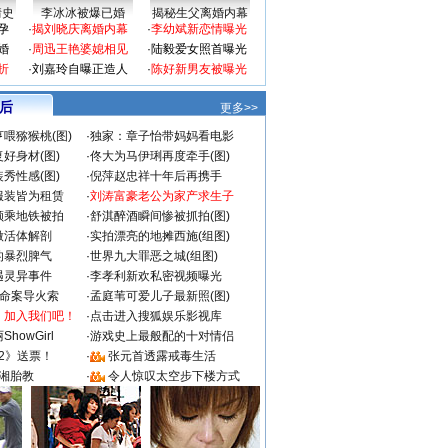
情史
李冰冰被爆已婚
揭秘生父离婚内幕
孕
·
揭刘晓庆离婚内幕
·
李幼斌新恋情曝光
婚
·
周迅王艳婆媳相见
·
陆毅爱女照首曝光
折
·
刘嘉玲自曝正造人
·
陈好新男友被曝光
 后
更多>>
喂猕猴桃(图)
·
独家：章子怡带妈妈看电影
好身材(图)
·
佟大为马伊琍再度牵手(图)
秀性感(图)
·
倪萍赵忠祥十年后再携手
服装皆为租赁
·
刘涛富豪老公为家产求生子
颜乘地铁被拍
·
舒淇醉酒瞬间惨被抓拍(图)
做活体解剖
·
实拍漂亮的地摊西施(组图)
的暴烈脾气
·
世界九大罪恶之城(组图)
遇灵异事件
·
李孝利新欢私密视频曝光
成命案导火索
·
孟庭苇可爱儿子最新照(图)
：加入我们吧！
·
点击进入搜狐娱乐影视库
howGirl
·
游戏史上最般配的十对情侣
2》送票！
·
张元首透露戒毒生活
湘胎教
·
令人惊叹太空步下楼方式