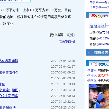
0万平方米，上市150万平方米、2万套。目前，
块的选址，积极筹备建立经济适用房项目储备库，
、制度化。
说 吧 排 行
上证指数
(7744
(责任编辑：黄芳)
苏醒吧
(41523)
[
我来说两句
]
贴图吧
(68789)
搜狐分类
成本虚高问题
2007-06-04 12:25
2007-06-04 02:57
·
听评书
|
郭德纲
求刑事责任?
2007-06-01 09:52
·
听小说
|
鬼吹灯1
2007-06-01 03:00
·
共享区
|
手机病
家园
2007-05-31 13:13
豪宅”(组图)
2007-05-30 14:23
买经济适用房
2007-05-01 00:43
2007-04-10 22:01
用房属非法
2007-02-25 13:04