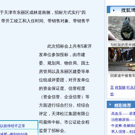
天津市东丽区成林道南侧，招标方式实行“四
、带开工竣工和入住时间、带销售对象、带销售平
与松鼠的意外
此次招标会上共有5家开
发单位参加投标，由市建
委、规划局、物价局、国土
房管局以及东丽区建委等单
回家途中被卷
位组成评委团，对开发单位
言
何智丽
叶永
的资金保证度、信誉程度
价
（资金信誉、企业信誉）等
方面进行综合打分。经综合
精彩推荐
评定，天津松江集团有限公
司最终中标。市公证处全程
监督了招标会。