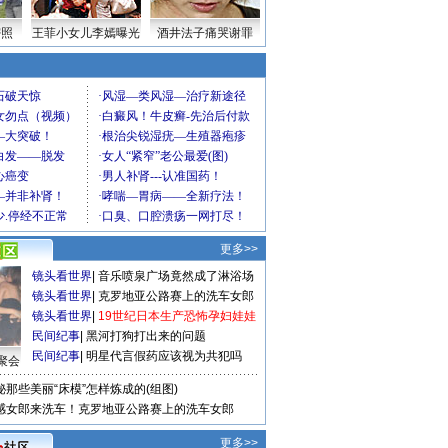
密照
王菲小女儿李嫣曝光
酒井法子痛哭谢罪
更多>>
镜头看世界
|
音乐喷泉广场竟然成了淋浴场
镜头看世界
|
克罗地亚公路赛上的洗车女郎
镜头看世界
|
19世纪日本生产恐怖孕妇娃娃
民间纪事
|
黑河打狗打出来的问题
民间纪事
|
明星代言假药应该视为共犯吗
聚会
秘那些美丽“床模”怎样炼成的(组图)
感女郎来洗车！克罗地亚公路赛上的洗车女郎
更多>>