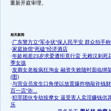
重新开庭审理。
相关新闻
·
广东警方立“军令状”保人民平安 群众拍手
·
家庭旅馆“死磕”经济酒店
·
年龄相差23岁求爱遭拒竟行蛮 无赖汉刺死
季女孩
·
发廊女老板疯狂淘金 融资失败随时面临绑
(图)
·
与营业员发生口角便以放置爆炸物敲诈钱财
百一店“诈...
·
犯罪团伙专劫按摩女 逼受害人卖淫赚钱供
乐