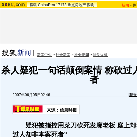
搜狐
ChinaRen
17173
焦点房地产
搜狗
新闻
-
体
新闻中心
>
社会新闻
>
社会要闻
>
法制纵横
杀人疑犯一句话颠倒案情 称砍过
者
2007年06月05日02:46
[
我来
来源：信息时报
疑犯被指控用菜刀砍死发廊老板 庭上却
过人却非本案死者”