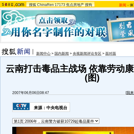
搜狐
ChinaRen
17173
焦点房地产
搜狗
新闻
-
体
新闻中心
>
国内新闻
>
央视新闻评论专区
>
面对面
云南打击毒品主战场 依靠劳动
(图)
2007年06月06日08:47
[
我来
来源：中央电视台