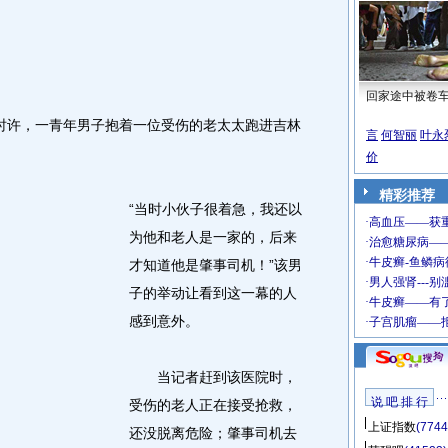
回家途中被卷
时许，一青年男子抱着一位受伤的老太太跑进吉林
言
何智丽
叶永
价
精彩推荐
“当时小伙子很着急，我还以
为他和老人是一家的，后来
才知道他是肇事司机！”该男
子的举动让看到这一幕的人
感到意外。
当记者赶到该医院时，
说 吧 排 行
受伤的老人正在接受抢救，
上证指数
(7744
还没脱离危险；肇事司机去