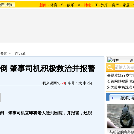
地产
搜狗
新闻
-
体育
-
S
-
娱乐
-
V
-
财经
-
IT
-
汽车
-
房产
-
家居
-
会要闻
>
世态万象
新
倒 肇事司机积极救治并报警
央视质疑29岁市
石首网站被黑
篡
[
我来说两句
(2)
] [字号：
大
中
小
]
宋美龄牛奶洗澡
，肇事司机立即将老人送到医院，并报警，还积
与松鼠的意外