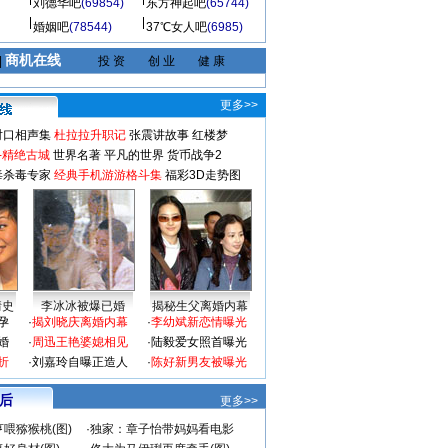
刘德华吧
(69854)
东方神起吧
(65744)
婚姻吧
(78544)
37℃女人吧
(6985)
商机在线
|
投 资
创 业
健 康
更多>>
对口相声集
杜拉拉升职记
张震讲故事
红楼梦
-精绝古城
世界名著
平凡的世界
货币战争2
毒杀毒专家
经典手机游游格斗集
福彩3D走势图
情史
李冰冰被爆已婚
揭秘生父离婚内幕
孕
·
揭刘晓庆离婚内幕
·
李幼斌新恋情曝光
婚
·
周迅王艳婆媳相见
·
陆毅爱女照首曝光
折
·
刘嘉玲自曝正造人
·
陈好新男友被曝光
 后
更多>>
喂猕猴桃(图)
·
独家：章子怡带妈妈看电影