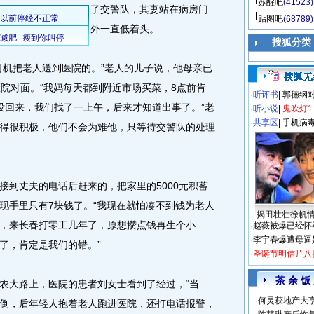
苏醒吧
(41523)
了交警队，其妻站在病房门
贴图吧
(68789)
外一直低着头。
搜狐分类
机把老人送到医院的。”老人的儿子说，他母亲已
医院对面。“我妈每天都到附近市场买菜，8点前肯
·
听评书
|
郭德纲
没回来，我们找了一上午，后来才知道出事了。”老
·
听小说
|
鬼吹灯1
·
共享区
|
手机病
得很积极，他们不会为难他，只等待交警队的处理
到丈夫的电话后赶来的，把家里的5000元积蓄
现手里只有7块钱了。“我现在就怕凑不到钱为老人
揭田壮壮徐帆
，来长春打零工几年了，原想攒点钱再生个小
·
赵薇被爆已经怀
·
李宇春爆遭母逼
了，肯定是我们的错。”
·
圣诞节明信片八
茶 余 饭
大路上，医院的患者刘女士看到了经过，“当
·
何炅获地产大亨
倒，后年轻人抱着老人跑进医院，还打电话报警，