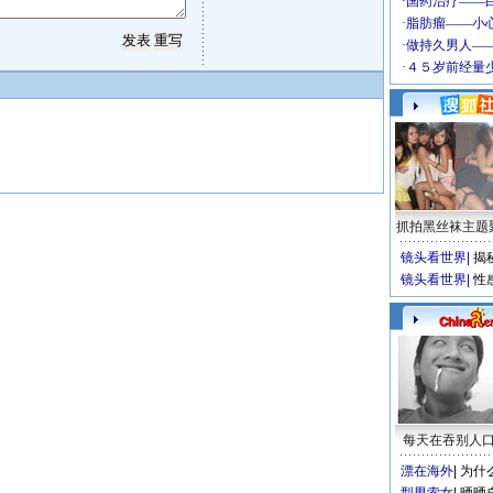
抓拍黑丝袜主题
镜头看世界
|
揭
镜头看世界
|
性
每天在吞别人
漂在海外
|
为什