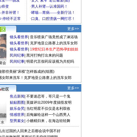
更多>>
镜头看世界
|
音乐喷泉广场竟然成了淋浴场
镜头看世界
|
克罗地亚公路赛上的洗车女郎
镜头看世界
|
19世纪日本生产恐怖孕妇娃娃
民间纪事
|
黑河打狗打出来的问题
民间纪事
|
明星代言假药应该视为共犯吗
聚会
秘那些美丽“床模”怎样炼成的(组图)
感女郎来洗车！克罗地亚公路赛上的洗车女郎
更多>>
焦点新闻
|
不要迷恋哥，哥只是一个鬼
贴贴图图
|
英媒评出2009年度搞怪发明
娱乐旮旯
|
当红明星不仅仅是名利双收
情感世界
|
后悔嫁给这样一个山西男人
型男索女
|
小糖精归来，在海边轻轻舞
口水
么出过国的人回来之后都会说中国不好