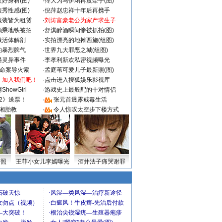
好身材(图)
·
佟大为马伊琍再度牵手(图)
秀性感(图)
·
倪萍赵忠祥十年后再携手
服装皆为租赁
·
刘涛富豪老公为家产求生子
颜乘地铁被拍
·
舒淇醉酒瞬间惨被抓拍(图)
做活体解剖
·
实拍漂亮的地摊西施(组图)
的暴烈脾气
·
世界九大罪恶之城(组图)
遇灵异事件
·
李孝利新欢私密视频曝光
成命案导火索
·
孟庭苇可爱儿子最新照(图)
：加入我们吧！
·
点击进入搜狐娱乐影视库
howGirl
·
游戏史上最般配的十对情侣
2》送票！
·
张元首透露戒毒生活
湘胎教
·
令人惊叹太空步下楼方式
密照
王菲小女儿李嫣曝光
酒井法子痛哭谢罪