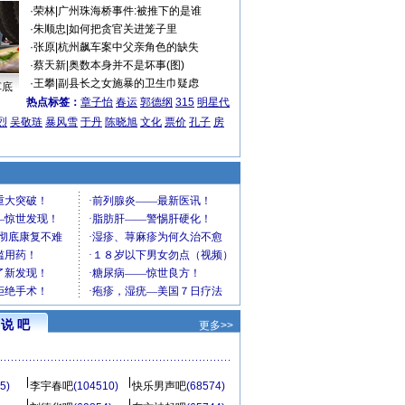
·
荣林
|
广州珠海桥事件:被推下的是谁
·
朱顺忠
|
如何把贪官关进笼子里
·
张原
|
杭州飙车案中父亲角色的缺失
·
蔡天新
|
奥数本身并不是坏事(图)
·
王攀
|
副县长之女施暴的卫生巾疑虑
车底
热点标签：
章子怡
春运
郭德纲
315
明星代
烈
吴敬琏
暴风雪
于丹
陈晓旭
文化
票价
孔子
房
说 吧
更多>>
5)
李宇春吧
(104510)
快乐男声吧
(68574)