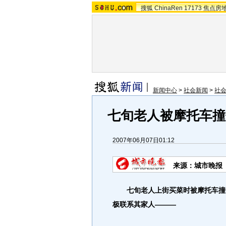
搜狐
ChinaRen
17173
焦点房
新闻中心
>
社会新闻
>
社
七旬老人被摩托车撞
2007年06月07日01:12
来源：城市晚报
七旬老人上街买菜时被摩托车撞倒
极联系其家人———