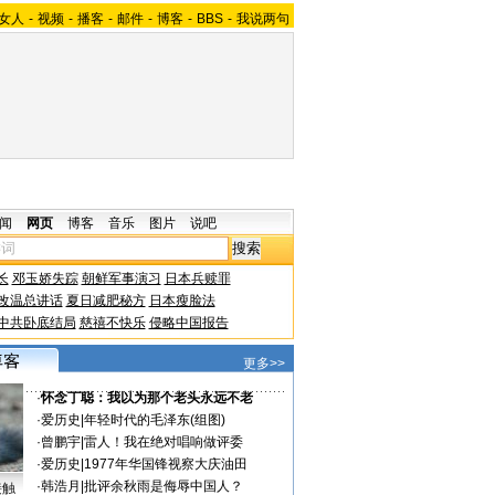
女人
-
视频
-
播客
-
邮件
-
博客
-
BBS
-
我说两句
闻
网页
博客
音乐
图片
说吧
长
邓玉娇失踪
朝鲜军事演习
日本兵赎罪
改温总讲话
夏日减肥秘方
日本瘦脸法
中共卧底结局
慈禧不快乐
侵略中国报告
更多>>
·
怀念丁聪：我以为那个老头永远不老
·
爱历史
|
年轻时代的毛泽东(组图)
·
曾鹏宇
|
雷人！我在绝对唱响做评委
·
爱历史
|
1977年华国锋视察大庆油田
·
韩浩月
|
批评余秋雨是侮辱中国人？
接触