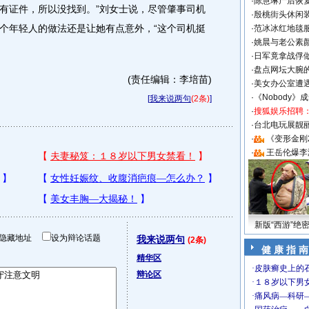
·
陈慧琳产后恢复
有证件，所以没找到。”刘女士说，尽管肇事司机
·
殷桃街头休闲装
个年轻人的做法还是让她有点意外，“这个司机挺
·
范冰冰红地毯
·
姚晨与老公素
·
日军竟拿战俘
·
盘点网坛大腕
(责任编辑：李培苗)
·
美女办公室遭
·
《Nobody》
[
我来说两句
(2条)
]
·
搜狐娱乐招聘
·
台北电玩展靓丽S
·
《变形金刚
·
王岳伦爆李
新版“西游”绝
隐藏地址
设为辩论话题
我来说两句
(2条)
健 康 指 南
精华区
辩论区