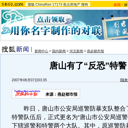
搜狐
ChinaRen
17173
焦点房地产
搜狗
新闻
-
体
新闻中心
>
国内新闻
>
河北新闻
>
燕赵都市报
唐山有了“反恐”特警
2007年06月07日03:35
[
我来
来源：燕赵都市报
昨日，唐山市公安局巡警防暴支队整合
特警队伍后，正式更名为“唐山市公安局巡警
下辖巡警和特警两个大队。其中，原巡警防