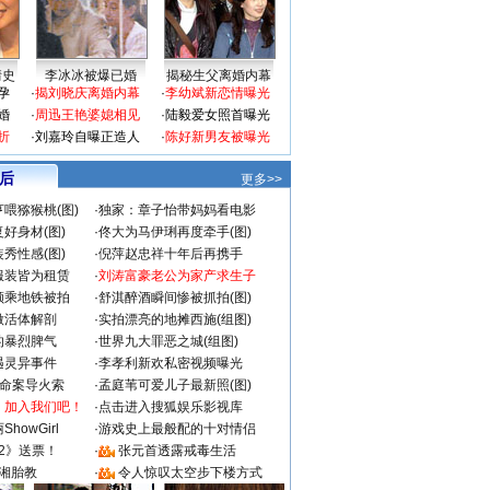
情史
李冰冰被爆已婚
揭秘生父离婚内幕
孕
·
揭刘晓庆离婚内幕
·
李幼斌新恋情曝光
婚
·
周迅王艳婆媳相见
·
陆毅爱女照首曝光
折
·
刘嘉玲自曝正造人
·
陈好新男友被曝光
 后
更多>>
喂猕猴桃(图)
·
独家：章子怡带妈妈看电影
好身材(图)
·
佟大为马伊琍再度牵手(图)
秀性感(图)
·
倪萍赵忠祥十年后再携手
服装皆为租赁
·
刘涛富豪老公为家产求生子
颜乘地铁被拍
·
舒淇醉酒瞬间惨被抓拍(图)
做活体解剖
·
实拍漂亮的地摊西施(组图)
的暴烈脾气
·
世界九大罪恶之城(组图)
遇灵异事件
·
李孝利新欢私密视频曝光
成命案导火索
·
孟庭苇可爱儿子最新照(图)
：加入我们吧！
·
点击进入搜狐娱乐影视库
howGirl
·
游戏史上最般配的十对情侣
2》送票！
·
张元首透露戒毒生活
湘胎教
·
令人惊叹太空步下楼方式