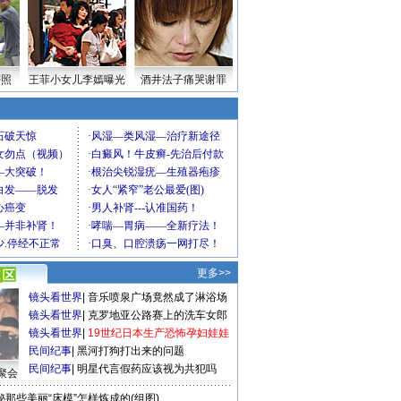
密照
王菲小女儿李嫣曝光
酒井法子痛哭谢罪
更多>>
镜头看世界
|
音乐喷泉广场竟然成了淋浴场
镜头看世界
|
克罗地亚公路赛上的洗车女郎
镜头看世界
|
19世纪日本生产恐怖孕妇娃娃
民间纪事
|
黑河打狗打出来的问题
民间纪事
|
明星代言假药应该视为共犯吗
聚会
秘那些美丽“床模”怎样炼成的(组图)