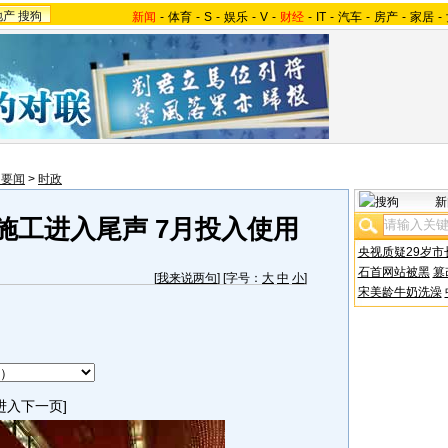
地产
搜狗
新闻
-
体育
-
S
-
娱乐
-
V
-
财经
-
IT
-
汽车
-
房产
-
家居
-
内要闻
>
时政
新
施工进入尾声 7月投入使用
央视质疑29岁市
石首网站被黑
篡
[
我来说两句
] [字号：
大
中
小
]
宋美龄牛奶洗澡
进入下一页]