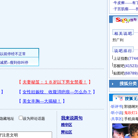
相 关 说 吧
邢广利
说 吧 排 行
上证指数
(7744
苏醒吧
(41523)
贴图吧
(68789)
搜狐分类
·
听评书
|
郭德纲
·
听小说
|
鬼吹灯1
我来说两句
隐藏地址
设为辩论话题
·
共享区
|
手机病
精华区
辩论区