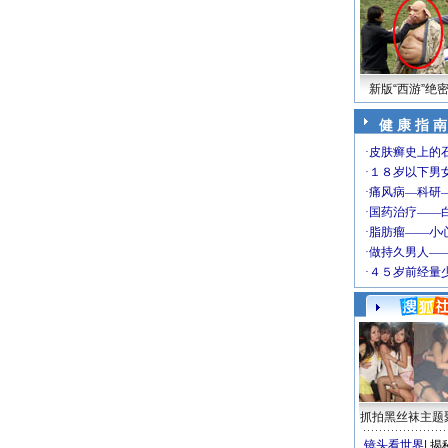
新版“西游”绝
健 康 指 南
抓拍黑丝袜主题
镜头看世界
|
揭