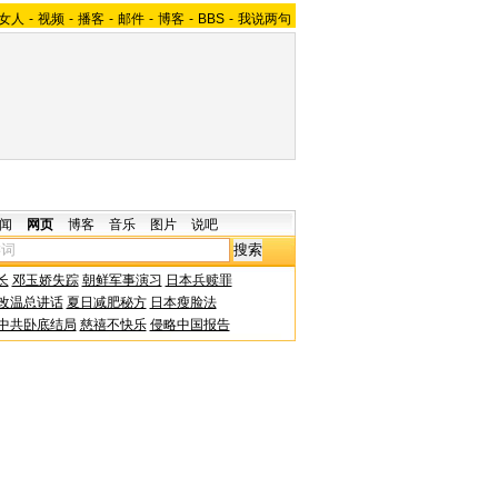
女人
-
视频
-
播客
-
邮件
-
博客
-
BBS
-
我说两句
闻
网页
博客
音乐
图片
说吧
长
邓玉娇失踪
朝鲜军事演习
日本兵赎罪
改温总讲话
夏日减肥秘方
日本瘦脸法
中共卧底结局
慈禧不快乐
侵略中国报告