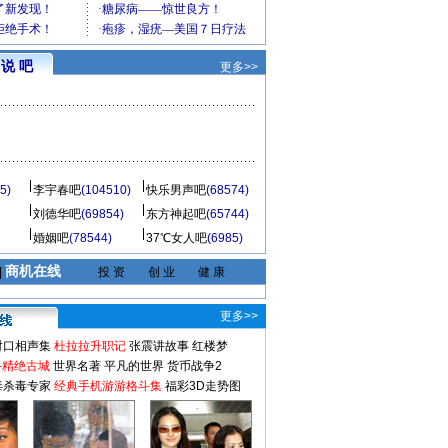
说 吧
更多>>
5)
李宇春吧
(104510)
快乐男声吧
(68574)
刘德华吧
(69854)
东方神起吧
(65744)
婚姻吧
(78544)
37℃女人吧
(6985)
商机在线
|
投 资
创 业
健 康
更多>>
对口相声集
杜拉拉升职记
张震讲故事
红楼梦
-精绝古城
世界名著
平凡的世界
货币战争2
毒杀毒专家
经典手机游游格斗集
福彩3D走势图