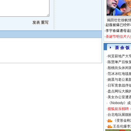
揭田壮壮徐帆
·
赵薇被爆已经怀
·
李宇春爆遭母逼
·
圣诞节明信片八
茶 余 饭
·
何炅获地产大亨
·
陈慧琳产后恢复
·
殷桃街头休闲装
·
范冰冰红地毯
·
姚晨与老公素
·
日军竟拿战俘
·
盘点网坛大腕
·
美女办公室遭
·
《Nobody》
·
搜狐娱乐招聘
·
台北电玩展靓丽S
·
《变形金刚
·
王岳伦爆李