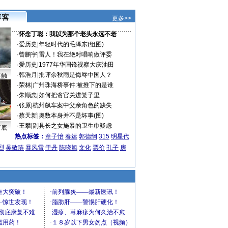
更多>>
·
怀念丁聪：我以为那个老头永远不老
·
爱历史
|
年轻时代的毛泽东(组图)
·
曾鹏宇
|
雷人！我在绝对唱响做评委
·
爱历史
|
1977年华国锋视察大庆油田
·
韩浩月
|
批评余秋雨是侮辱中国人？
接触
·
荣林
|
广州珠海桥事件:被推下的是谁
·
朱顺忠
|
如何把贪官关进笼子里
·
张原
|
杭州飙车案中父亲角色的缺失
·
蔡天新
|
奥数本身并不是坏事(图)
·
王攀
|
副县长之女施暴的卫生巾疑虑
车底
热点标签：
章子怡
春运
郭德纲
315
明星代
烈
吴敬琏
暴风雪
于丹
陈晓旭
文化
票价
孔子
房