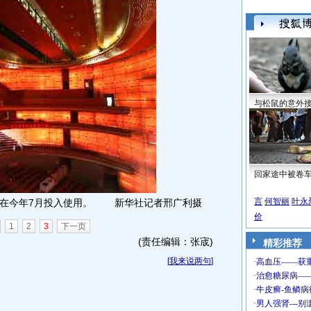
与松鼠的意外
回家途中被卷
言
何智丽
叶永
将在今年7月投入使用。 新华社记者邢广利摄
价
1
2
3
下一页
(责任编辑：张宬)
精彩推荐
[
我来说两句
]