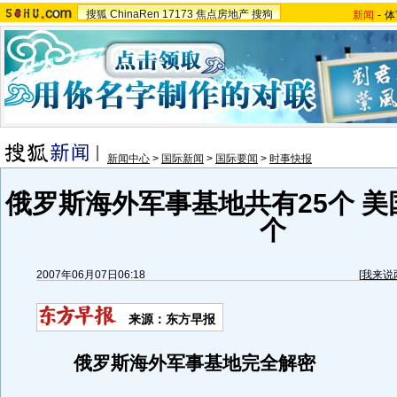
搜狐
ChinaRen
17173
焦点房地产
搜狗
新闻
-
体
新闻中心
>
国际新闻
>
国际要闻
>
时事快报
俄罗斯海外军事基地共有25个 美
个
2007年06月07日06:18
[
我来说
来源：东方早报
俄罗斯海外军事基地完全解密