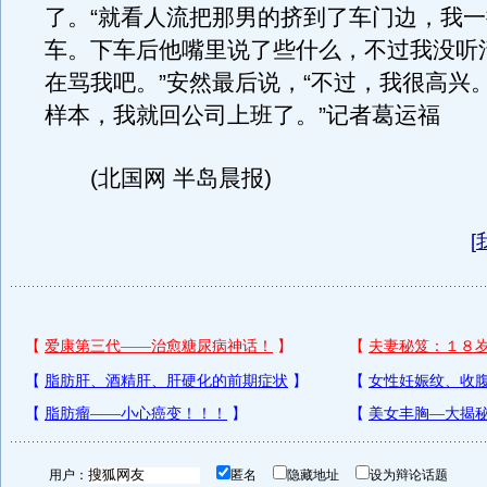
了。“就看人流把那男的挤到了车门边，我
车。下车后他嘴里说了些什么，不过我没听
在骂我吧。”安然最后说，“不过，我很高兴
样本，我就回公司上班了。”记者葛运福
(北国网 半岛晨报)
[
用户：
匿名
隐藏地址
设为辩论话题