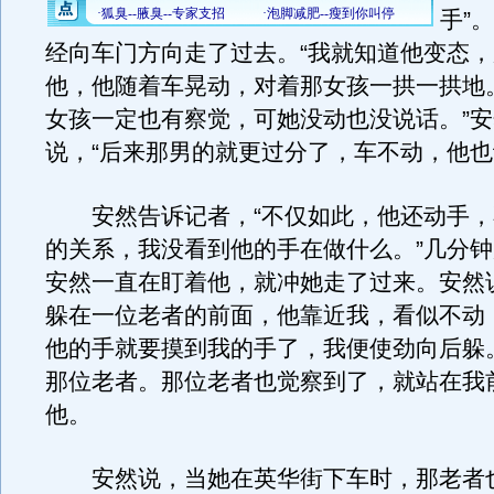
手”
经向车门方向走了过去。“我就知道他变态
他，他随着车晃动，对着那女孩一拱一拱地
女孩一定也有察觉，可她没动也没说话。”
说，“后来那男的就更过分了，车不动，他也
安然告诉记者，“不仅如此，他还动手，
的关系，我没看到他的手在做什么。”几分
安然一直在盯着他，就冲她走了过来。安然
躲在一位老者的前面，他靠近我，看似不动
他的手就要摸到我的手了，我便使劲向后躲
那位老者。那位老者也觉察到了，就站在我
他。
安然说，当她在英华街下车时，那老者