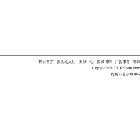
设置首页
-
搜狗输入法
-
支付中心
-
搜狐招聘
-
广告服务
-
客
Copyright
©
2016 Sohu.com 
搜狐不良信息举