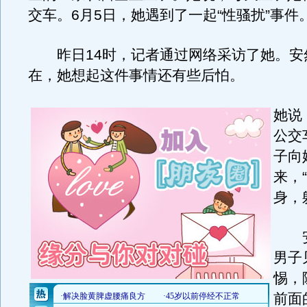
交车。6月5日，她遇到了一起“性骚扰”事件
昨日14时，记者通过网络采访了她。安
在，她想起这件事情还有些后怕。
她说
公交
子向
来，
身，
安
男子
惕，
前面