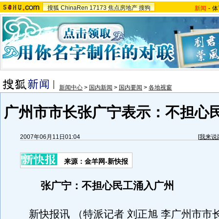
搜狐
ChinaRen
17173
焦点房地产
搜狗
新闻
-
体
新闻中心
>
国内新闻
>
国内要闻
>
各地视窗
广州市市长张广宁表示：不担心
2007年06月11日01:04
[
我来说
来源：金羊网-新快报
张广宁：不担心民工涌入广州
新快报讯 （特派记者 刘正旭 李广州市市