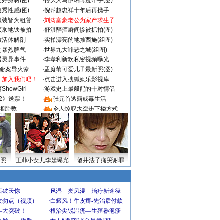
好身材(图)
·
佟大为马伊琍再度牵手(图)
秀性感(图)
·
倪萍赵忠祥十年后再携手
服装皆为租赁
·
刘涛富豪老公为家产求生子
颜乘地铁被拍
·
舒淇醉酒瞬间惨被抓拍(图)
做活体解剖
·
实拍漂亮的地摊西施(组图)
的暴烈脾气
·
世界九大罪恶之城(组图)
遇灵异事件
·
李孝利新欢私密视频曝光
成命案导火索
·
孟庭苇可爱儿子最新照(图)
：加入我们吧！
·
点击进入搜狐娱乐影视库
howGirl
·
游戏史上最般配的十对情侣
2》送票！
·
张元首透露戒毒生活
湘胎教
·
令人惊叹太空步下楼方式
密照
王菲小女儿李嫣曝光
酒井法子痛哭谢罪