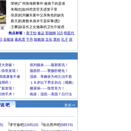
·
荣林
|
广州珠海桥事件:被推下的是谁
·
朱顺忠
|
如何把贪官关进笼子里
·
张原
|
杭州飙车案中父亲角色的缺失
·
蔡天新
|
奥数本身并不是坏事(图)
·
王攀
|
副县长之女施暴的卫生巾疑虑
车底
热点标签：
章子怡
春运
郭德纲
315
明星代
烈
吴敬琏
暴风雪
于丹
陈晓旭
文化
票价
孔子
房
说 吧
更多>>
5)
李宇春吧
(104510)
快乐男声吧
(68574)