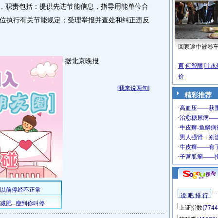
，职责包括：提供先进节能信息，指导用能单位合
位执行有关节能规定；受理举报并查处和纠正违反
回家途中被卷
据北京晚报
言
何智丽
叶永
价
[
我来说两句
]
精彩推荐
说 吧 排 行
上证指数
(7744