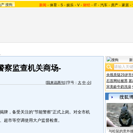
地产
搜狗
新闻
-
体育
-
S
-
娱乐
-
V
-
财经
-
IT
-
汽车
-
房产
-
家居
-
报
新
警察监查机关商场-
央视质疑29岁市
石首网站被黑
篡
[
我来说两句
] [字号：
大
中
小
]
宋美龄牛奶洗澡
牌，备受关注的“节能警察”正式上岗。对全市机
、超市等空调使用大户监督检查。
与松鼠的意外