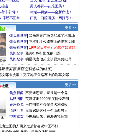
更多>>
镜头看世界
|
音乐喷泉广场竟然成了淋浴场
镜头看世界
|
克罗地亚公路赛上的洗车女郎
镜头看世界
|
19世纪日本生产恐怖孕妇娃娃
民间纪事
|
黑河打狗打出来的问题
民间纪事
|
明星代言假药应该视为共犯吗
聚会
秘那些美丽“床模”怎样炼成的(组图)
感女郎来洗车！克罗地亚公路赛上的洗车女郎
更多>>
焦点新闻
|
不要迷恋哥，哥只是一个鬼
贴贴图图
|
英媒评出2009年度搞怪发明
娱乐旮旯
|
当红明星不仅仅是名利双收
情感世界
|
后悔嫁给这样一个山西男人
型男索女
|
小糖精归来，在海边轻轻舞
口水
么出过国的人回来之后都会说中国不好