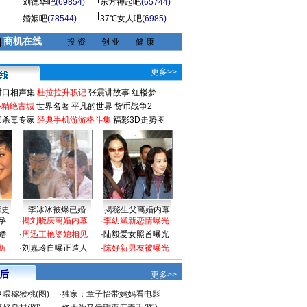
刘德华吧
(69854)
东方神起吧
(65744)
婚姻吧
(78544)
37℃女人吧
(6985)
商机在线
|
投 资
创 业
健 康
更多>>
对口相声集
杜拉拉升职记
张震讲故事
红楼梦
-精绝古城
世界名著
平凡的世界
货币战争2
毒杀毒专家
经典手机游游格斗集
福彩3D走势图
情史
李冰冰被爆已婚
揭秘生父离婚内幕
孕
·
揭刘晓庆离婚内幕
·
李幼斌新恋情曝光
婚
·
周迅王艳婆媳相见
·
陆毅爱女照首曝光
折
·
刘嘉玲自曝正造人
·
陈好新男友被曝光
 后
更多>>
喂猕猴桃(图)
·
独家：章子怡带妈妈看电影