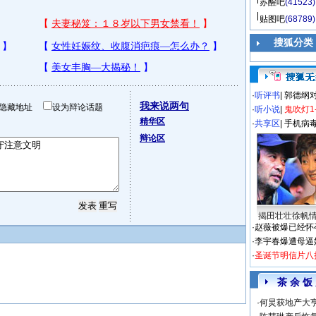
苏醒吧
(41523)
贴图吧
(68789)
搜狐分类
·
听评书
|
郭德纲
我来说两句
隐藏地址
设为辩论话题
·
听小说
|
鬼吹灯1
精华区
·
共享区
|
手机病
辩论区
揭田壮壮徐帆
·
赵薇被爆已经怀
·
李宇春爆遭母逼
·
圣诞节明信片八
茶 余 饭
·
何炅获地产大亨