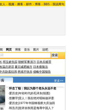
女人
-
视频
-
播客
-
邮件
-
博客
-
BBS
-
我说两句
闻
网页
博客
音乐
图片
说吧
长
邓玉娇失踪
朝鲜军事演习
日本兵赎罪
改温总讲话
夏日减肥秘方
日本瘦脸法
中共卧底结局
慈禧不快乐
侵略中国报告
更多>>
·
怀念丁聪：我以为那个老头永远不老
·
爱历史
|
年轻时代的毛泽东(组图)
·
曾鹏宇
|
雷人！我在绝对唱响做评委
·
爱历史
|
1977年华国锋视察大庆油田
·
韩浩月
|
批评余秋雨是侮辱中国人？
接触