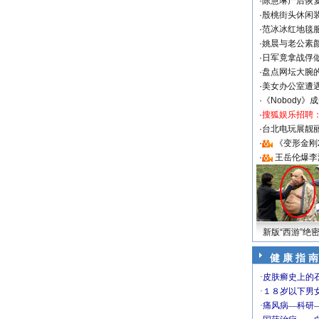
·
陈慧琳产后恢复
·
殷桃街头休闲装
·
范冰冰红地毯
·
姚晨与老公素
·
日军竟拿战俘
·
盘点网坛大腕
·
美女办公室遭
·
《Nobody》
·
搜狐娱乐招聘
·
台北电玩展靓丽S
·
《变形金刚
·
王岳伦爆李
新版“西游”绝
健 康 指 南