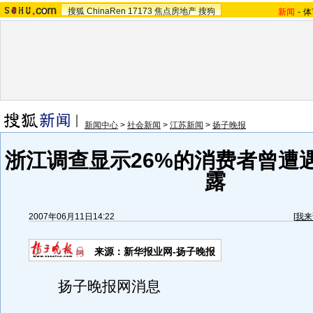
搜狐
ChinaRen
17173
焦点房地产
搜狗
新闻
-
体
新闻中心
>
社会新闻
>
江苏新闻
>
扬子晚报
浙江调查显示26%的消费者曾遭
露
2007年06月11日14:22
[
我来
来源：新华报业网-扬子晚报
扬子晚报网消息