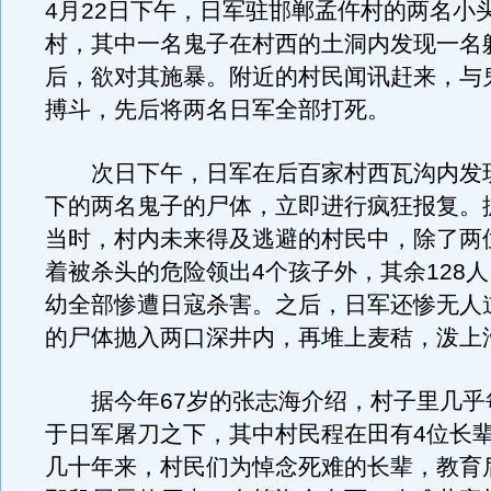
4月22日下午，日军驻邯郸孟仵村的两名小
村，其中一名鬼子在村西的土洞内发现一名
后，欲对其施暴。附近的村民闻讯赶来，与
搏斗，先后将两名日军全部打死。
次日下午，日军在后百家村西瓦沟内发
下的两名鬼子的尸体，立即进行疯狂报复。
当时，村内未来得及逃避的村民中，除了两
着被杀头的危险领出4个孩子外，其余128
幼全部惨遭日寇杀害。之后，日军还惨无人
的尸体抛入两口深井内，再堆上麦秸，泼上
据今年67岁的张志海介绍，村子里几乎
于日军屠刀之下，其中村民程在田有4位长
几十年来，村民们为悼念死难的长辈，教育