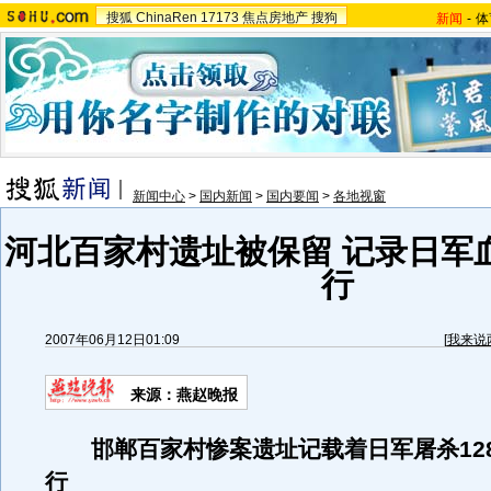
搜狐
ChinaRen
17173
焦点房地产
搜狗
新闻
-
体
新闻中心
>
国内新闻
>
国内要闻
>
各地视窗
河北百家村遗址被保留 记录日军
行
2007年06月12日01:09
[
我来说
来源：燕赵晚报
邯郸百家村惨案遗址记载着日军屠杀12
行